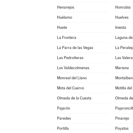
Henarejos
Honrubia
Huélamo
Huelves
Huete
Iniesta
La Frontera
Laguna de
La Parra de las Vegas
La Peralej
Las Pedroñeras
Las Valera
Los Valdecolmenas
Mariana
Monreal del Llano
Montalban
Mota del Cuervo
Motilla de
Olmeda de la Cuesta
Olmeda de
Pajarón
Pajaroncil
Paredes
Pinarejo
Portilla
Poyatos