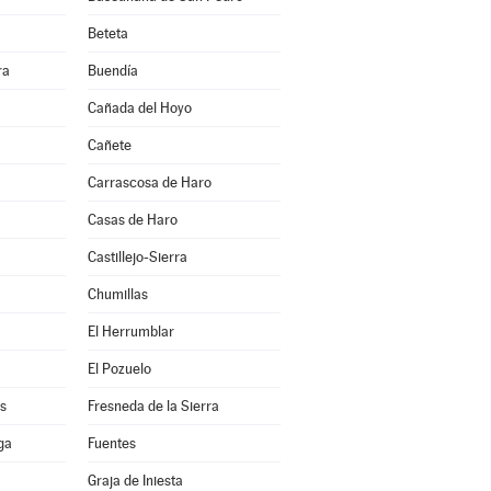
Beteta
ra
Buendía
Cañada del Hoyo
Cañete
Carrascosa de Haro
Casas de Haro
Castillejo-Sierra
Chumillas
El Herrumblar
El Pozuelo
s
Fresneda de la Sierra
ga
Fuentes
Graja de Iniesta