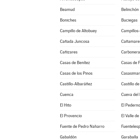
Beamud
Belinchón
Boniches
Buciegas
Campillo de Altobuey
Campillos
Cañada Juncosa
Cañamare
Cañizares
Carbonera
Casas de Benítez
Casas de 
Casas de los Pinos
Casasimar
Castillo-Albaráñez
Castillo d
Cuenca
Cueva del 
El Hito
El Pedern
El Provencio
El Valle de
Fuente de Pedro Naharro
Fuentelesp
Gabaldón
Garaballa