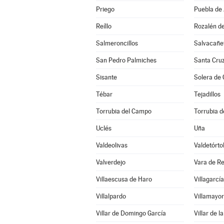
Priego
Puebla de
Reíllo
Rozalén d
Salmeroncillos
Salvacañe
San Pedro Palmiches
Santa Cru
Sisante
Solera de
Tébar
Tejadillos
Torrubia del Campo
Torrubia de
Uclés
Uña
Valdeolivas
Valdetórto
Valverdejo
Vara de R
Villaescusa de Haro
Villagarcía
Villalpardo
Villamayor
Villar de Domingo García
Villar de l