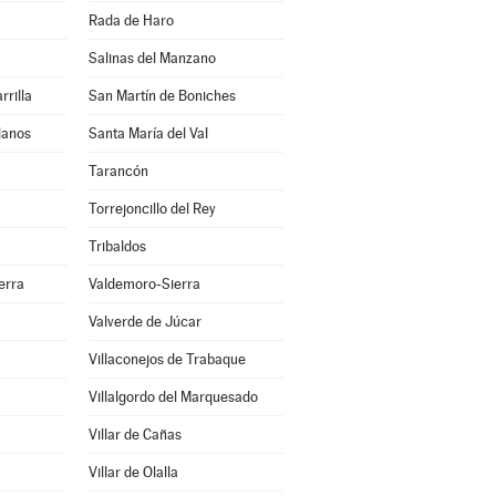
Rada de Haro
Salinas del Manzano
rrilla
San Martín de Boniches
lanos
Santa María del Val
Tarancón
Torrejoncillo del Rey
Tribaldos
erra
Valdemoro-Sierra
Valverde de Júcar
Villaconejos de Trabaque
Villalgordo del Marquesado
a
Villar de Cañas
Villar de Olalla