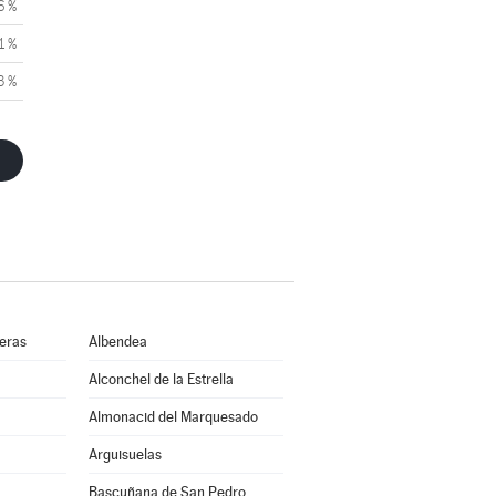
6 %
1 %
3 %
ueras
Albendea
Alconchel de la Estrella
Almonacid del Marquesado
Arguisuelas
Bascuñana de San Pedro