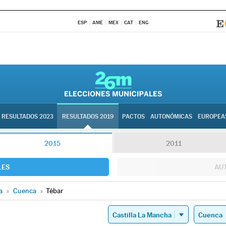
ESP
AME
MEX
CAT
ENG
RESULTADOS 2023
RESULTADOS 2019
PACTOS
AUTONÓMICAS
EUROPEA
2015
2011
LES
AU
a
»
Cuenca
»
Tébar