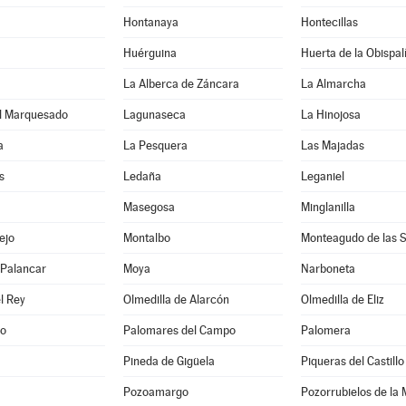
Hontanaya
Hontecillas
Huérguina
Huerta de la Obispal
La Alberca de Záncara
La Almarcha
l Marquesado
Lagunaseca
La Hinojosa
a
La Pesquera
Las Majadas
s
Ledaña
Leganiel
Masegosa
Minglanilla
ejo
Montalbo
Monteagudo de las S
l Palancar
Moya
Narboneta
l Rey
Olmedilla de Alarcón
Olmedilla de Eliz
lo
Palomares del Campo
Palomera
Pineda de Gigüela
Piqueras del Castillo
Pozoamargo
Pozorrubielos de la