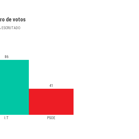
ro de votos
%
ESCRUTADO
86
41
I.T
PSOE