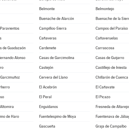
Belmonte
Belmontejo
Buenache de Alarcón
Buenache de la Sier
-Paravientos
Campillos-Sierra
Campos del Paraíso
s
Cañaveras
Cañaveruelas
s de Guadazaón
Cardenete
Carrascosa
Fernando Alonso
Casas de Garcimolina
Casas de Guijarro
ro
Castejón
Castillejo de Iniesta
e Garcimuñoz
Cervera del Llano
Chillarón de Cuenca
Hierro
El Acebrón
El Cañavate
oso
El Peral
El Picazo
 Altomira
Enguídanos
Fresneda de Altarejo
ino de Haro
Fuentelespino de Moya
Fuentenava de Jába
Gascueña
Graja de Campalbo