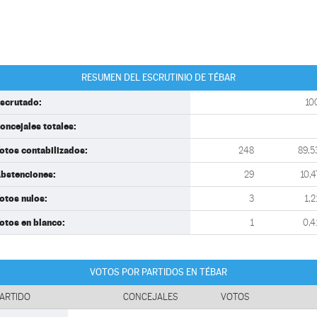
RESUMEN DEL ESCRUTINIO DE TÉBAR
scrutado:
10
oncejales totales:
otos contabilizados:
248
89,5
bstenciones:
29
10,4
otos nulos:
3
1,2
otos en blanco:
1
0,4
VOTOS POR PARTIDOS EN TÉBAR
ARTIDO
CONCEJALES
VOTOS