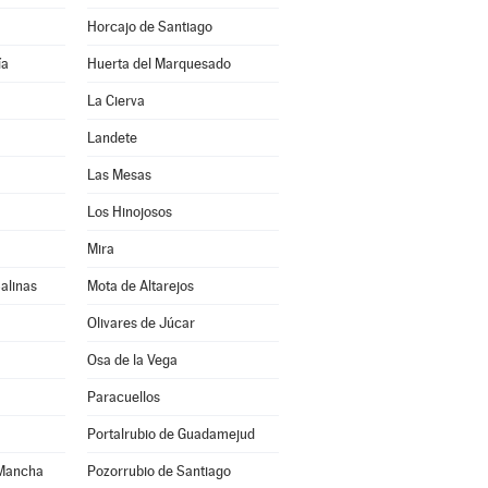
Horcajo de Santiago
ía
Huerta del Marquesado
La Cierva
Landete
Las Mesas
Los Hinojosos
Mira
alinas
Mota de Altarejos
Olivares de Júcar
Osa de la Vega
Paracuellos
Portalrubio de Guadamejud
 Mancha
Pozorrubio de Santiago