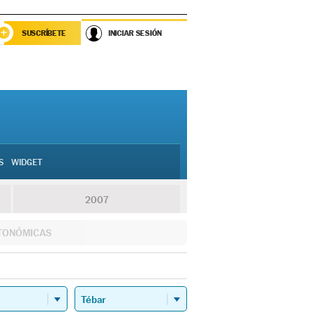
SUSCRÍBETE
INICIAR SESIÓN
S
WIDGET
2007
TONÓMICAS