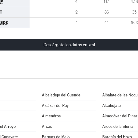
PP
4
117
47,7
.T
2
86
35,
PSOE
1
41
16,7
Descárgate los datos en xml
Albaladejo del Cuende
Albalate de las Nog
Alcázar del Rey
Alcohujate
Almendros
Almodóvar del Pinar
del Arroyo
Arcas
Arcos de la Sierra
l Cañavate
Barajas de Melo
Barchín del Hoyo