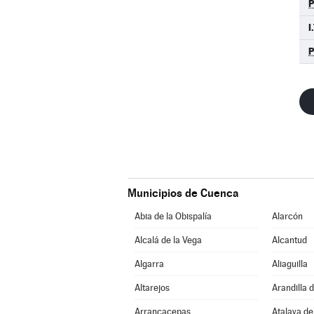
I
Municipios de Cuenca
Abia de la Obispalía
Alarcón
Alcalá de la Vega
Alcantud
Algarra
Aliaguilla
Altarejos
Arandilla 
Arrancacepas
Atalaya de