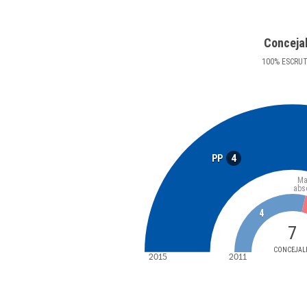
Conceja
100
%
ESCRU
4
PP
Ma
abs
4
7
CONCEJAL
2015
2011