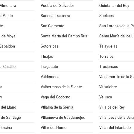
 Almenara
Puebla del Salvador
Quintanar del Rey
el Monte
Saceda-Trasierra
Saelices
te
San Clemente
San Lorenzo de la Pa
z de Moya
Santa María del Campo Rus
Santa María de los L
 Gabaldón
Sotorribas
Talayuelas
Tinajas
Torralba
l Castillo
Tragacete
Tresjuncos
Valdemeca
Valdemorillo de la Si
la
Valhermoso de la Fuente
Valsalobre
ey
Vega del Codorno
Vellisca
 del Llano
Villalba de la Sierra
Villalba del Rey
 de Santiago
Villanueva de Guadamejud
Villanueva de la Jar
a Encina
Villar del Humo
Villar del Infantado