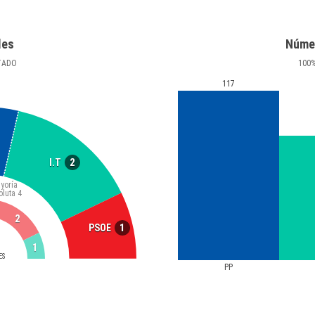
les
Núme
TADO
100
117
2
I.T
yoría
oluta
4
2
1
PSOE
1
ES
PP