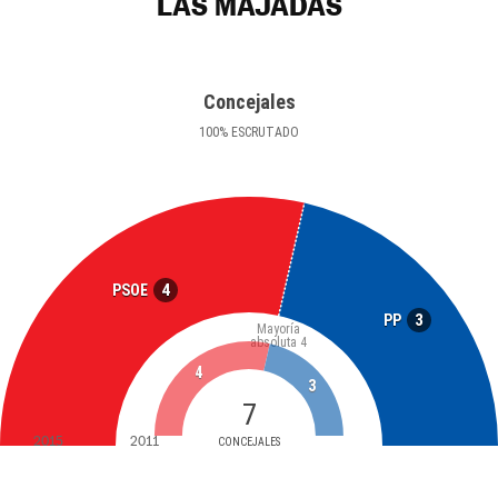
LAS MAJADAS
Concejales
100
%
ESCRUTADO
4
PSOE
3
PP
Mayoría
absoluta
4
4
3
7
2015
2011
CONCEJALES