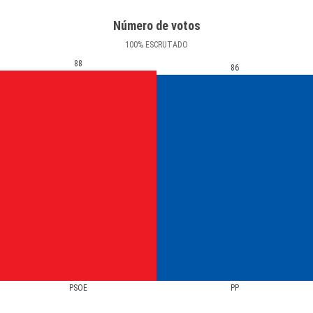
Número de votos
100
%
ESCRUTADO
88
86
PSOE
PP