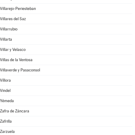
Villarejo-Periesteban
Villares del Saz
Villarrubio
Villarta
Villar y Velasco
Villas de la Ventosa
Villaverde y Pasaconsol
Víllora
Vindel
Yémeda
Zafra de Záncara
Zafrilla
Zarzuela