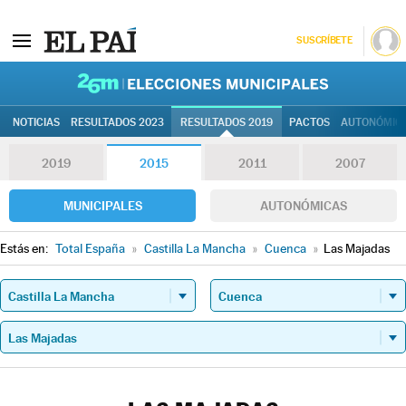
SUSCRÍBETE
26M | Elec
NOTICIAS
RESULTADOS 2023
RESULTADOS 2019
PACTOS
AUTONÓMIC
2019
2015
2011
2007
MUNICIPALES
AUTONÓMICAS
Estás en:
Total España
»
Castilla La Mancha
»
Cuenca
»
Las Majadas