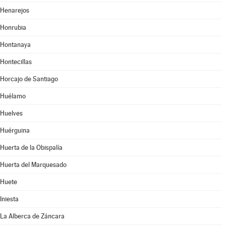
Henarejos
Honrubia
Hontanaya
Hontecillas
Horcajo de Santiago
Huélamo
Huelves
Huérguina
Huerta de la Obispalía
Huerta del Marquesado
Huete
Iniesta
La Alberca de Záncara