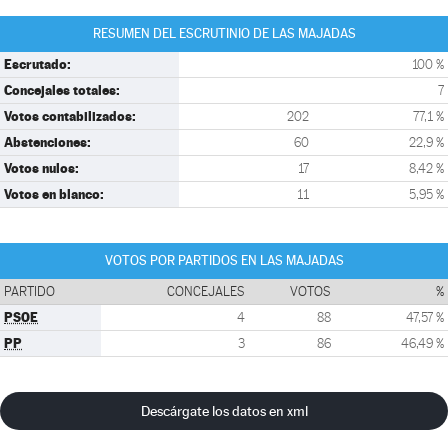
RESUMEN DEL ESCRUTINIO DE LAS MAJADAS
Escrutado:
100 %
Concejales totales:
7
Votos contabilizados:
202
77,1 %
Abstenciones:
60
22,9 %
Votos nulos:
17
8,42 %
Votos en blanco:
11
5,95 %
VOTOS POR PARTIDOS EN LAS MAJADAS
PARTIDO
CONCEJALES
VOTOS
%
PSOE
4
88
47,57 %
PP
3
86
46,49 %
Descárgate los datos en xml