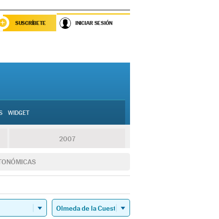
SUSCRÍBETE
INICIAR SESIÓN
S
WIDGET
2007
TONÓMICAS