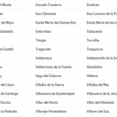
el Monte
Saceda-Trasierra
Saelices
te
San Clemente
San Lorenzo de la Pa
z de Moya
Santa María del Campo Rus
Santa María de los L
 Gabaldón
Sotorribas
Talayuelas
Tinajas
Torralba
l Castillo
Tragacete
Tresjuncos
Valdemeca
Valdemorillo de la Si
la
Valhermoso de la Fuente
Valsalobre
ey
Vega del Codorno
Vellisca
 del Llano
Villalba de la Sierra
Villalba del Rey
 de Santiago
Villanueva de Guadamejud
Villanueva de la Jar
a Encina
Villar del Humo
Villar del Infantado
e la Peñuela
Villarejo-Periesteban
Villares del Saz