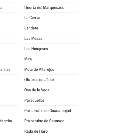
ía
Huerta del Marquesado
La Cierva
Landete
Las Mesas
Los Hinojosos
Mira
alinas
Mota de Altarejos
Olivares de Júcar
Osa de la Vega
Paracuellos
Portalrubio de Guadamejud
 Mancha
Pozorrubio de Santiago
Rada de Haro