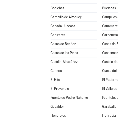
Boniches
Buciegas
Campillo de Altobuey
Campillos
Cañada Juncosa
Cañamare
Cañizares
Carbonera
Casas de Benítez
Casas de 
Casas de los Pinos
Casasimar
Castillo-Albaráñez
Castillo d
Cuenca
Cueva del 
El Hito
El Pedern
El Provencio
El Valle de
Fuente de Pedro Naharro
Fuentelesp
Gabaldón
Garaballa
Henarejos
Honrubia