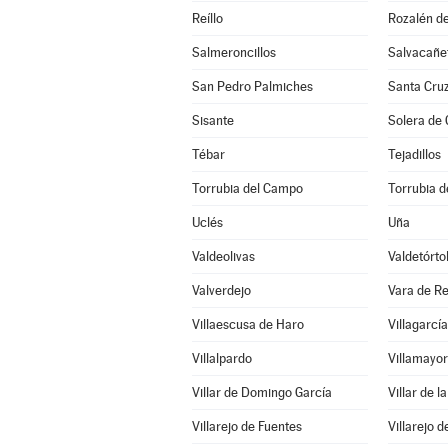
Reíllo
Rozalén d
Salmeroncillos
Salvacañe
San Pedro Palmiches
Santa Cru
Sisante
Solera de
Tébar
Tejadillos
Torrubia del Campo
Torrubia de
Uclés
Uña
Valdeolivas
Valdetórto
Valverdejo
Vara de R
Villaescusa de Haro
Villagarcía
Villalpardo
Villamayor
Villar de Domingo García
Villar de l
Villarejo de Fuentes
Villarejo d