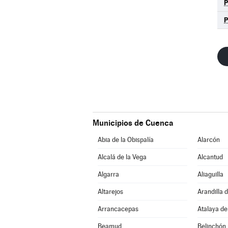
Municipios de Cuenca
Abia de la Obispalía
Alarcón
Alcalá de la Vega
Alcantud
Algarra
Aliaguilla
Altarejos
Arandilla 
Arrancacepas
Atalaya de
Beamud
Belinchón