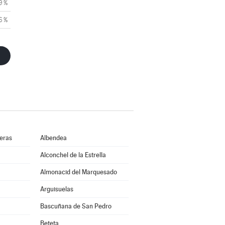
9 %
6 %
ueras
Albendea
Alconchel de la Estrella
Almonacid del Marquesado
Arguisuelas
Bascuñana de San Pedro
Beteta