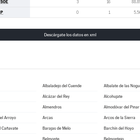
PSOE
3
16
88,8
PP
0
1
5,5
Descárgate los datos en xml
Albaladejo del Cuende
Albalate de las Nog
Alcázar del Rey
Alcohujate
Almendros
Almodóvar del Pinar
del Arroyo
Arcas
Arcos de la Sierra
l Cañavate
Barajas de Melo
Barchín del Hoyo
Belmonte
Belmontejo