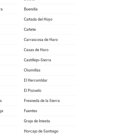
ra
Buendía
Cañada del Hoyo
Cañete
Carrascosa de Haro
Casas de Haro
Castillejo-Sierra
Chumillas
El Herrumblar
El Pozuelo
s
Fresneda de la Sierra
ga
Fuentes
Graja de Iniesta
Horcajo de Santiago