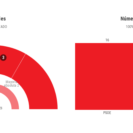
les
Núme
TADO
100
16
3
Mayoría
absoluta
2
ES
PSOE