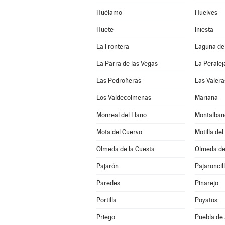
Huélamo
Huelves
Huete
Iniesta
La Frontera
Laguna de
La Parra de las Vegas
La Peralej
Las Pedroñeras
Las Valera
Los Valdecolmenas
Mariana
Monreal del Llano
Montalban
Mota del Cuervo
Motilla de
Olmeda de la Cuesta
Olmeda de
Pajarón
Pajaroncil
Paredes
Pinarejo
Portilla
Poyatos
Priego
Puebla de