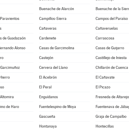
Buenache de Alarcón
Buenache de la Sier
-Paravientos
Campillos-Sierra
Campos del Paraíso
s
Cañaveras
Cañaveruelas
s de Guadazaón
Cardenete
Carrascosa
Fernando Alonso
Casas de Garcimolina
Casas de Guijarro
ro
Castejón
Castillejo de Iniesta
e Garcimuñoz
Cervera del Llano
Chillarón de Cuenca
Hierro
El Acebrón
El Cañavate
oso
El Peral
El Picazo
 Altomira
Enguídanos
Fresneda de Altarejo
ino de Haro
Fuentelespino de Moya
Fuentenava de Jába
Gascueña
Graja de Campalbo
Hontanaya
Hontecillas