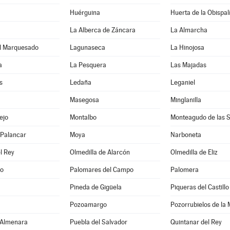
Huérguina
Huerta de la Obispal
La Alberca de Záncara
La Almarcha
l Marquesado
Lagunaseca
La Hinojosa
a
La Pesquera
Las Majadas
s
Ledaña
Leganiel
Masegosa
Minglanilla
ejo
Montalbo
Monteagudo de las S
l Palancar
Moya
Narboneta
l Rey
Olmedilla de Alarcón
Olmedilla de Eliz
lo
Palomares del Campo
Palomera
Pineda de Gigüela
Piqueras del Castillo
Pozoamargo
Pozorrubielos de la
 Almenara
Puebla del Salvador
Quintanar del Rey