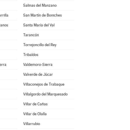
Salinas del Manzano
rrilla
San Martín de Boniches
lanos
Santa María del Val
Tarancón
Torrejoncillo del Rey
Tribaldos
erra
Valdemoro-Sierra
Valverde de Júcar
Villaconejos de Trabaque
Villalgordo del Marquesado
a
Villar de Cañas
Villar de Olalla
Villarrubio