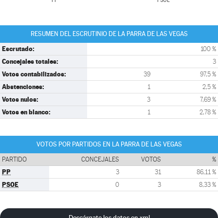
PP
PSOE
RESUMEN DEL ESCRUTINIO DE LA PARRA DE LAS VEGAS
Escrutado:
100 %
Concejales totales:
3
Votos contabilizados:
39
97,5 %
Abstenciones:
1
2,5 %
Votos nulos:
3
7,69 %
Votos en blanco:
1
2,78 %
VOTOS POR PARTIDOS EN LA PARRA DE LAS VEGAS
PARTIDO
CONCEJALES
VOTOS
%
PP
3
31
86,11 %
PSOE
0
3
8,33 %
Descárgate los datos en xml