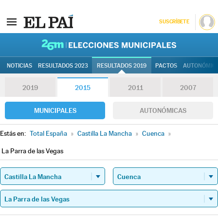
SUSCRÍBETE
26M | Elec
NOTICIAS
RESULTADOS 2023
RESULTADOS 2019
PACTOS
AUTONÓMIC
2019
2015
2011
2007
MUNICIPALES
AUTONÓMICAS
Estás en:
Total España
»
Castilla La Mancha
»
Cuenca
»
La Parra de las Vegas