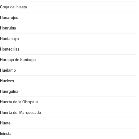
Graja de Iniesta
Henarejos
Honrubia
Hontanaya
Hontecillas
Horcajo de Santiago
Huélamo
Huelves
Huérguina
Huerta de la Obispalía
Huerta del Marquesado
Huete
Iniesta