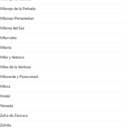
Villarejo de la Peñuela
Villarejo-Periesteban
Villares del Saz
Villarrubio
Villarta
Villar y Velasco
Villas de la Ventosa
Villaverde y Pasaconsol
Víllora
Vindel
Yémeda
Zafra de Záncara
Zafrilla