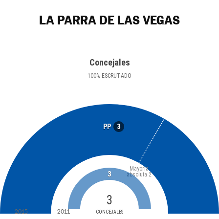
LA PARRA DE LAS VEGAS
Concejales
100
%
ESCRUTADO
3
PP
Mayoría
3
absoluta
2
3
2015
2011
CONCEJALES