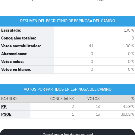
PP
PSOE
RESUMEN DEL ESCRUTINIO DE ESPINOSA DEL CAMINO
Escrutado:
100 %
Concejales totales:
3
Votos contabilizados:
41
100 %
Abstenciones:
0
0 %
Votos nulos:
0
0 %
Votos en blanco:
0
0 %
VOTOS POR PARTIDOS EN ESPINOSA DEL CAMINO
PARTIDO
CONCEJALES
VOTOS
%
PP
2
18
43,9 %
PSOE
1
16
39,02 %
Descárgate los datos en xml