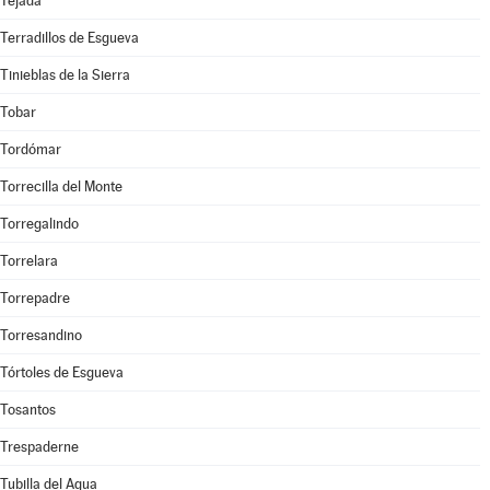
Tejada
Terradillos de Esgueva
Tinieblas de la Sierra
Tobar
Tordómar
Torrecilla del Monte
Torregalindo
Torrelara
Torrepadre
Torresandino
Tórtoles de Esgueva
Tosantos
Trespaderne
Tubilla del Agua