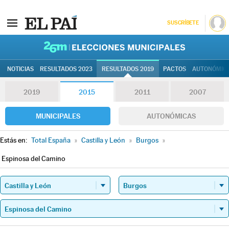
SUSCRÍBETE
26M | Elec
NOTICIAS
RESULTADOS 2023
RESULTADOS 2019
PACTOS
AUTONÓMIC
2019
2015
2011
2007
MUNICIPALES
AUTONÓMICAS
Estás en:
Total España
»
Castilla y León
»
Burgos
»
Espinosa del Camino