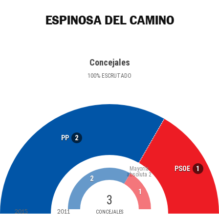
ESPINOSA DEL CAMINO
Concejales
100
%
ESCRUTADO
2
PP
1
PSOE
Mayoría
absoluta
2
2
1
3
2015
2011
CONCEJALES