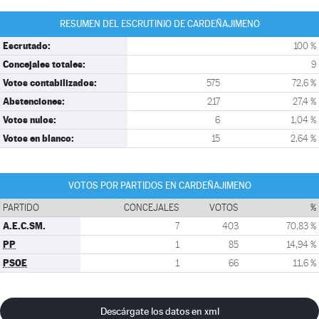
RESUMEN DEL ESCRUTINIO DE CARDEÑAJIMENO
Escrutado:
100 %
Concejales totales:
9
Votos contabilizados:
575
72,6 %
Abstenciones:
217
27,4 %
Votos nulos:
6
1,04 %
Votos en blanco:
15
2,64 %
VOTOS POR PARTIDOS EN CARDEÑAJIMENO
PARTIDO
CONCEJALES
VOTOS
%
A.E.C.SM.
7
403
70,83 %
PP
1
85
14,94 %
PSOE
1
66
11,6 %
Descárgate los datos en xml