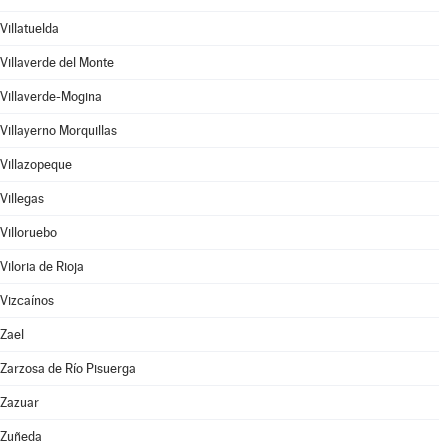
Villatuelda
Villaverde del Monte
Villaverde-Mogina
Villayerno Morquillas
Villazopeque
Villegas
Villoruebo
Viloria de Rioja
Vizcaínos
Zael
Zarzosa de Río Pisuerga
Zazuar
Zuñeda