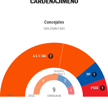
CARDEÑAJIMENO
Concejales
100
%
ESCRUTADO
7
A.E.C.SM.
Mayoría
absoluta
5
1
PP
4
2
1
PSOE
9
1
2015
2011
CONCEJALES