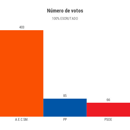
Número de votos
100
%
ESCRUTADO
403
85
66
A.E.C.SM.
PP
PSOE