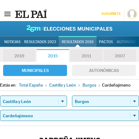
SUSCRÍBETE
26M | Elec
NOTICIAS
RESULTADOS 2023
RESULTADOS 2019
PACTOS
AUTONÓMIC
2019
2015
2011
2007
MUNICIPALES
AUTONÓMICAS
Estás en:
Total España
»
Castilla y León
»
Burgos
»
Cardeñajimeno