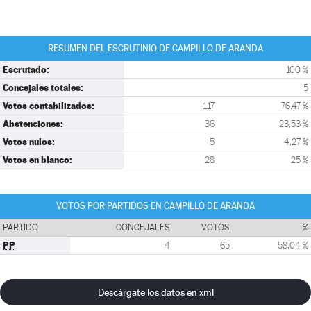
RESUMEN DEL ESCRUTINIO DE CAMPILLO DE ARANDA
Escrutado:
100 %
Concejales totales:
5
Votos contabilizados:
117
76,47 %
Abstenciones:
36
23,53 %
Votos nulos:
5
4,27 %
Votos en blanco:
28
25 %
VOTOS POR PARTIDOS EN CAMPILLO DE ARANDA
PARTIDO
CONCEJALES
VOTOS
%
PP
4
65
58,04 %
Descárgate los datos en xml