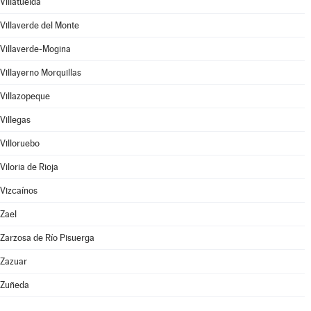
Villatuelda
Villaverde del Monte
Villaverde-Mogina
Villayerno Morquillas
Villazopeque
Villegas
Villoruebo
Viloria de Rioja
Vizcaínos
Zael
Zarzosa de Río Pisuerga
Zazuar
Zuñeda