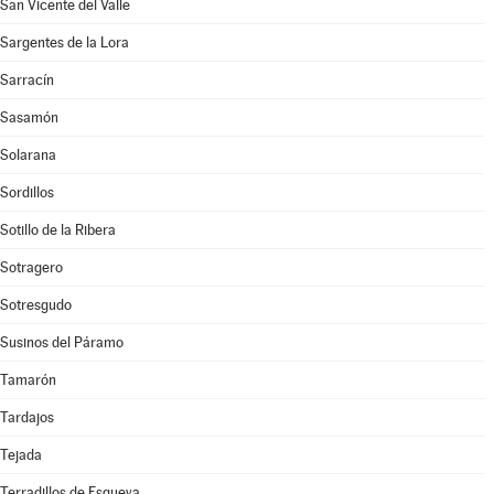
San Vicente del Valle
Sargentes de la Lora
Sarracín
Sasamón
Solarana
Sordillos
Sotillo de la Ribera
Sotragero
Sotresgudo
Susinos del Páramo
Tamarón
Tardajos
Tejada
Terradillos de Esgueva