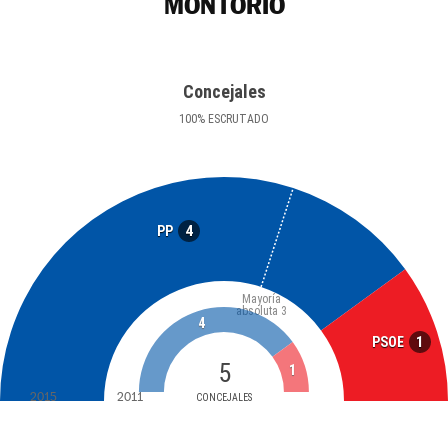
MONTORIO
Concejales
100
%
ESCRUTADO
4
PP
Mayoría
absoluta
3
4
1
PSOE
5
1
2015
2011
CONCEJALES