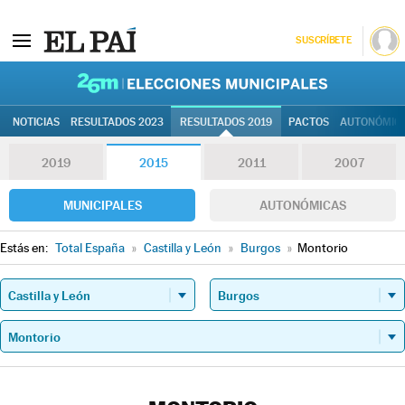
SUSCRÍBETE
26M | Elec
NOTICIAS
RESULTADOS 2023
RESULTADOS 2019
PACTOS
AUTONÓMIC
2019
2015
2011
2007
MUNICIPALES
AUTONÓMICAS
Estás en:
Total España
»
Castilla y León
»
Burgos
»
Montorio