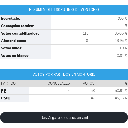
RESUMEN DEL ESCRUTINIO DE MONTORIO
Escrutado:
100 %
Concejales totales:
5
Votos contabilizados:
111
86,05 %
Abstenciones:
18
13,95 %
Votos nulos:
1
0,9 %
Votos en blanco:
1
0,91 %
VOTOS POR PARTIDOS EN MONTORIO
PARTIDO
CONCEJALES
VOTOS
%
PP
4
56
50,91 %
PSOE
1
47
42,73 %
Descárgate los datos en xml