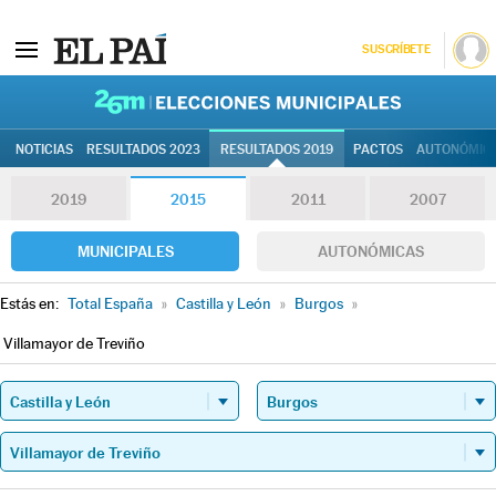
SUSCRÍBETE
26M | Elec
NOTICIAS
RESULTADOS 2023
RESULTADOS 2019
PACTOS
AUTONÓMIC
2019
2015
2011
2007
MUNICIPALES
AUTONÓMICAS
Estás en:
Total España
»
Castilla y León
»
Burgos
»
Villamayor de Treviño