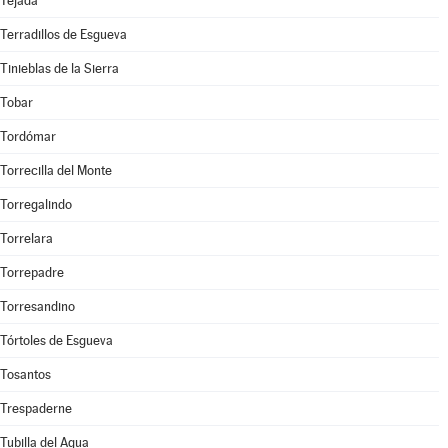
Tejada
Terradillos de Esgueva
Tinieblas de la Sierra
Tobar
Tordómar
Torrecilla del Monte
Torregalindo
Torrelara
Torrepadre
Torresandino
Tórtoles de Esgueva
Tosantos
Trespaderne
Tubilla del Agua