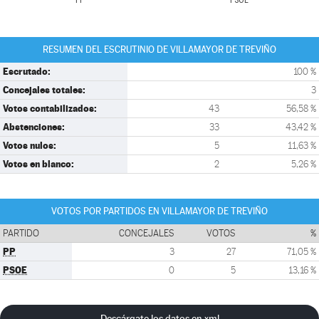
PP
PSOE
RESUMEN DEL ESCRUTINIO DE VILLAMAYOR DE TREVIÑO
Escrutado:
100 %
Concejales totales:
3
Votos contabilizados:
43
56,58 %
Abstenciones:
33
43,42 %
Votos nulos:
5
11,63 %
Votos en blanco:
2
5,26 %
VOTOS POR PARTIDOS EN VILLAMAYOR DE TREVIÑO
PARTIDO
CONCEJALES
VOTOS
%
PP
3
27
71,05 %
PSOE
0
5
13,16 %
Descárgate los datos en xml