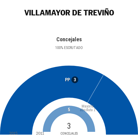
VILLAMAYOR DE TREVIÑO
Concejales
100
%
ESCRUTADO
3
PP
Mayoría
5
absoluta
2
3
2015
2011
CONCEJALES