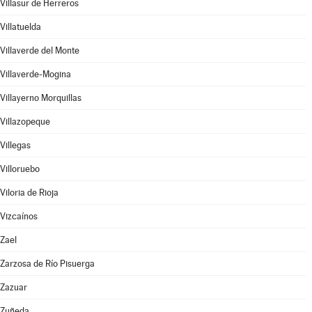
Villasur de Herreros
Villatuelda
Villaverde del Monte
Villaverde-Mogina
Villayerno Morquillas
Villazopeque
Villegas
Villoruebo
Viloria de Rioja
Vizcaínos
Zael
Zarzosa de Río Pisuerga
Zazuar
Zuñeda