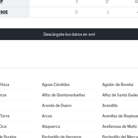
PP
3
17
6
PSOE
0
1
Descárgate los datos en xml
 Haza
Aguas Cándidas
Aguilar de Bureba
icia
Alfoz de Quintanadueñas
Alfoz de Santa Gade
Aranda de Duero
Arandilla
 Torre
Arcos
Arenillas de Riopisu
 Oca
Atapuerca
Avellanosa de Muñó
de Bureba
Barbadillo de Herreros
Barbadillo del Merc