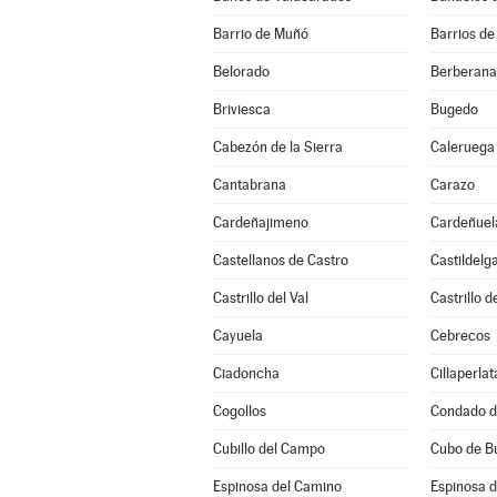
Barrio de Muñó
Barrios de
Belorado
Berberana
Briviesca
Bugedo
Cabezón de la Sierra
Caleruega
Cantabrana
Carazo
Cardeñajimeno
Cardeñuel
Castellanos de Castro
Castildelg
Castrillo del Val
Castrillo 
Cayuela
Cebrecos
Ciadoncha
Cillaperlat
Cogollos
Condado d
Cubillo del Campo
Cubo de B
Espinosa del Camino
Espinosa d