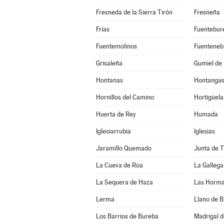
Fresneda de la Sierra Tirón
Fresneña
Frías
Fuentebur
Fuentemolinos
Fuenteneb
Grisaleña
Gumiel de 
Hontanas
Hontanga
Hornillos del Camino
Hortigüela
Huerta de Rey
Humada
Iglesiarrubia
Iglesias
Jaramillo Quemado
Junta de 
La Cueva de Roa
La Gallega
La Sequera de Haza
Las Horm
Lerma
Llano de 
Los Barrios de Bureba
Madrigal d