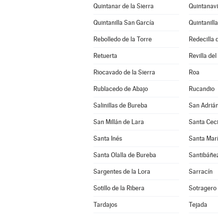
Quintanar de la Sierra
Quintanav
Quintanilla San García
Quintanilla
Rebolledo de la Torre
Redecilla 
Retuerta
Revilla de
Riocavado de la Sierra
Roa
Rublacedo de Abajo
Rucandio
Salinillas de Bureba
San Adrián
San Millán de Lara
Santa Ceci
Santa Inés
Santa Mar
Santa Olalla de Bureba
Santibáñe
Sargentes de la Lora
Sarracín
Sotillo de la Ribera
Sotragero
Tardajos
Tejada