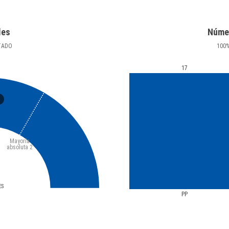
les
Núme
TADO
100
17
3
Mayoría
absoluta
2
ES
PP