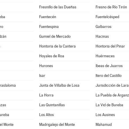
Fresnillo de las Dueñas
Fresno de Río Tirón
eba
Fuentecén
Fuentelcésped
ro
Fuentespina
Galbarros
Izán
Gumiel de Mercado
Hacinas
s
Hontoria de la Cantera
Hontoria del Pinar
Hoyales de Roa
Huérmeces
Hurones
Ibeas de Juarros
Isar
Itero del Castillo
Traslaloma
Junta de Villalba de Losa
Jurisdicción de Lara
La Horra
La Puebla de Argan
azas
Las Quintanillas
La Vid de Bureba
Bureba
Los Altos
Los Ausines
el Monte
Madrigalejo del Monte
Mahamud