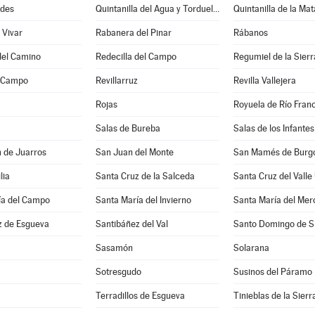
ides
Quintanilla del Agua y Tordueles
Quintanilla de la Mat
 Vivar
Rabanera del Pinar
Rábanos
del Camino
Redecilla del Campo
Regumiel de la Sierr
l Campo
Revillarruz
Revilla Vallejera
Rojas
Royuela de Río Fran
Salas de Bureba
Salas de los Infantes
 de Juarros
San Juan del Monte
San Mamés de Burg
lia
Santa Cruz de la Salceda
Santa Cruz del Valle
ía del Campo
Santa María del Invierno
Santa María del Merc
z de Esgueva
Santibáñez del Val
Santo Domingo de Si
Sasamón
Solarana
Sotresgudo
Susinos del Páramo
Terradillos de Esgueva
Tinieblas de la Sierr