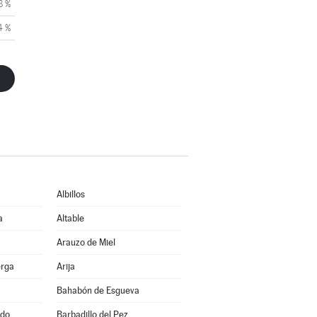
8 %
4 %
Albillos
a
Altable
Arauzo de Miel
erga
Arija
Bahabón de Esgueva
ado
Barbadillo del Pez