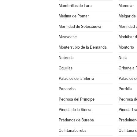
Mambrillas de Lara
Mamolar
Medina de Pomar
Melgar de
Merindad de Sotoscueva
Merindad 
Miraveche
Modúbar d
Monterrubio de la Demanda
Montorio
Nebreda
Neila
Oquillas
Orbaneja 
Palacios de la Sierra
Palacios d
Pancorbo
Pardilla
Pedrosa del Príncipe
Pedrosa de
Pineda de la Sierra
Pineda Tr
Prádanos de Bureba
Pradoluen
Quintanabureba
Quintana d