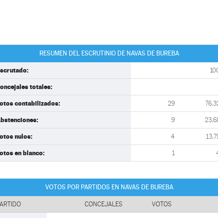
RESUMEN DEL ESCRUTINIO DE NAVAS DE BUREBA
scrutado:
10
oncejales totales:
otos contabilizados:
29
76,3
bstenciones:
9
23,6
otos nulos:
4
13,7
otos en blanco:
1
VOTOS POR PARTIDOS EN NAVAS DE BUREBA
ARTIDO
CONCEJALES
VOTOS