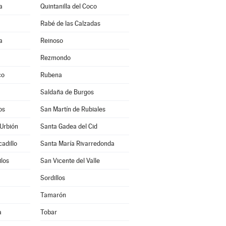
a
Quintanilla del Coco
Rabé de las Calzadas
a
Reinoso
Rezmondo
co
Rubena
Saldaña de Burgos
os
San Martín de Rubiales
 Urbión
Santa Gadea del Cid
adillo
Santa María Rivarredonda
los
San Vicente del Valle
Sordillos
Tamarón
a
Tobar