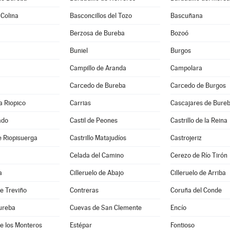
 Colina
Basconcillos del Tozo
Bascuñana
Berzosa de Bureba
Bozoó
Buniel
Burgos
Campillo de Aranda
Campolara
Carcedo de Bureba
Carcedo de Burgos
a Riopico
Carrias
Cascajares de Bure
ado
Castil de Peones
Castrillo de la Reina
de Riopisuerga
Castrillo Matajudíos
Castrojeriz
Celada del Camino
Cerezo de Río Tirón
a
Cilleruelo de Abajo
Cilleruelo de Arriba
e Treviño
Contreras
Coruña del Conde
ureba
Cuevas de San Clemente
Encío
e los Monteros
Estépar
Fontioso