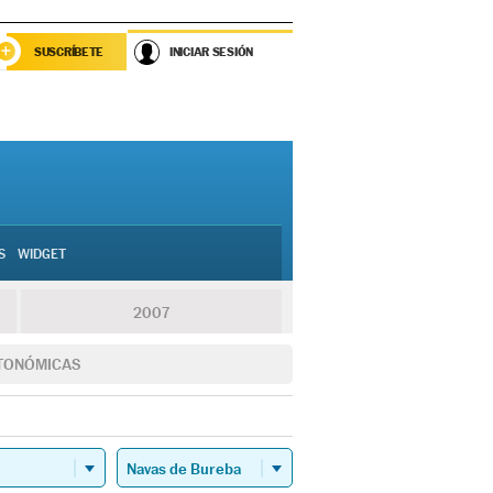
SUSCRÍBETE
INICIAR SESIÓN
S
WIDGET
2007
TONÓMICAS