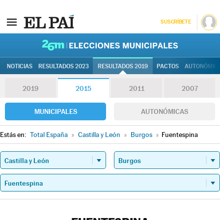
SUSCRÍBETE
26M | Elec
NOTICIAS
RESULTADOS 2023
RESULTADOS 2019
PACTOS
AUTONÓMIC
2019
2015
2011
2007
MUNICIPALES
AUTONÓMICAS
Estás en:
Total España
»
Castilla y León
»
Burgos
»
Fuentespina