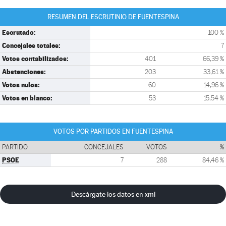
RESUMEN DEL ESCRUTINIO DE FUENTESPINA
Escrutado:
100 %
Concejales totales:
7
Votos contabilizados:
401
66,39 %
Abstenciones:
203
33,61 %
Votos nulos:
60
14,96 %
Votos en blanco:
53
15,54 %
VOTOS POR PARTIDOS EN FUENTESPINA
PARTIDO
CONCEJALES
VOTOS
%
PSOE
7
288
84,46 %
Descárgate los datos en xml