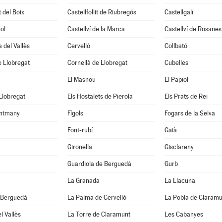
t del Boix
Castellfollit de Riubregós
Castellgalí
ol
Castellví de la Marca
Castellví de Rosanes
 del Vallès
Cervelló
Collbató
 Llobregat
Cornellà de Llobregat
Cubelles
El Masnou
El Papiol
 Llobregat
Els Hostalets de Pierola
Els Prats de Rei
ntmany
Fígols
Fogars de la Selva
Font-rubí
Gaià
Gironella
Gisclareny
Guardiola de Berguedà
Gurb
La Granada
La Llacuna
 Berguedà
La Palma de Cervelló
La Pobla de Claramu
l Vallès
La Torre de Claramunt
Les Cabanyes