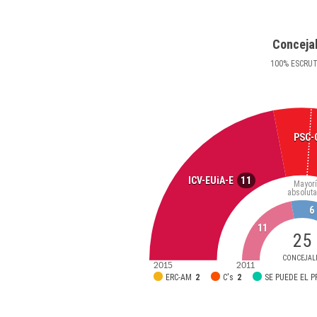
Conceja
100
%
ESCRU
PSC-
11
ICV-EUiA-E
Mayor
absoluta
6
11
25
CONCEJAL
2015
2011
ERC-AM
2
C's
2
SE PUEDE EL 