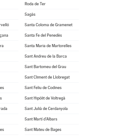
Roda de Ter
Sagàs
velló
Santa Coloma de Gramenet
nçana
Santa Fe del Penedès
ra
Santa Maria de Martorelles
Sant Andreu de la Barca
Sant Bartomeu del Grau
Sant Climent de Llobregat
res
Sant Feliu de Codines
s
Sant Hipòlit de Voltregà
rrada
Sant Julià de Cerdanyola
Sant Martí d'Albars
les
Sant Mateu de Bages