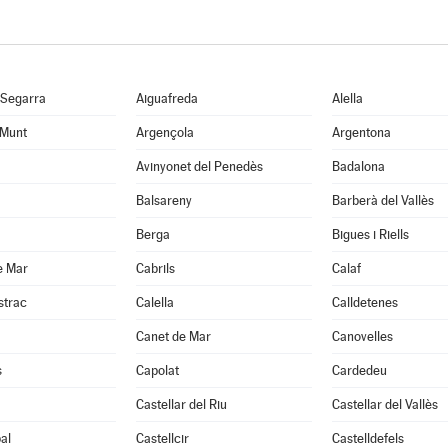
 Segarra
Aiguafreda
Alella
 Munt
Argençola
Argentona
Avinyonet del Penedès
Badalona
Balsareny
Barberà del Vallès
Berga
Bigues i Riells
e Mar
Cabrils
Calaf
strac
Calella
Calldetenes
Canet de Mar
Canovelles
s
Capolat
Cardedeu
Castellar del Riu
Castellar del Vallès
al
Castellcir
Castelldefels