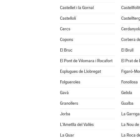
Castellet i la Gornal
Castellfolli
Castellolí
Castellterç
Cercs
Cerdanyola
Copons
Corbera de
El Bruc
El Brull
El Pont de Vilomara i Rocafort
El Prat de
Esplugues de Llobregat
Figaró-Mo
Folgueroles
Fonollosa
Gavà
Gelida
Granollers
Gualba
Jorba
La Garriga
L'Ametlla del Vallès
La Nou de
La Quar
La Roca de