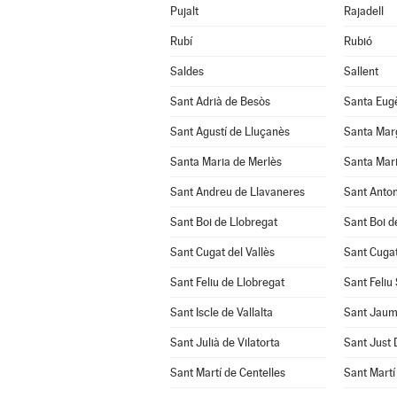
Pujalt
Rajadell
Rubí
Rubió
Saldes
Sallent
Sant Adrià de Besòs
Santa Eug
Sant Agustí de Lluçanès
Santa Mar
Santa Maria de Merlès
Santa Mari
Sant Andreu de Llavaneres
Sant Anton
Sant Boi de Llobregat
Sant Boi d
Sant Cugat del Vallès
Sant Cuga
Sant Feliu de Llobregat
Sant Feliu
Sant Iscle de Vallalta
Sant Jaum
Sant Julià de Vilatorta
Sant Just
Sant Martí de Centelles
Sant Martí