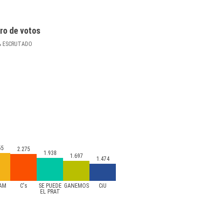
ro de votos
%
ESCRUTADO
55
2.275
1.938
1.697
1.474
-AM
C's
SE PUEDE
GANEMOS
CiU
EL PRAT