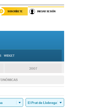
SUSCRÍBETE
INICIAR SESIÓN
S
WIDGET
2007
TONÓMICAS