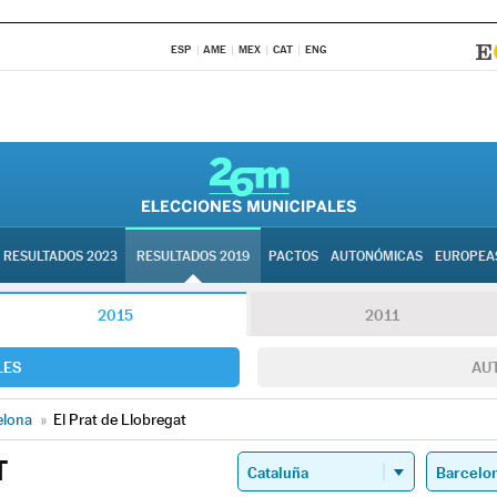
ESP
AME
MEX
CAT
ENG
RESULTADOS 2023
RESULTADOS 2019
PACTOS
AUTONÓMICAS
EUROPEA
2015
2011
LES
AU
elona
»
El Prat de Llobregat
T