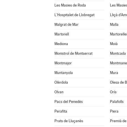
Les Masies de Roda
Les Masies
L'Hospitalet de Llobregat
Lliçà d'Am
Malgrat de Mar
Malla
Martorell
Martorelle
Mediona
Moià
Monistrol de Montserrat
Montcada 
Montmajor
Montmane
Muntanyola
Mura
Olèrdola
Olesa de B
Olvan
Orís
Pacs del Penedès
Palafolls
Perafita
Piera
Prats de Lluçanès
Premià de 