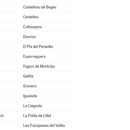
Castellnou de Bages
Centelles
Collsuspina
Dosrius
El Pla del Penedès
Esparreguera
Fogars de Montclús
Gallifa
Granera
Igualada
La Llagosta
nt
La Pobla de Lillet
Les Franqueses del Vallès