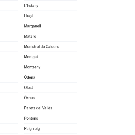
L'Estany
Lluçà
Marganell
Mataró
Monistrol de Calders
Montgat
Montseny
Òdena
Olost
Òrrius
Parets del Vallès
Pontons
Puig-reig