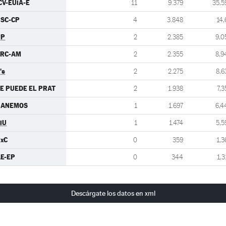
CV-EUiA-E
11
9.379
35,5
SC-CP
4
3.848
14,
PP
2
2.385
9,0
ERC-AM
2
2.355
8,9
's
2
2.275
8,6
E PUEDE EL PRAT
2
1.938
7,3
GANEMOS
1
1.697
6,4
iU
1
1.474
5,5
xC
0
359
1,3
E-EP
0
344
1,3
Descárgate los datos en xml