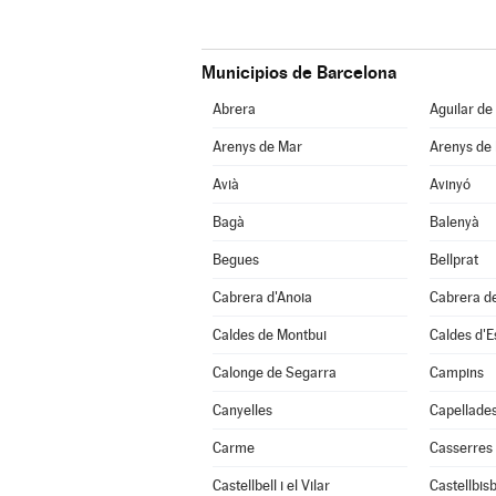
Municipios de Barcelona
Abrera
Aguilar de
Arenys de Mar
Arenys de
Avià
Avinyó
Bagà
Balenyà
Begues
Bellprat
Cabrera d'Anoia
Cabrera d
Caldes de Montbui
Caldes d'E
Calonge de Segarra
Campins
Canyelles
Capellade
Carme
Casserres
Castellbell i el Vilar
Castellbisb