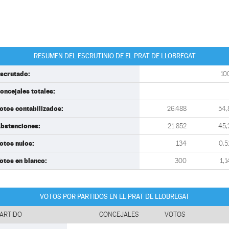
RESUMEN DEL ESCRUTINIO DE EL PRAT DE LLOBREGAT
scrutado:
10
oncejales totales:
otos contabilizados:
26.488
54,
bstenciones:
21.852
45,
otos nulos:
134
0,5
otos en blanco:
300
1,1
VOTOS POR PARTIDOS EN EL PRAT DE LLOBREGAT
ARTIDO
CONCEJALES
VOTOS