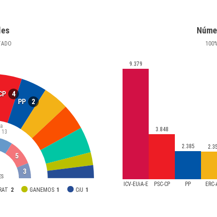
les
Núme
TADO
100
9.379
4
CP
2
PP
ía
3.848
13
2.385
2.3
5
3
ES
ICV-EUiA-E
PSC-CP
PP
ERC
PRAT
2
GANEMOS
1
CiU
1