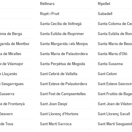
Rellinars
Ripollet
Rupit i Pruit
Sabadell
Santa Cecília de Voltregà
Santa Coloma de Cer
ènia de Berga
Santa Eulàlia de Riuprimer
Santa Eulàlia de Ro
garida de Montbui
Santa Margarida i els Monjos
Santa Maria de Beso
a de Miralles
Santa Maria de Palautordera
Santa Maria d'Oló
i de Vilamajor
Santa Perpètua de Mogoda
Santa Susanna
e Lluçanès
Sant Cebrià de Vallalta
Sant Celoni
t Sesgarrigues
Sant Esteve de Palautordera
Sant Esteve Sesrovi
 Sasserra
Sant Fost de Campsentelles
Sant Fruitós de Bage
e de Frontanyà
Sant Joan Despí
Sant Joan de Vilato
 Desvern
Sant Llorenç d'Hortons
Sant Llorenç Savall
 de Tous
Sant Martí Sarroca
Sant Martí Sesgueio