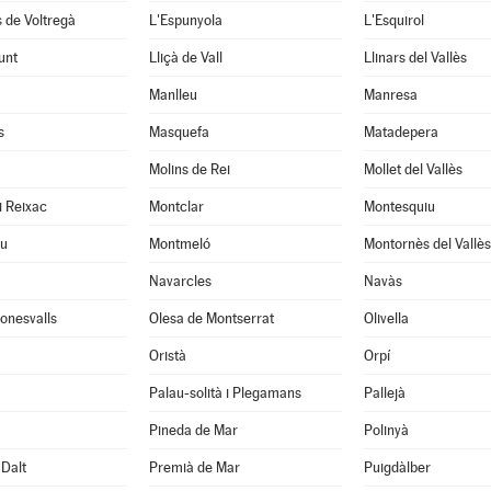
 de Voltregà
L'Espunyola
L'Esquirol
unt
Lliçà de Vall
Llinars del Vallès
Manlleu
Manresa
s
Masquefa
Matadepera
Molins de Rei
Mollet del Vallès
i Reixac
Montclar
Montesquiu
u
Montmeló
Montornès del Vallès
Navarcles
Navàs
onesvalls
Olesa de Montserrat
Olivella
Oristà
Orpí
Palau-solità i Plegamans
Pallejà
Pineda de Mar
Polinyà
Dalt
Premià de Mar
Puigdàlber