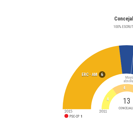
Conceja
100
%
ESCRU
6
ERC - AM
Mayo
absolu
4
13
4
CONCEJAL
2015
2011
PSC-CP
1