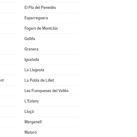
El Pla del Penedès
Esparreguera
Fogars de Montclús
Gallifa
Granera
Igualada
La Llagosta
nt
La Pobla de Lillet
Les Franqueses del Vallès
L'Estany
Lluçà
Marganell
Mataró