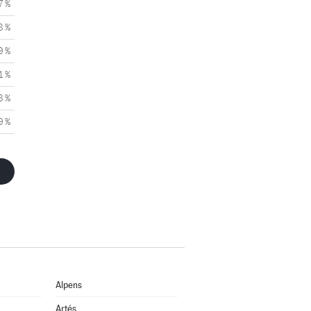
7 %
8 %
9 %
1 %
8 %
9 %
Alpens
Artés