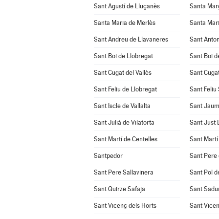
Sant Agustí de Lluçanès
Santa Mar
Santa Maria de Merlès
Santa Mari
Sant Andreu de Llavaneres
Sant Anton
Sant Boi de Llobregat
Sant Boi d
Sant Cugat del Vallès
Sant Cuga
Sant Feliu de Llobregat
Sant Feliu
Sant Iscle de Vallalta
Sant Jaum
Sant Julià de Vilatorta
Sant Just
Sant Martí de Centelles
Sant Martí
Santpedor
Sant Pere 
Sant Pere Sallavinera
Sant Pol d
Sant Quirze Safaja
Sant Sadur
Sant Vicenç dels Horts
Sant Vicen