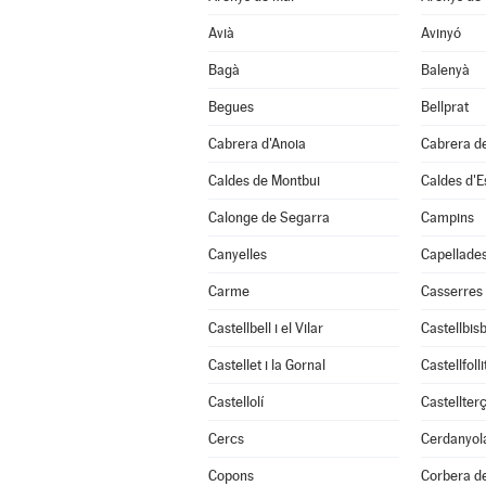
Avià
Avinyó
Bagà
Balenyà
Begues
Bellprat
Cabrera d'Anoia
Cabrera d
Caldes de Montbui
Caldes d'E
Calonge de Segarra
Campins
Canyelles
Capellade
Carme
Casserres
Castellbell i el Vilar
Castellbisb
Castellet i la Gornal
Castellfolli
Castellolí
Castellterç
Cercs
Cerdanyola
Copons
Corbera de