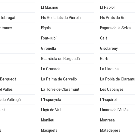
El Masnou
El Papiol
 Llobregat
Els Hostalets de Pierola
Els Prats de Rei
ntmany
Fígols
Fogars de la Selva
Font-rubí
Gaià
Gironella
Gisclareny
Guardiola de Berguedà
Gurb
La Granada
La Llacuna
 Berguedà
La Palma de Cervelló
La Pobla de Claramu
l Vallès
La Torre de Claramunt
Les Cabanyes
 de Voltregà
L'Espunyola
L'Esquirol
unt
Lliçà de Vall
Llinars del Vallès
Manlleu
Manresa
s
Masquefa
Matadepera