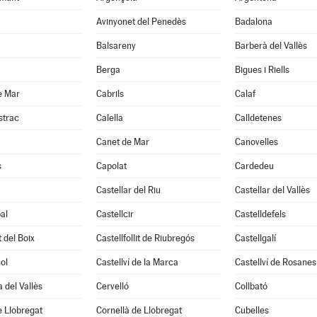
Avinyonet del Penedès
Badalona
Balsareny
Barberà del Vallès
Berga
Bigues i Riells
e Mar
Cabrils
Calaf
strac
Calella
Calldetenes
Canet de Mar
Canovelles
s
Capolat
Cardedeu
Castellar del Riu
Castellar del Vallès
al
Castellcir
Castelldefels
t del Boix
Castellfollit de Riubregós
Castellgalí
ol
Castellví de la Marca
Castellví de Rosanes
 del Vallès
Cervelló
Collbató
 Llobregat
Cornellà de Llobregat
Cubelles