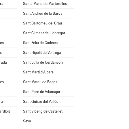
ra
Santa Maria de Martorelles
Sant Andreu de la Barca
Sant Bartomeu del Grau
Sant Climent de Llobregat
res
Sant Feliu de Codines
s
Sant Hipòlit de Voltregà
rrada
Sant Julià de Cerdanyola
Sant Martí d'Albars
les
Sant Mateu de Bages
Sant Pere de Vilamajor
ra
Sant Quirze del Vallès
ardiola
Sant Vicenç de Castellet
Seva