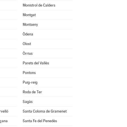
Monistrol de Calders
Montgat
Montseny
Òdena
Olost
Òrrius
Parets del Vallès
Pontons
Puig-reig
Roda de Ter
Sagàs
velló
Santa Coloma de Gramenet
nçana
Santa Fe del Penedès