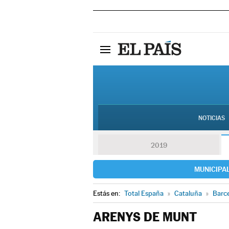
NOTICIAS
2019
MUNICIPA
Estás en:
Total España
»
Cataluña
»
Barc
ARENYS DE MUNT