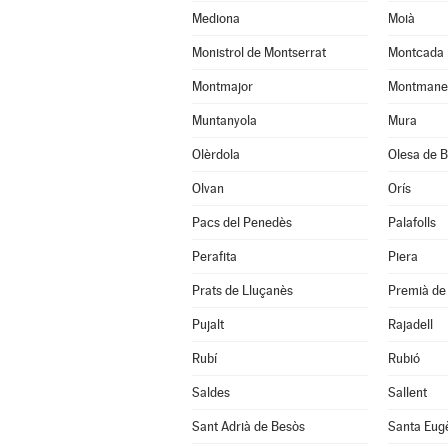
Mediona
Moià
Monistrol de Montserrat
Montcada 
Montmajor
Montmane
Muntanyola
Mura
Olèrdola
Olesa de B
Olvan
Orís
Pacs del Penedès
Palafolls
Perafita
Piera
Prats de Lluçanès
Premià de 
Pujalt
Rajadell
Rubí
Rubió
Saldes
Sallent
Sant Adrià de Besòs
Santa Eug