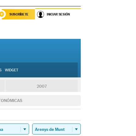
SUSCRÍBETE
INICIAR SESIÓN
S
WIDGET
2007
TONÓMICAS