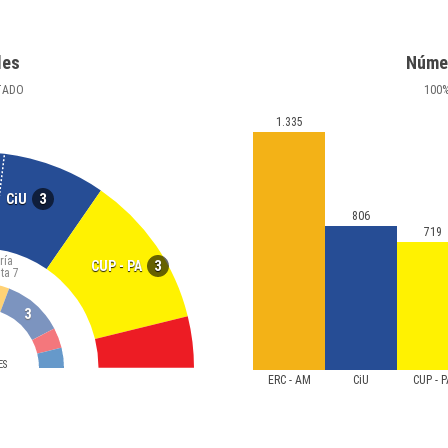
les
Núme
TADO
100
1.335
3
CiU
806
719
ría
3
CUP - PA
ta
7
3
ES
ERC - AM
CiU
CUP - 