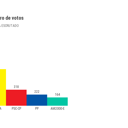
ro de votos
%
ESCRUTADO
318
222
164
PA
PSC-CP
PP
AM2000-E