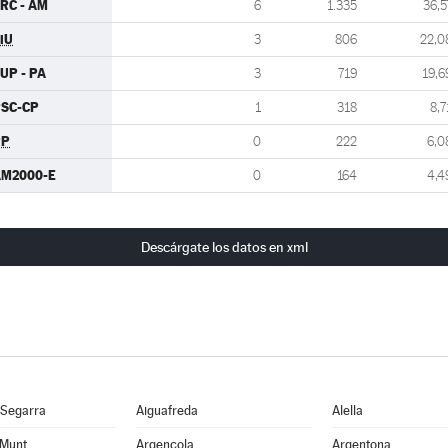
RC - AM
6
1.335
36,5
iU
3
806
22,0
UP - PA
3
719
19,6
SC-CP
1
318
8,7
PP
0
222
6,0
M2000-E
0
164
4,4
Descárgate los datos en xml
 Segarra
Aiguafreda
Alella
 Munt
Argençola
Argentona