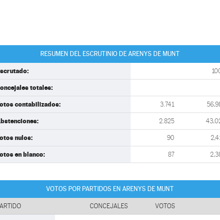
RESUMEN DEL ESCRUTINIO DE ARENYS DE MUNT
scrutado:
10
oncejales totales:
otos contabilizados:
3.741
56,9
bstenciones:
2.825
43,0
otos nulos:
90
2,4
otos en blanco:
87
2,3
VOTOS POR PARTIDOS EN ARENYS DE MUNT
ARTIDO
CONCEJALES
VOTOS