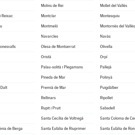
Molins de Rei
Mollet del Vallès
i Reixac
Montclar
Montesquiu
u
Montmeló
Montornès del Vallès
Navarcles
Navàs
onesvalls
Olesa de Montserrat
Olivella
Oristà
Orpí
Palau-solità i Plegamans
Pallejà
Pineda de Mar
Polinyà
Dalt
Premià de Mar
Puigdàlber
Rellinars
Ripollet
Rupit i Pruit
Sabadell
Santa Cecília de Voltregà
Santa Coloma de Cer
ènia de Berga
Santa Eulàlia de Riuprimer
Santa Eulàlia de Ro