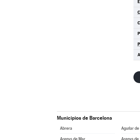
E
C
C
P
A
Municipios de Barcelona
Abrera
Aguilar de
Arenys de Mar
Arenys de