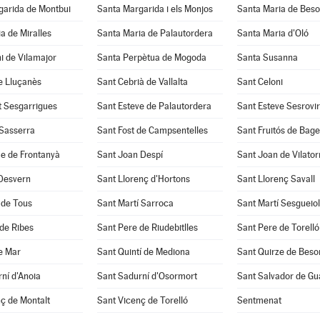
garida de Montbui
Santa Margarida i els Monjos
Santa Maria de Beso
a de Miralles
Santa Maria de Palautordera
Santa Maria d'Oló
i de Vilamajor
Santa Perpètua de Mogoda
Santa Susanna
e Lluçanès
Sant Cebrià de Vallalta
Sant Celoni
t Sesgarrigues
Sant Esteve de Palautordera
Sant Esteve Sesrovi
 Sasserra
Sant Fost de Campsentelles
Sant Fruitós de Bage
e de Frontanyà
Sant Joan Despí
Sant Joan de Vilato
 Desvern
Sant Llorenç d'Hortons
Sant Llorenç Savall
 de Tous
Sant Martí Sarroca
Sant Martí Sesgueio
de Ribes
Sant Pere de Riudebitlles
Sant Pere de Torelló
e Mar
Sant Quintí de Mediona
Sant Quirze de Beso
ní d'Anoia
Sant Sadurní d'Osormort
Sant Salvador de Gu
ç de Montalt
Sant Vicenç de Torelló
Sentmenat