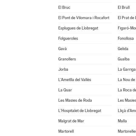
El Bruc
El Brull
El Pont de Vilomara i Rocafort
El Prat de
Esplugues de Llobregat
Figaró-Mo
Folgueroles
Fonollosa
Gavà
Gelida
Granollers
Gualba
Jorba
La Garriga
L'Ametlla del Vallès
La Nou de
La Quar
La Roca de
Les Masies de Roda
Les Masies
L'Hospitalet de Llobregat
Lliçà d'Am
Malgrat de Mar
Malla
Martorell
Martorelle