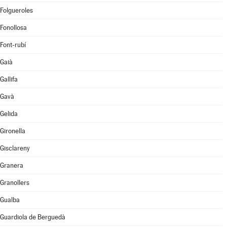
Folgueroles
Fonollosa
Font-rubí
Gaià
Gallifa
Gavà
Gelida
Gironella
Gisclareny
Granera
Granollers
Gualba
Guardiola de Berguedà