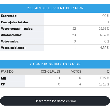
RESUMEN DEL ESCRUTINIO DE LA QUAR
Escrutado:
100 %
Concejales totales:
1
Votos contabilizados:
22
52,38 %
Abstenciones:
20
47,62 %
Votos nulos:
0
0 %
Votos en blanco:
1
4,55 %
VOTOS POR PARTIDOS EN LA QUAR
PARTIDO
CONCEJALES
VOTOS
%
CiU
1
17
77,27 %
CP
0
4
18,18 %
Descárgate los datos en xml