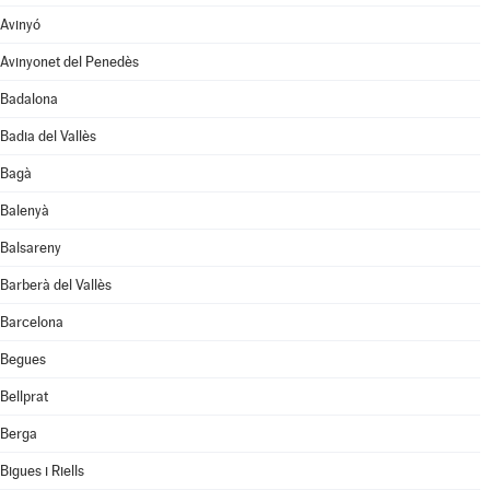
Avinyó
Avinyonet del Penedès
Badalona
Badia del Vallès
Bagà
Balenyà
Balsareny
Barberà del Vallès
Barcelona
Begues
Bellprat
Berga
Bigues i Riells