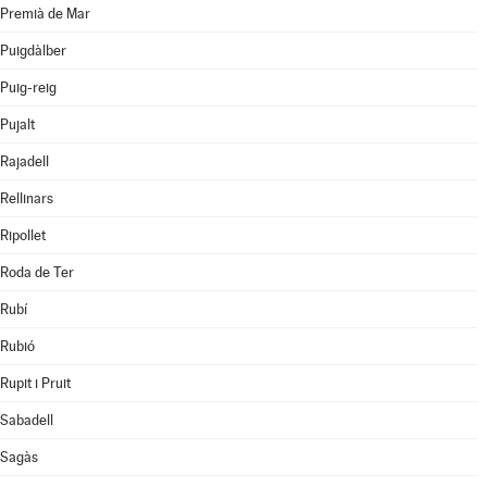
Premià de Mar
Puigdàlber
Puig-reig
Pujalt
Rajadell
Rellinars
Ripollet
Roda de Ter
Rubí
Rubió
Rupit i Pruit
Sabadell
Sagàs