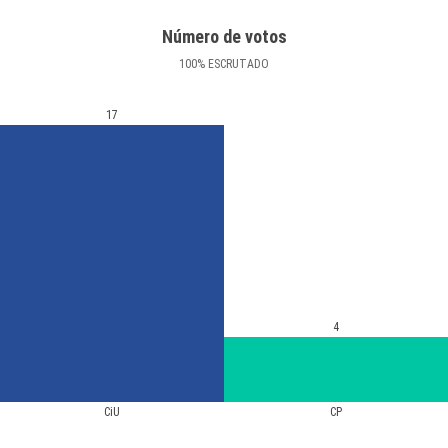
Número de votos
100
%
ESCRUTADO
17
4
CiU
CP