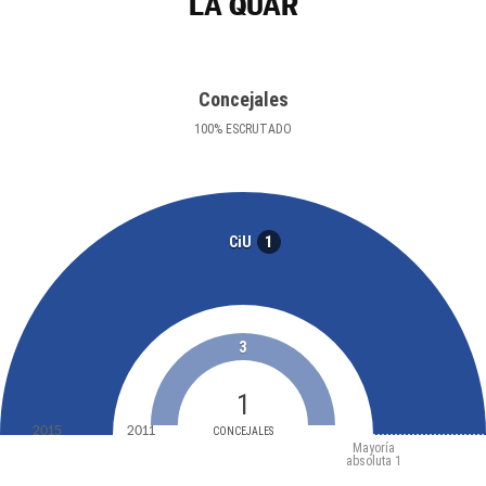
LA QUAR
Concejales
100
%
ESCRUTADO
1
CiU
3
1
2015
2011
CONCEJALES
Mayoría
absoluta
1