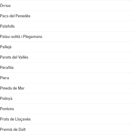
Òrrius
Pacs del Penedès
Palafolls
Palau-solità i Plegamans
Pallejà
Parets del Vallès
Perafita
Piera
Pineda de Mar
Polinyà
Pontons
Prats de Lluçanès
Premià de Dalt