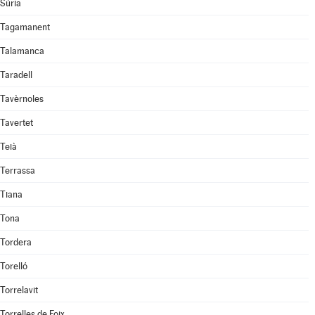
Súria
Tagamanent
Talamanca
Taradell
Tavèrnoles
Tavertet
Teià
Terrassa
Tiana
Tona
Tordera
Torelló
Torrelavit
Torrelles de Foix