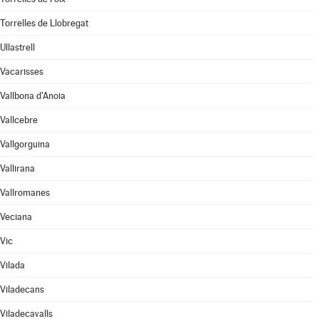
Torrelles de Llobregat
Ullastrell
Vacarisses
Vallbona d'Anoia
Vallcebre
Vallgorguina
Vallirana
Vallromanes
Veciana
Vic
Vilada
Viladecans
Viladecavalls