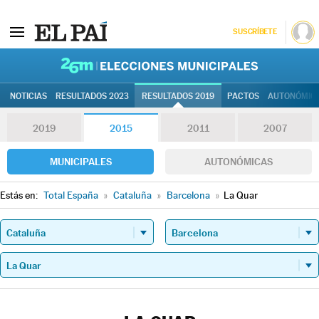
SUSCRÍBETE
26M | Elec
NOTICIAS
RESULTADOS 2023
RESULTADOS 2019
PACTOS
AUTONÓMIC
2019
2015
2011
2007
MUNICIPALES
AUTONÓMICAS
Estás en:
Total España
»
Cataluña
»
Barcelona
»
La Quar