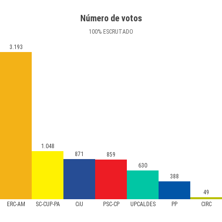
Número de votos
100
%
ESCRUTADO
3.193
1.048
871
859
630
388
49
ERC-AM
SC-CUP-PA
CiU
PSC-CP
UPCALDES
PP
CIRC