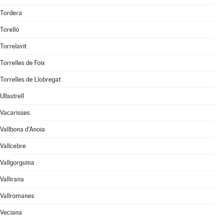
Tordera
Torelló
Torrelavit
Torrelles de Foix
Torrelles de Llobregat
Ullastrell
Vacarisses
Vallbona d'Anoia
Vallcebre
Vallgorguina
Vallirana
Vallromanes
Veciana