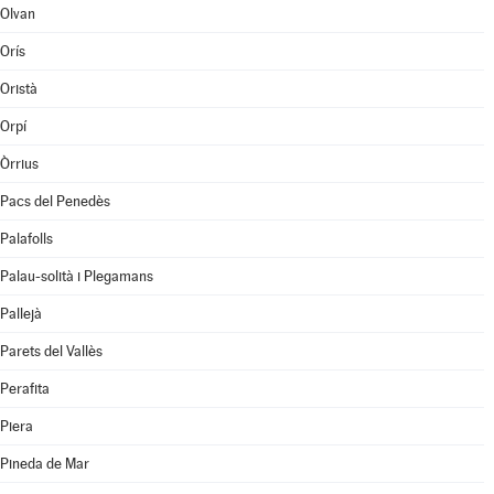
Olvan
Orís
Oristà
Orpí
Òrrius
Pacs del Penedès
Palafolls
Palau-solità i Plegamans
Pallejà
Parets del Vallès
Perafita
Piera
Pineda de Mar