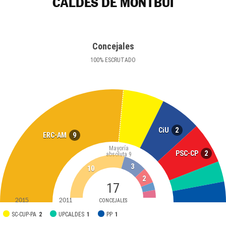
CALDES DE MONTBUI
Concejales
100
%
ESCRUTADO
2
CiU
9
ERC-AM
Mayoría
2
PSC-CP
absoluta
9
3
10
2
17
2015
2011
CONCEJALES
SC-CUP-PA
2
UPCALDES
1
PP
1