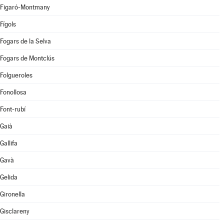
Figaró-Montmany
Fígols
Fogars de la Selva
Fogars de Montclús
Folgueroles
Fonollosa
Font-rubí
Gaià
Gallifa
Gavà
Gelida
Gironella
Gisclareny