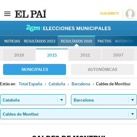
SUSCRÍBETE
26M | Elec
NOTICIAS
RESULTADOS 2023
RESULTADOS 2019
PACTOS
AUTONÓMIC
2019
2015
2011
2007
MUNICIPALES
AUTONÓMICAS
Estás en:
Total España
»
Cataluña
»
Barcelona
»
Caldes de Montbui