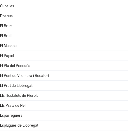
Cubelles
Dosrius
El Bruc
El Brull
El Masnou
El Papiol
El Pla del Penedès
El Pont de Vilomara i Rocafort
El Prat de Llobregat
Els Hostalets de Pierola
Els Prats de Rei
Esparreguera
Esplugues de Llobregat