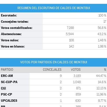
RESUMEN DEL ESCRUTINIO DE CALDES DE MONTBUI
Escrutado:
100 %
Concejales totales:
17
Votos contabilizados:
7.288
56,8 %
Abstenciones:
5.544
43,2 %
Votos nulos:
108
1,48 %
Votos en blanco:
142
1,98 %
VOTOS POR PARTIDOS EN CALDES DE MONTBUI
PARTIDO
CONCEJALES
VOTOS
%
ERC-AM
9
3.193
44,47 %
SC-CUP-PA
2
1.048
14,6 %
CiU
2
871
12,13 %
PSC-CP
2
859
11,96 %
UPCALDES
1
630
8,77 %
PP
1
388
5,4 %