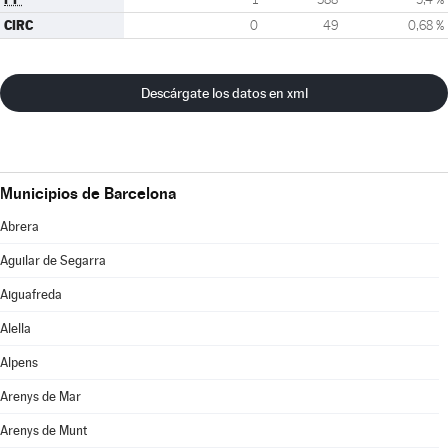
CIRC
0
49
0,68 %
Descárgate los datos en xml
Municipios de Barcelona
Abrera
Aguilar de Segarra
Aiguafreda
Alella
Alpens
Arenys de Mar
Arenys de Munt