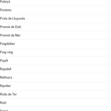
Polinyà
Pontons
Prats de Lluçanès
Premià de Dalt
Premià de Mar
Puigdàlber
Puig-reig
Pujalt
Rajadell
Rellinars
Ripollet
Roda de Ter
Rubí