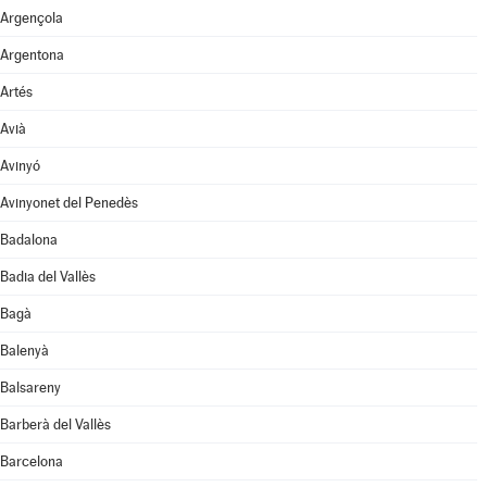
Argençola
Argentona
Artés
Avià
Avinyó
Avinyonet del Penedès
Badalona
Badia del Vallès
Bagà
Balenyà
Balsareny
Barberà del Vallès
Barcelona