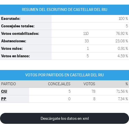
RESUMEN DEL ESCRUTINIO DE CASTELLAR DEL RIU
Escrutado:
100 %
Concejales totales:
5
Votos contabilizados:
110
76,92 %
Abstenciones:
33
23,08 %
Votos nulos:
1
0,91 %
Votos en blanco:
5
4,59 %
VOTOS POR PARTIDOS EN CASTELLAR DEL RIU
PARTIDO
CONCEJALES
VOTOS
%
CiU
5
78
71,56 %
PP
0
8
7,34 %
Descárgate los datos en xml