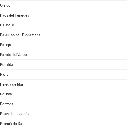
Òrrius
Pacs del Penedès
Palafolls
Palau-solità i Plegamans
Pallejà
Parets del Vallès
Perafita
Piera
Pineda de Mar
Polinyà
Pontons
Prats de Lluçanès
Premià de Dalt