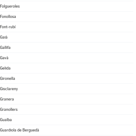
Folgueroles
Fonollosa
Font-rubí
Gaià
Gallifa
Gavà
Gelida
Gironella
Gisclareny
Granera
Granollers
Gualba
Guardiola de Berguedà