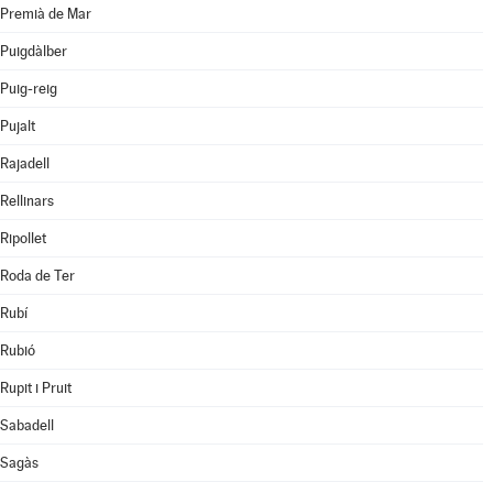
Premià de Mar
Puigdàlber
Puig-reig
Pujalt
Rajadell
Rellinars
Ripollet
Roda de Ter
Rubí
Rubió
Rupit i Pruit
Sabadell
Sagàs