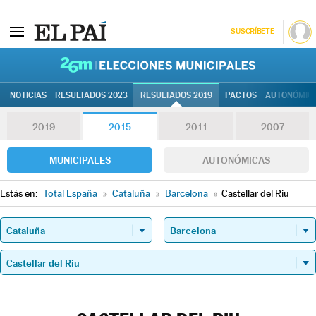
SUSCRÍBETE
26M | Elec
NOTICIAS
RESULTADOS 2023
RESULTADOS 2019
PACTOS
AUTONÓMIC
2019
2015
2011
2007
MUNICIPALES
AUTONÓMICAS
Estás en:
Total España
»
Cataluña
»
Barcelona
»
Castellar del Riu