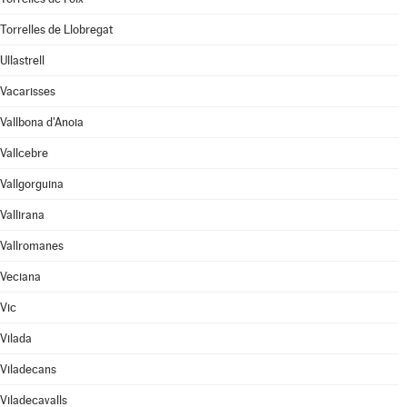
Torrelles de Llobregat
Ullastrell
Vacarisses
Vallbona d'Anoia
Vallcebre
Vallgorguina
Vallirana
Vallromanes
Veciana
Vic
Vilada
Viladecans
Viladecavalls