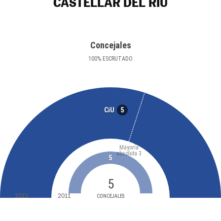
CASTELLAR DEL RIU
Concejales
100
%
ESCRUTADO
5
CiU
Mayoría
absoluta
3
5
5
2015
2011
CONCEJALES