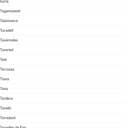
Súria
Tagamanent
Talamanca
Taradell
Tavèrnoles
Tavertet
Teià
Terrassa
Tiana
Tona
Tordera
Torelló
Torrelavit
Torrelles de Foix