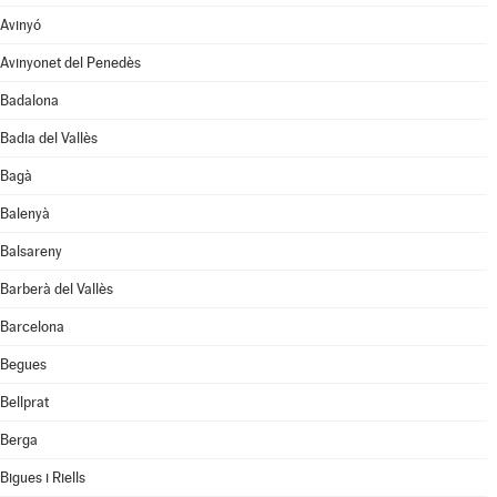
Avinyó
Avinyonet del Penedès
Badalona
Badia del Vallès
Bagà
Balenyà
Balsareny
Barberà del Vallès
Barcelona
Begues
Bellprat
Berga
Bigues i Riells