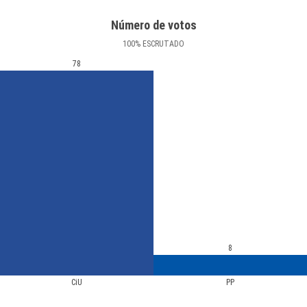
Número de votos
100
%
ESCRUTADO
78
8
CiU
PP