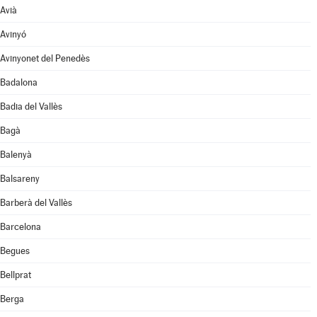
Avià
Avinyó
Avinyonet del Penedès
Badalona
Badia del Vallès
Bagà
Balenyà
Balsareny
Barberà del Vallès
Barcelona
Begues
Bellprat
Berga