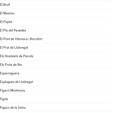
El Brull
El Masnou
El Papiol
El Pla del Penedès
El Pont de Vilomara i Rocafort
El Prat de Llobregat
Els Hostalets de Pierola
Els Prats de Rei
Esparreguera
Esplugues de Llobregat
Figaró-Montmany
Fígols
Fogars de la Selva