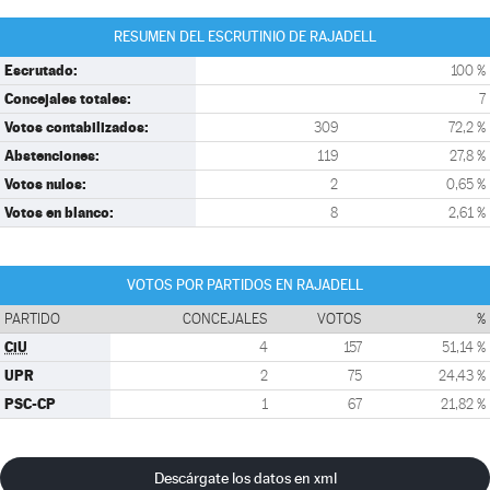
RESUMEN DEL ESCRUTINIO DE RAJADELL
Escrutado:
100 %
Concejales totales:
7
Votos contabilizados:
309
72,2 %
Abstenciones:
119
27,8 %
Votos nulos:
2
0,65 %
Votos en blanco:
8
2,61 %
VOTOS POR PARTIDOS EN RAJADELL
PARTIDO
CONCEJALES
VOTOS
%
CiU
4
157
51,14 %
UPR
2
75
24,43 %
PSC-CP
1
67
21,82 %
Descárgate los datos en xml