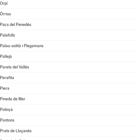
Orpí
Òrrius
Pacs del Penedès
Palafolls
Palau-solità i Plegamans
Pallejà
Parets del Vallès
Perafita
Piera
Pineda de Mar
Polinyà
Pontons
Prats de Lluçanès