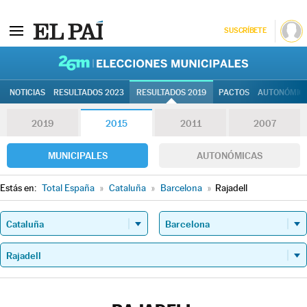
SUSCRÍBETE
26M | Elec
NOTICIAS
RESULTADOS 2023
RESULTADOS 2019
PACTOS
AUTONÓMIC
2019
2015
2011
2007
MUNICIPALES
AUTONÓMICAS
Estás en:
Total España
»
Cataluña
»
Barcelona
»
Rajadell