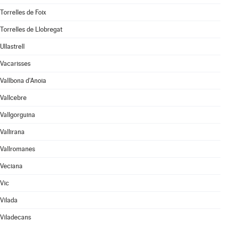
Torrelles de Foix
Torrelles de Llobregat
Ullastrell
Vacarisses
Vallbona d'Anoia
Vallcebre
Vallgorguina
Vallirana
Vallromanes
Veciana
Vic
Vilada
Viladecans