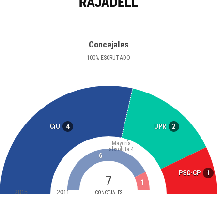
RAJADELL
Concejales
100
%
ESCRUTADO
4
2
CiU
UPR
Mayoría
absoluta
4
6
1
PSC-CP
7
1
2015
2011
CONCEJALES