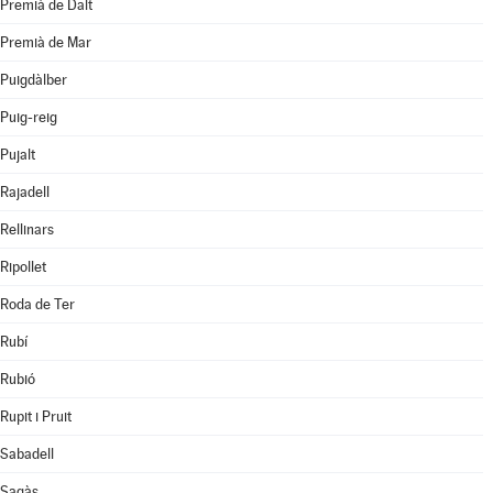
Premià de Dalt
Premià de Mar
Puigdàlber
Puig-reig
Pujalt
Rajadell
Rellinars
Ripollet
Roda de Ter
Rubí
Rubió
Rupit i Pruit
Sabadell
Sagàs