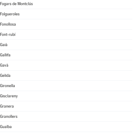
Fogars de Montclús
Folgueroles
Fonollosa
Font-rubí
Gaià
Gallifa
Gavà
Gelida
Gironella
Gisclareny
Granera
Granollers
Gualba