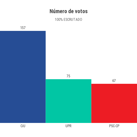
Número de votos
100
%
ESCRUTADO
157
75
67
CiU
UPR
PSC-CP