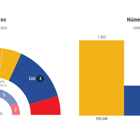
les
Núme
TADO
100
1.622
3
CiU
ría
uta
6
5
2
ES
ERC-AM