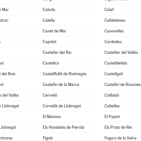
e Mar
Cabrils
Calaf
strac
Calella
Calldetenes
Canet de Mar
Canovelles
s
Capolat
Cardedeu
Castellar del Riu
Castellar del Vallès
al
Castellcir
Castelldefels
t del Boix
Castellfollit de Riubregós
Castellgalí
ol
Castellví de la Marca
Castellví de Rosanes
 del Vallès
Cervelló
Collbató
 Llobregat
Cornellà de Llobregat
Cubelles
El Masnou
El Papiol
 Llobregat
Els Hostalets de Pierola
Els Prats de Rei
ntmany
Fígols
Fogars de la Selva