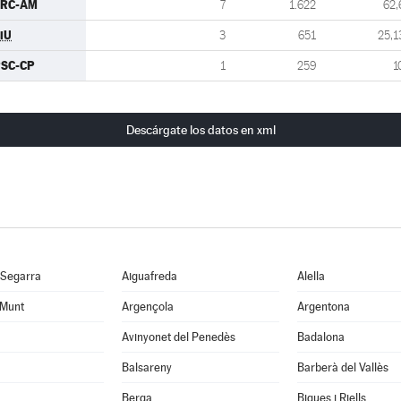
ERC-AM
7
1.622
62,
iU
3
651
25,1
SC-CP
1
259
1
Descárgate los datos en xml
 Segarra
Aiguafreda
Alella
 Munt
Argençola
Argentona
Avinyonet del Penedès
Badalona
Balsareny
Barberà del Vallès
Berga
Bigues i Riells