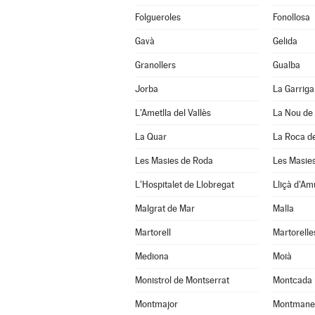
Folgueroles
Fonollosa
Gavà
Gelida
Granollers
Gualba
Jorba
La Garriga
L'Ametlla del Vallès
La Nou de
La Quar
La Roca de
Les Masies de Roda
Les Masies
L'Hospitalet de Llobregat
Lliçà d'Am
Malgrat de Mar
Malla
Martorell
Martorelle
Mediona
Moià
Monistrol de Montserrat
Montcada 
Montmajor
Montmane