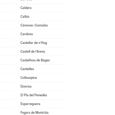
Calders
Callús
Cànoves i Samalús
Cardona
Castellar de n'Hug
Castell de l'Areny
Castellnou de Bages
Centelles
Collsuspina
Dosrius
El Pla del Penedès
Esparreguera
Fogars de Montclús