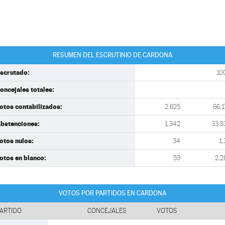
RESUMEN DEL ESCRUTINIO DE CARDONA
scrutado:
10
oncejales totales:
otos contabilizados:
2.625
66,1
bstenciones:
1.342
33,8
otos nulos:
34
1,
otos en blanco:
59
2,2
VOTOS POR PARTIDOS EN CARDONA
ARTIDO
CONCEJALES
VOTOS