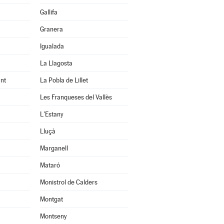
Gallifa
Granera
Igualada
La Llagosta
nt
La Pobla de Lillet
Les Franqueses del Vallès
L'Estany
Lluçà
Marganell
Mataró
Monistrol de Calders
Montgat
Montseny