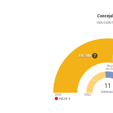
Conceja
100
%
ESCRU
7
ERC-AM
Mayo
absol
6
11
CONCEJAL
2015
2011
PSC-CP
1