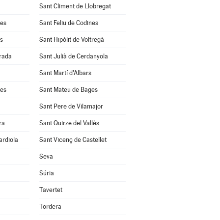
Sant Climent de Llobregat
res
Sant Feliu de Codines
s
Sant Hipòlit de Voltregà
rrada
Sant Julià de Cerdanyola
Sant Martí d'Albars
les
Sant Mateu de Bages
Sant Pere de Vilamajor
ra
Sant Quirze del Vallès
ardiola
Sant Vicenç de Castellet
Seva
Súria
Tavertet
Tordera