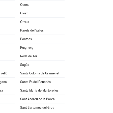
Òdena
Olost
Òrrius
Parets del Vallès
Pontons
Puig-reig
Roda de Ter
Sagàs
velló
Santa Coloma de Gramenet
nçana
Santa Fe del Penedès
ra
Santa Maria de Martorelles
Sant Andreu de la Barca
Sant Bartomeu del Grau