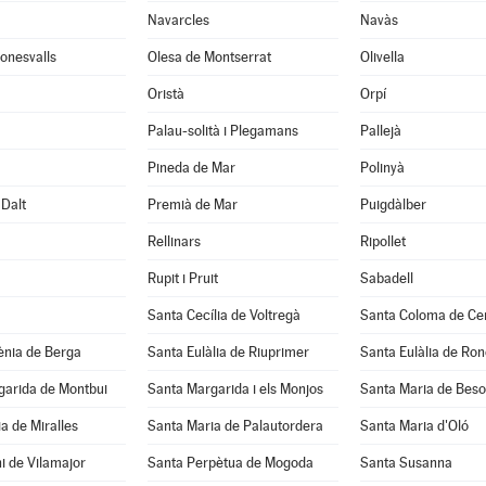
Navarcles
Navàs
onesvalls
Olesa de Montserrat
Olivella
Oristà
Orpí
Palau-solità i Plegamans
Pallejà
Pineda de Mar
Polinyà
Dalt
Premià de Mar
Puigdàlber
Rellinars
Ripollet
Rupit i Pruit
Sabadell
Santa Cecília de Voltregà
Santa Coloma de Cer
ènia de Berga
Santa Eulàlia de Riuprimer
Santa Eulàlia de Ro
garida de Montbui
Santa Margarida i els Monjos
Santa Maria de Beso
a de Miralles
Santa Maria de Palautordera
Santa Maria d'Oló
i de Vilamajor
Santa Perpètua de Mogoda
Santa Susanna