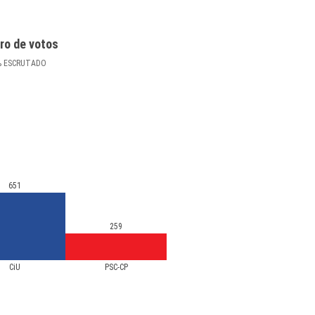
ro de votos
%
ESCRUTADO
651
259
CiU
PSC-CP