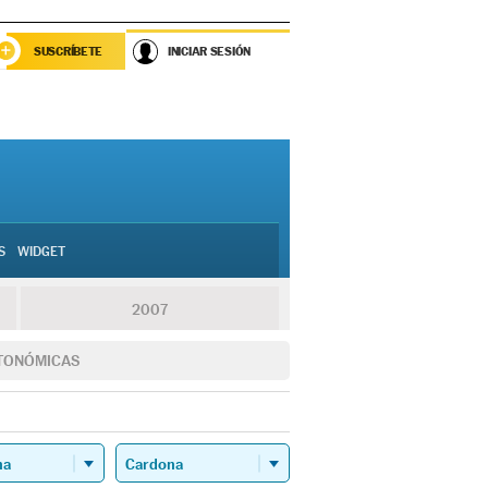
SUSCRÍBETE
INICIAR SESIÓN
S
WIDGET
2007
TONÓMICAS