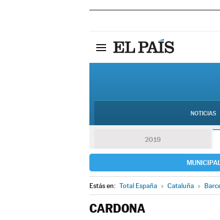
NOTICIAS
2019
MUNICIPA
Estás en:
Total España
»
Cataluña
»
Barc
CARDONA