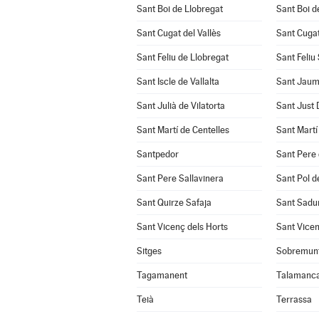
Sant Boi de Llobregat
Sant Boi d
Sant Cugat del Vallès
Sant Cuga
Sant Feliu de Llobregat
Sant Feliu
Sant Iscle de Vallalta
Sant Jaum
Sant Julià de Vilatorta
Sant Just
Sant Martí de Centelles
Sant Martí
Santpedor
Sant Pere 
Sant Pere Sallavinera
Sant Pol d
Sant Quirze Safaja
Sant Sadur
Sant Vicenç dels Horts
Sant Vicen
Sitges
Sobremun
Tagamanent
Talamanc
Teià
Terrassa