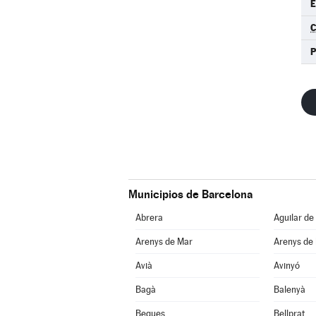
C
P
Municipios de Barcelona
Abrera
Aguilar de
Arenys de Mar
Arenys de
Avià
Avinyó
Bagà
Balenyà
Begues
Bellprat