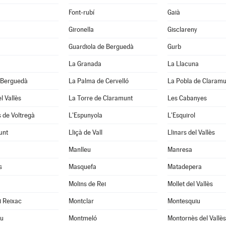
Font-rubí
Gaià
Gironella
Gisclareny
Guardiola de Berguedà
Gurb
La Granada
La Llacuna
 Berguedà
La Palma de Cervelló
La Pobla de Claramu
l Vallès
La Torre de Claramunt
Les Cabanyes
 de Voltregà
L'Espunyola
L'Esquirol
unt
Lliçà de Vall
Llinars del Vallès
Manlleu
Manresa
s
Masquefa
Matadepera
Molins de Rei
Mollet del Vallès
i Reixac
Montclar
Montesquiu
u
Montmeló
Montornès del Vallès