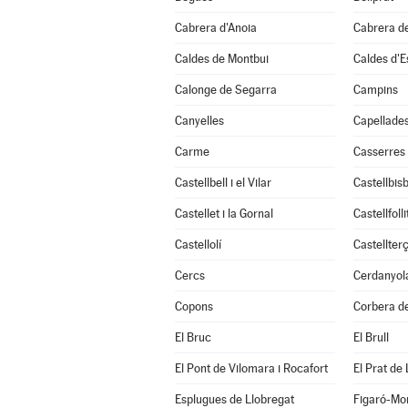
Cabrera d'Anoia
Cabrera d
Caldes de Montbui
Caldes d'E
Calonge de Segarra
Campins
Canyelles
Capellade
Carme
Casserres
Castellbell i el Vilar
Castellbisb
Castellet i la Gornal
Castellfolli
Castellolí
Castellterç
Cercs
Cerdanyola
Copons
Corbera de
El Bruc
El Brull
El Pont de Vilomara i Rocafort
El Prat de
Esplugues de Llobregat
Figaró-Mo