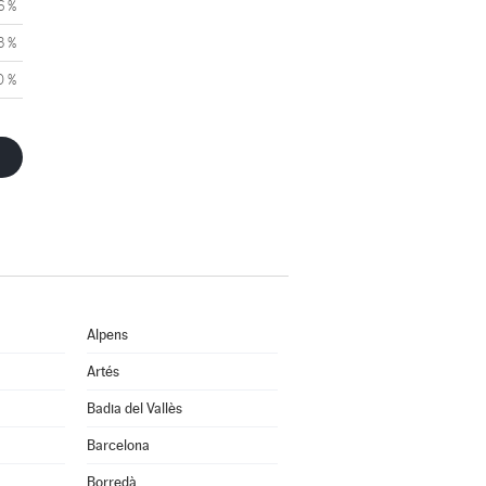
6 %
3 %
0 %
Alpens
Artés
Badia del Vallès
Barcelona
Borredà