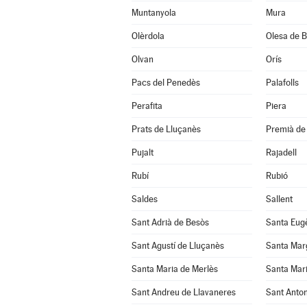
Muntanyola
Mura
Olèrdola
Olesa de B
Olvan
Orís
Pacs del Penedès
Palafolls
Perafita
Piera
Prats de Lluçanès
Premià de 
Pujalt
Rajadell
Rubí
Rubió
Saldes
Sallent
Sant Adrià de Besòs
Santa Eug
Sant Agustí de Lluçanès
Santa Mar
Santa Maria de Merlès
Santa Mari
Sant Andreu de Llavaneres
Sant Anton