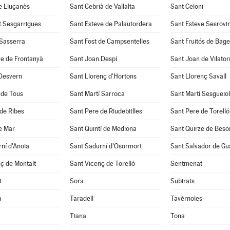
e Lluçanès
Sant Cebrià de Vallalta
Sant Celoni
t Sesgarrigues
Sant Esteve de Palautordera
Sant Esteve Sesrovi
 Sasserra
Sant Fost de Campsentelles
Sant Fruitós de Bage
e de Frontanyà
Sant Joan Despí
Sant Joan de Vilato
 Desvern
Sant Llorenç d'Hortons
Sant Llorenç Savall
 de Tous
Sant Martí Sarroca
Sant Martí Sesgueio
de Ribes
Sant Pere de Riudebitlles
Sant Pere de Torelló
e Mar
Sant Quintí de Mediona
Sant Quirze de Beso
ní d'Anoia
Sant Sadurní d'Osormort
Sant Salvador de Gu
ç de Montalt
Sant Vicenç de Torelló
Sentmenat
t
Sora
Subirats
a
Taradell
Tavèrnoles
Tiana
Tona