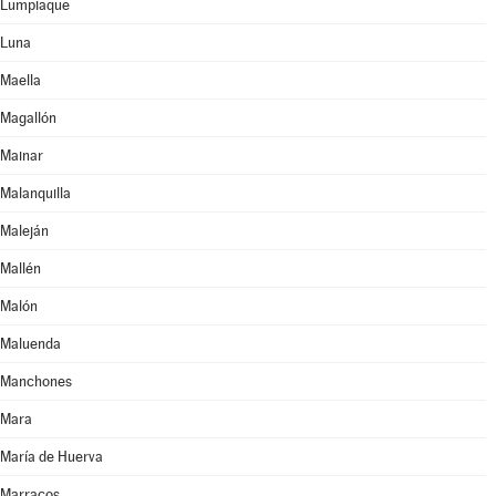
Lumpiaque
Luna
Maella
Magallón
Mainar
Malanquilla
Maleján
Mallén
Malón
Maluenda
Manchones
Mara
María de Huerva
Marracos