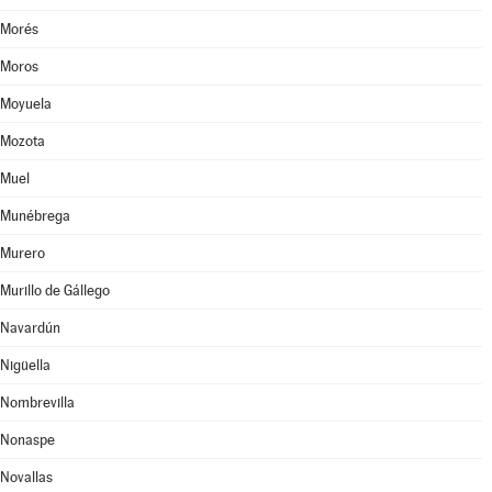
Morés
Moros
Moyuela
Mozota
Muel
Munébrega
Murero
Murillo de Gállego
Navardún
Nigüella
Nombrevilla
Nonaspe
Novallas