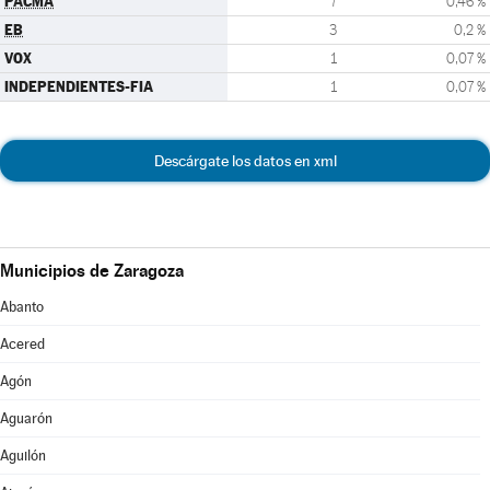
PACMA
7
0,46 %
EB
3
0,2 %
VOX
1
0,07 %
INDEPENDIENTES-FIA
1
0,07 %
Descárgate los datos en xml
Municipios de Zaragoza
Abanto
Acered
Agón
Aguarón
Aguilón