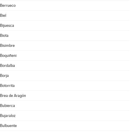
Berrueco
Biel
Bijuesca
Biota
Bisimbre
Boquiñeni
Bordalba
Borja
Botorrita
Brea de Aragón
Bubierca
Bujaraloz
Bulbuente