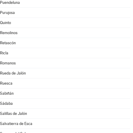
Puendeluna
Purujosa
Quinto
Remolinos
Retascón
Ricla
Romanos
Rueda de Jalón
Ruesca
Sabiñán
Sádaba
Salillas de Jalón
Salvatierra de Esca