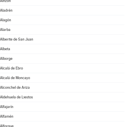
Ainzón
Aladrén
Alagón
Alarba
Alberite de San Juan
Albeta
Alborge
Alcalá de Ebro
Alcalá de Moncayo
Alconchel de Ariza
Aldehuela de Liestos
Alfajarín
Alfamén
Alforque