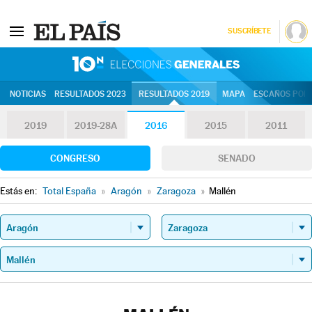
SUSCRÍBETE
10N | Eleccion
NOTICIAS
RESULTADOS 2023
RESULTADOS 2019
MAPA
ESCAÑOS POR 
2019
2019-28A
2016
2015
2011
CONGRESO
SENADO
Estás en:
Total España
»
Aragón
»
Zaragoza
»
Mallén