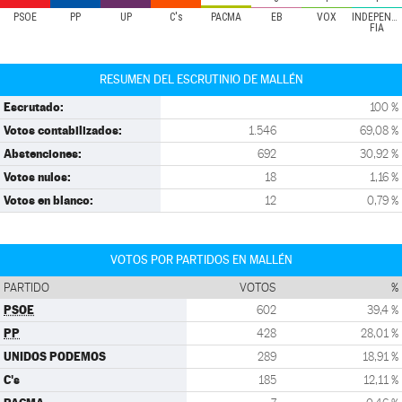
PSOE
PP
UP
C's
PACMA
EB
VOX
INDEPENDI
FIA
RESUMEN DEL ESCRUTINIO DE MALLÉN
Escrutado:
100 %
Votos contabilizados:
1.546
69,08 %
Abstenciones:
692
30,92 %
Votos nulos:
18
1,16 %
Votos en blanco:
12
0,79 %
VOTOS POR PARTIDOS EN MALLÉN
PARTIDO
VOTOS
%
PSOE
602
39,4 %
PP
428
28,01 %
UNIDOS PODEMOS
289
18,91 %
C's
185
12,11 %