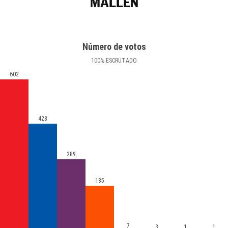
MALLÉN
Número de votos
100
%
ESCRUTADO
602
428
289
185
7
3
1
1