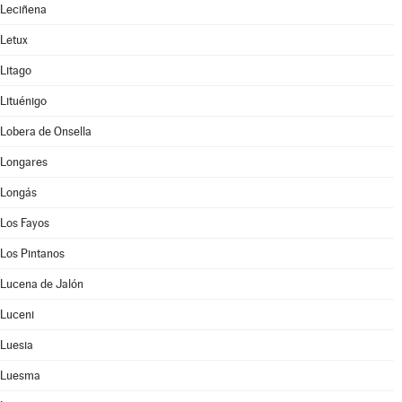
Leciñena
Letux
Litago
Lituénigo
Lobera de Onsella
Longares
Longás
Los Fayos
Los Pintanos
Lucena de Jalón
Luceni
Luesia
Luesma