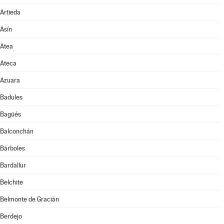
Artieda
Asín
Atea
Ateca
Azuara
Badules
Bagüés
Balconchán
Bárboles
Bardallur
Belchite
Belmonte de Gracián
Berdejo