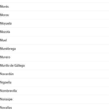
Morés
Moros
Moyuela
Mozota
Muel
Munébrega
Murero
Murillo de Gállego
Navardún
Nigüella
Nombrevilla
Nonaspe
Novallas