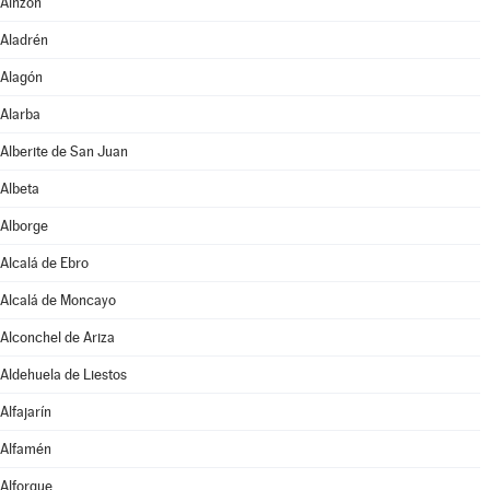
Ainzón
Aladrén
Alagón
Alarba
Alberite de San Juan
Albeta
Alborge
Alcalá de Ebro
Alcalá de Moncayo
Alconchel de Ariza
Aldehuela de Liestos
Alfajarín
Alfamén
Alforque