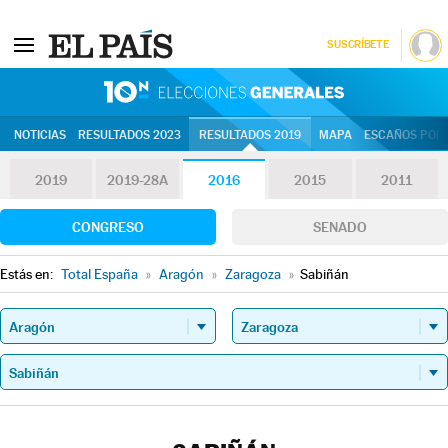
SUSCRÍBETE
10N | Eleccion
NOTICIAS
RESULTADOS 2023
RESULTADOS 2019
MAPA
ESCAÑOS POR 
2019
2019-28A
2016
2015
2011
CONGRESO
SENADO
Estás en:
Total España
»
Aragón
»
Zaragoza
»
Sabiñán