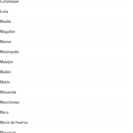
Lumpiaque
Luna
Maella
Magallón
Mainar
Malanquilla
Maleján
Mallén
Malón
Maluenda
Manchones
Mara
María de Huerva
Marracos