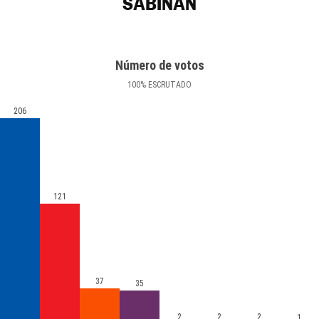
SABIÑÁN
Número de votos
100
%
ESCRUTADO
206
121
37
35
2
2
2
1