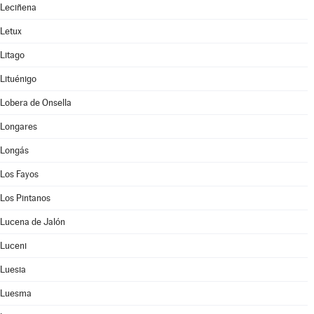
Leciñena
Letux
Litago
Lituénigo
Lobera de Onsella
Longares
Longás
Los Fayos
Los Pintanos
Lucena de Jalón
Luceni
Luesia
Luesma