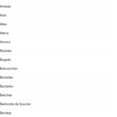
Artieda
Asín
Atea
Ateca
Azuara
Badules
Bagüés
Balconchán
Bárboles
Bardallur
Belchite
Belmonte de Gracián
Berdejo