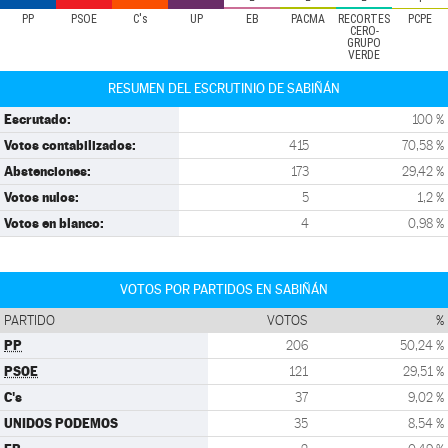
PP
PSOE
C's
UP
EB
PACMA
RECORTES
PCPE
CERO-
GRUPO
VERDE
RESUMEN DEL ESCRUTINIO DE SABIÑÁN
Escrutado:
100 %
Votos contabilizados:
415
70,58 %
Abstenciones:
173
29,42 %
Votos nulos:
5
1,2 %
Votos en blanco:
4
0,98 %
VOTOS POR PARTIDOS EN SABIÑÁN
PARTIDO
VOTOS
%
PP
206
50,24 %
PSOE
121
29,51 %
C's
37
9,02 %
UNIDOS PODEMOS
35
8,54 %