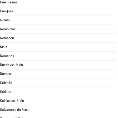
Puendeluna
Purujosa
Quinto
Remolinos
Retascón
Ricla
Romanos
Rueda de Jalón
Ruesca
Sabiñán
Sádaba
Salillas de Jalón
Salvatierra de Esca