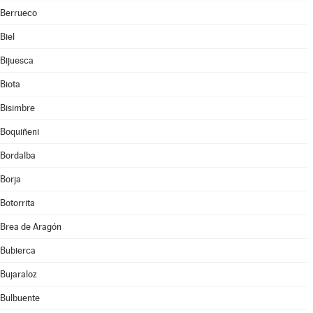
Berrueco
Biel
Bijuesca
Biota
Bisimbre
Boquiñeni
Bordalba
Borja
Botorrita
Brea de Aragón
Bubierca
Bujaraloz
Bulbuente