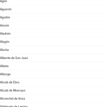
Agón
Aguarón
Aguilón
Ainzón
Aladrén
Alagón
Alarba
Alberite de San Juan
Albeta
Alborge
Alcalá de Ebro
Alcalá de Moncayo
Alconchel de Ariza
Aldehuela de Liestos