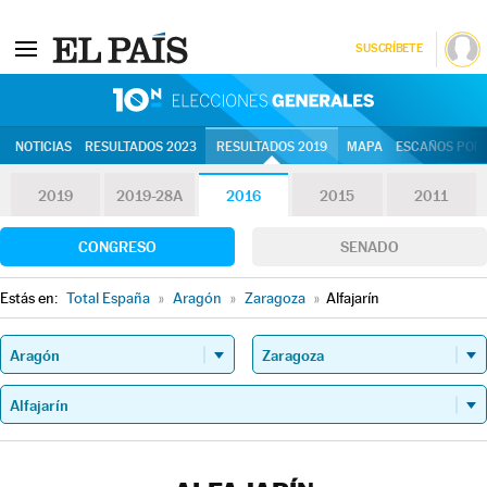
SUSCRÍBETE
10N | Eleccion
NOTICIAS
RESULTADOS 2023
RESULTADOS 2019
MAPA
ESCAÑOS POR 
2019
2019-28A
2016
2015
2011
CONGRESO
SENADO
Estás en:
Total España
»
Aragón
»
Zaragoza
»
Alfajarín