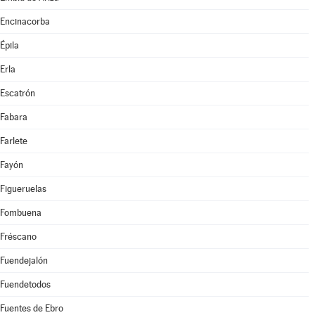
Encinacorba
Épila
Erla
Escatrón
Fabara
Farlete
Fayón
Figueruelas
Fombuena
Fréscano
Fuendejalón
Fuendetodos
Fuentes de Ebro