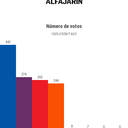
ALFAJARÍN
Número de votos
100
%
ESCRUTADO
442
276
262
244
8
7
5
5