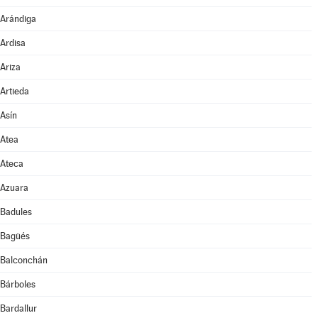
Arándiga
Ardisa
Ariza
Artieda
Asín
Atea
Ateca
Azuara
Badules
Bagüés
Balconchán
Bárboles
Bardallur