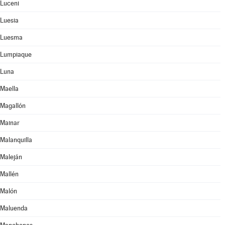
Luceni
Luesia
Luesma
Lumpiaque
Luna
Maella
Magallón
Mainar
Malanquilla
Maleján
Mallén
Malón
Maluenda