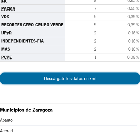
EB
8
0,63 %
PACMA
7
0,55 %
VOX
5
0,39 %
RECORTES CERO-GRUPO VERDE
5
0,39 %
UPyD
2
0,16 %
INDEPENDIENTES-FIA
2
0,16 %
MAS
2
0,16 %
PCPE
1
0,08 %
Descárgate los datos en xml
Municipios de Zaragoza
Abanto
Acered