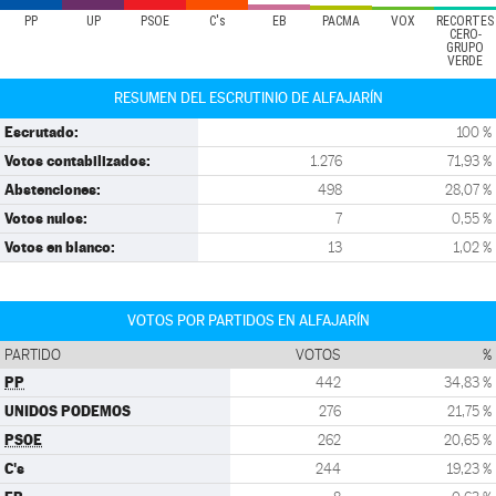
PP
UP
PSOE
C's
EB
PACMA
VOX
RECORTES
CERO-
GRUPO
VERDE
RESUMEN DEL ESCRUTINIO DE ALFAJARÍN
Escrutado:
100 %
Votos contabilizados:
1.276
71,93 %
Abstenciones:
498
28,07 %
Votos nulos:
7
0,55 %
Votos en blanco:
13
1,02 %
VOTOS POR PARTIDOS EN ALFAJARÍN
PARTIDO
VOTOS
%
PP
442
34,83 %
UNIDOS PODEMOS
276
21,75 %
PSOE
262
20,65 %
C's
244
19,23 %