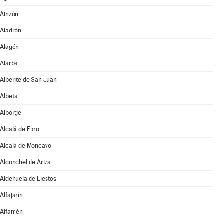
Ainzón
Aladrén
Alagón
Alarba
Alberite de San Juan
Albeta
Alborge
Alcalá de Ebro
Alcalá de Moncayo
Alconchel de Ariza
Aldehuela de Liestos
Alfajarín
Alfamén