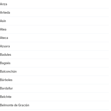
Ariza
Artieda
Asín
Atea
Ateca
Azuara
Badules
Bagüés
Balconchán
Bárboles
Bardallur
Belchite
Belmonte de Gracián