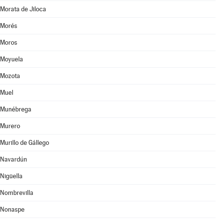
Morata de Jiloca
Morés
Moros
Moyuela
Mozota
Muel
Munébrega
Murero
Murillo de Gállego
Navardún
Nigüella
Nombrevilla
Nonaspe