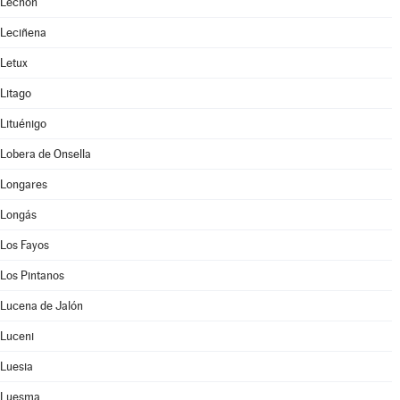
Lechón
Leciñena
Letux
Litago
Lituénigo
Lobera de Onsella
Longares
Longás
Los Fayos
Los Pintanos
Lucena de Jalón
Luceni
Luesia
Luesma