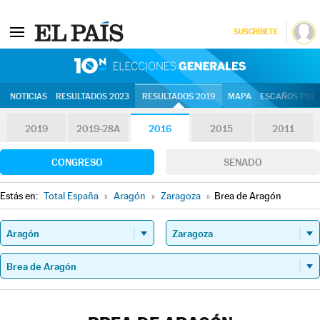
SUSCRÍBETE
10N | Eleccion
NOTICIAS
RESULTADOS 2023
RESULTADOS 2019
MAPA
ESCAÑOS POR 
2019
2019-28A
2016
2015
2011
CONGRESO
SENADO
Estás en:
Total España
»
Aragón
»
Zaragoza
»
Brea de Aragón