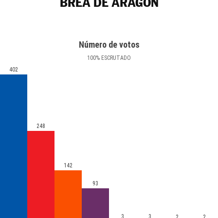
BREA DE ARAGÓN
Número de votos
100
%
ESCRUTADO
402
248
142
93
3
3
2
2