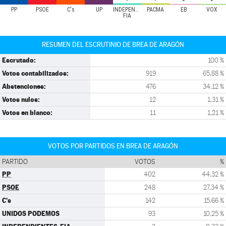
PP
PSOE
C's
UP
INDEPENDIENTES-
PACMA
EB
VOX
FIA
RESUMEN DEL ESCRUTINIO DE BREA DE ARAGÓN
Escrutado:
100 %
Votos contabilizados:
919
65,88 %
Abstenciones:
476
34,12 %
Votos nulos:
12
1,31 %
Votos en blanco:
11
1,21 %
VOTOS POR PARTIDOS EN BREA DE ARAGÓN
PARTIDO
VOTOS
%
PP
402
44,32 %
PSOE
248
27,34 %
C's
142
15,66 %
UNIDOS PODEMOS
93
10,25 %