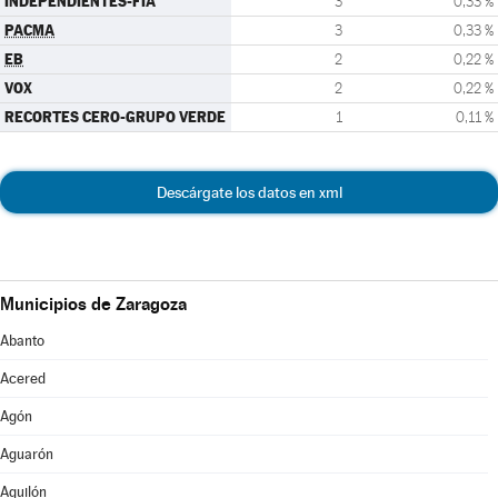
INDEPENDIENTES-FIA
3
0,33 %
PACMA
3
0,33 %
EB
2
0,22 %
VOX
2
0,22 %
RECORTES CERO-GRUPO VERDE
1
0,11 %
Descárgate los datos en xml
Municipios de Zaragoza
Abanto
Acered
Agón
Aguarón
Aguilón