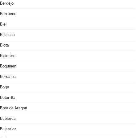
Berdejo
Berrueco
Biel
Bijuesca
Biota
Bisimbre
Boquiñeni
Bordalba
Borja
Botorrita
Brea de Aragón
Bubierca
Bujaraloz