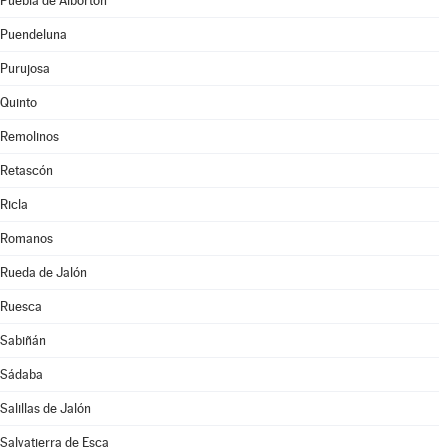
Puebla de Albortón
Puendeluna
Purujosa
Quinto
Remolinos
Retascón
Ricla
Romanos
Rueda de Jalón
Ruesca
Sabiñán
Sádaba
Salillas de Jalón
Salvatierra de Esca