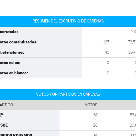
RESUMEN DEL ESCRUTINIO DE CARENAS
scrutado:
10
otos contabilizados:
125
73,5
bstenciones:
45
26,4
otos nulos:
0
otos en blanco:
0
VOTOS POR PARTIDOS EN CARENAS
ARTIDO
VOTOS
PP
67
53,
PSOE
26
20,
UNIDOS PODEMOS
14
11,