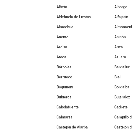
Albeta
Alborge
Aldehuela de Liestos
Alfajarín
Almochuel
Almonacid
Anento
Aniñón
Ardisa
Ariza
Ateca
Azuara
Bárboles
Bardallur
Berrueco
Biel
Boquiñeni
Bordalba
Bubierca
Bujaraloz
Cabolafuente
Cadrete
Calmarza
Campillo 
Castejón de Alarba
Castejón d