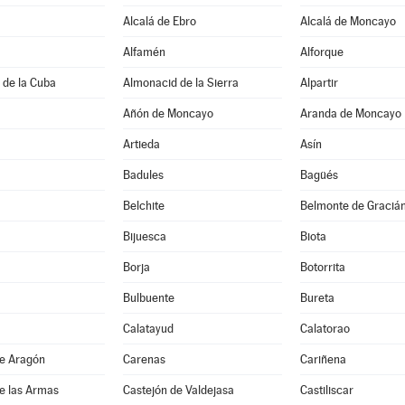
Alcalá de Ebro
Alcalá de Moncayo
Alfamén
Alforque
 de la Cuba
Almonacid de la Sierra
Alpartir
Añón de Moncayo
Aranda de Moncayo
Artieda
Asín
Badules
Bagüés
Belchite
Belmonte de Graciá
Bijuesca
Biota
Borja
Botorrita
Bulbuente
Bureta
Calatayud
Calatorao
de Aragón
Carenas
Cariñena
e las Armas
Castejón de Valdejasa
Castiliscar