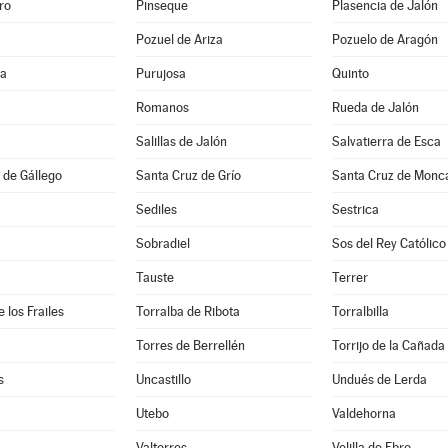
ro
Pinseque
Plasencia de Jalón
Pozuel de Ariza
Pozuelo de Aragón
na
Purujosa
Quinto
Romanos
Rueda de Jalón
Salillas de Jalón
Salvatierra de Esca
 de Gállego
Santa Cruz de Grío
Santa Cruz de Monc
Sediles
Sestrica
Sobradiel
Sos del Rey Católico
Tauste
Terrer
 los Frailes
Torralba de Ribota
Torralbilla
Torres de Berrellén
Torrijo de la Cañada
s
Uncastillo
Undués de Lerda
Utebo
Valdehorna
Valtorres
Velilla de Ebro