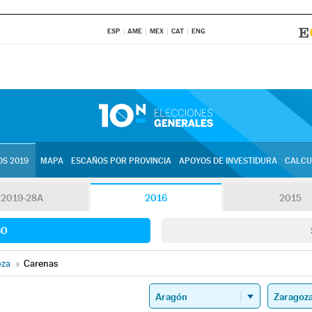
ESP
AME
MEX
CAT
ENG
S 2019
MAPA
ESCAÑOS POR PROVINCIA
APOYOS DE INVESTIDURA
CALCU
2019-28A
2016
2015
SO
oza
»
Carenas