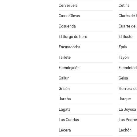
Cerveruela
Cetina
Cinco Olivas
Clarés de 
Cosuenda
Cuarte de
El Burgo de Ebro
El Buste
Encinacorba
Épila
Farlete
Fayón
Fuendejalón
Fuendetod
Gallur
Gelsa
Grisén
Herrera de
Jaraba
Jarque
Lagata
La Joyosa
Las Cuerlas
Las Pedro
Lécera
Lechón