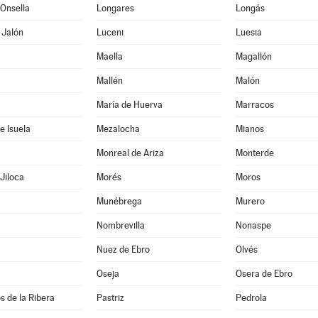
Onsella
Longares
Longás
 Jalón
Luceni
Luesia
Maella
Magallón
Mallén
Malón
María de Huerva
Marracos
e Isuela
Mezalocha
Mianos
Monreal de Ariza
Monterde
Jiloca
Morés
Moros
Munébrega
Murero
Nombrevilla
Nonaspe
Nuez de Ebro
Olvés
Oseja
Osera de Ebro
s de la Ribera
Pastriz
Pedrola