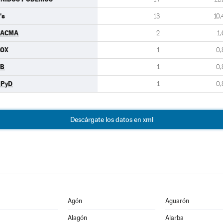
's
13
10,
PACMA
2
1,
VOX
1
0,
EB
1
0,
UPyD
1
0,
Descárgate los datos en xml
Agón
Aguarón
Alagón
Alarba