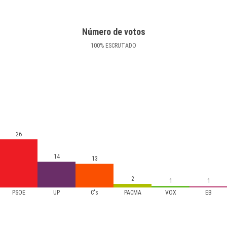
Número de votos
100
%
ESCRUTADO
26
14
13
2
1
1
PSOE
UP
C's
PACMA
VOX
EB