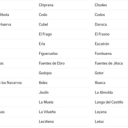
Chiprana
Chodes
Ribota
Codo
Codos
 Huerva
Cubel
Daroca
El Frago
El Frasno
Erla
Escatrón
Figueruelas
Fombuena
os
Fuentes de Ebro
Fuentes de Jiloca
Godojos
Gotor
 los Navarros
Ibdes
Illueca
Jaulín
La Almolda
La Muela
Langa del Castillo
sas
La Vilueña
Layana
Leciñena
Letux