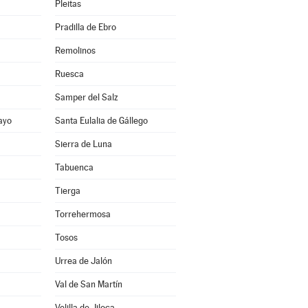
Pleitas
Pradilla de Ebro
Remolinos
Ruesca
Samper del Salz
ayo
Santa Eulalia de Gállego
Sierra de Luna
Tabuenca
Tierga
Torrehermosa
Tosos
Urrea de Jalón
Val de San Martín
Velilla de Jiloca