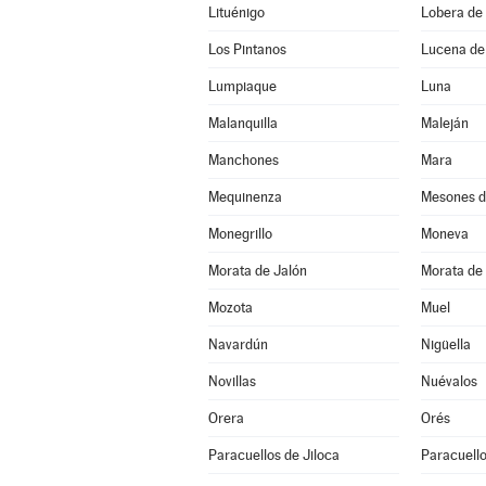
Lituénigo
Lobera de 
Los Pintanos
Lucena de
Lumpiaque
Luna
Malanquilla
Maleján
Manchones
Mara
Mequinenza
Mesones d
Monegrillo
Moneva
Morata de Jalón
Morata de 
Mozota
Muel
Navardún
Nigüella
Novillas
Nuévalos
Orera
Orés
Paracuellos de Jiloca
Paracuello