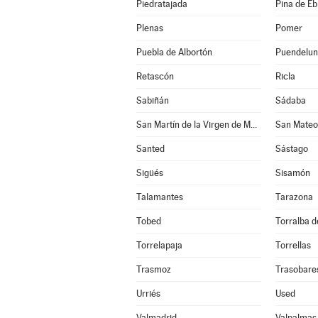
Piedratajada
Pina de Eb
Plenas
Pomer
Puebla de Albortón
Puendelu
Retascón
Ricla
Sabiñán
Sádaba
San Martín de la Virgen de Moncayo
San Mateo
Santed
Sástago
Sigüés
Sisamón
Talamantes
Tarazona
Tobed
Torralba de
Torrelapaja
Torrellas
Trasmoz
Trasobare
Urriés
Used
Valmadrid
Valpalmas