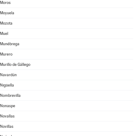
Moros
Moyuela
Mozota
Muel
Munébrega
Murero
Murillo de Gállego
Navardún
Nigüella
Nombrevilla
Nonaspe
Novallas
Novillas