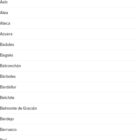
Asín
Atea
Ateca
Azuara
Badules
Bagüés
Balconchán
Bárboles
Bardallur
Belchite
Belmonte de Gracián
Berdejo
Berrueco