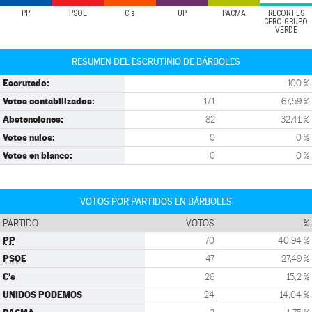
PP
PSOE
C's
UP
PACMA
RECORTES
CERO-GRUPO
VERDE
RESUMEN DEL ESCRUTINIO DE BÁRBOLES
Escrutado:
100 %
Votos contabilizados:
171
67,59 %
Abstenciones:
82
32,41 %
Votos nulos:
0
0 %
Votos en blanco:
0
0 %
VOTOS POR PARTIDOS EN BÁRBOLES
PARTIDO
VOTOS
%
PP
70
40,94 %
PSOE
47
27,49 %
C's
26
15,2 %
UNIDOS PODEMOS
24
14,04 %