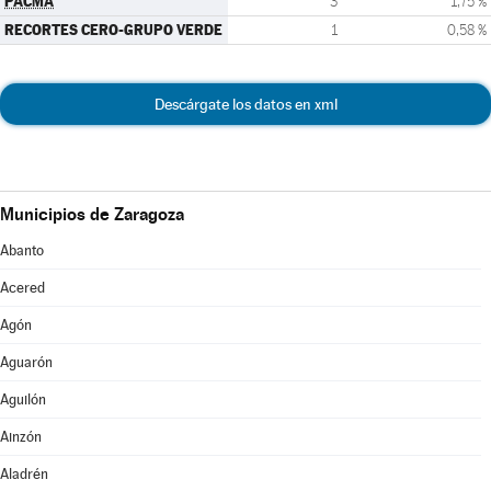
PACMA
3
1,75 %
RECORTES CERO-GRUPO VERDE
1
0,58 %
Descárgate los datos en xml
Municipios de Zaragoza
Abanto
Acered
Agón
Aguarón
Aguilón
Ainzón
Aladrén