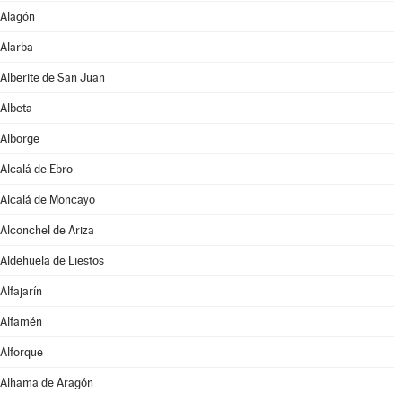
Alagón
Alarba
Alberite de San Juan
Albeta
Alborge
Alcalá de Ebro
Alcalá de Moncayo
Alconchel de Ariza
Aldehuela de Liestos
Alfajarín
Alfamén
Alforque
Alhama de Aragón