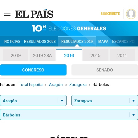
SUSCRÍBETE
10N | Eleccion
NOTICIAS
RESULTADOS 2023
RESULTADOS 2019
MAPA
ESCAÑOS POR 
2019
2019-28A
2016
2015
2011
CONGRESO
SENADO
Estás en:
Total España
»
Aragón
»
Zaragoza
»
Bárboles