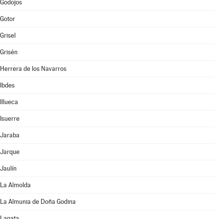
Godojos
Gotor
Grisel
Grisén
Herrera de los Navarros
Ibdes
Illueca
Isuerre
Jaraba
Jarque
Jaulín
La Almolda
La Almunia de Doña Godina
Lagata