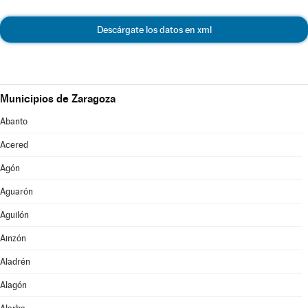
Descárgate los datos en xml
Municipios de Zaragoza
Abanto
Acered
Agón
Aguarón
Aguilón
Ainzón
Aladrén
Alagón