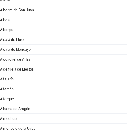
Alarba
Alberite de San Juan
Albeta
Alborge
Alcalá de Ebro
Alcalá de Moncayo
Alconchel de Ariza
Aldehuela de Liestos
Alfajarín
Alfamén
Alforque
Alhama de Aragón
Almochuel
Almonacid de la Cuba