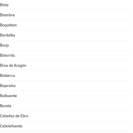
Biota
Bisimbre
Boquiñeni
Bordalba
Borja
Botorrita
Brea de Aragón
Bubierca
Bujaraloz
Bulbuente
Bureta
Cabañas de Ebro
Cabolafuente