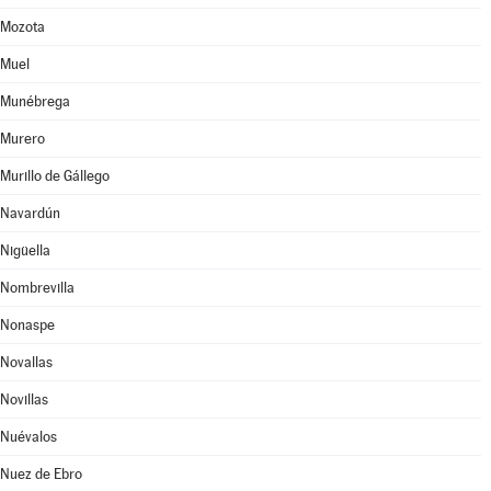
Mozota
Muel
Munébrega
Murero
Murillo de Gállego
Navardún
Nigüella
Nombrevilla
Nonaspe
Novallas
Novillas
Nuévalos
Nuez de Ebro