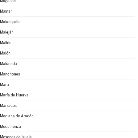
Magallón
Mainar
Malanquilla
Maleján
Mallén
Malón
Maluenda
Manchones
Mara
María de Huerva
Marracos
Mediana de Aragón
Mequinenza
Mesones de Isuela