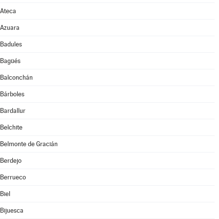
Ateca
Azuara
Badules
Bagüés
Balconchán
Bárboles
Bardallur
Belchite
Belmonte de Gracián
Berdejo
Berrueco
Biel
Bijuesca