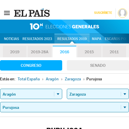
SUSCRÍBETE
10N | Eleccion
NOTICIAS
RESULTADOS 2023
RESULTADOS 2019
MAPA
ESCAÑOS POR 
2019
2019-28A
2016
2015
2011
CONGRESO
SENADO
Estás en:
Total España
»
Aragón
»
Zaragoza
»
Purujosa