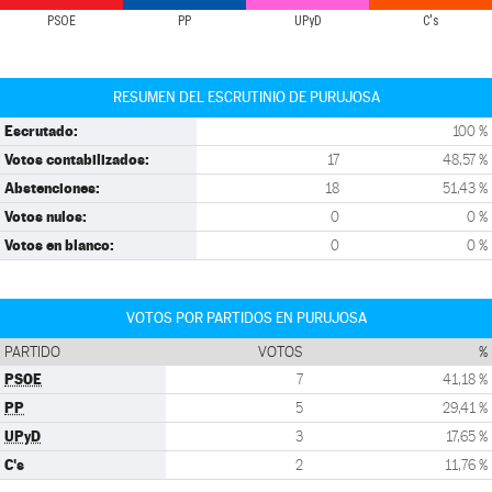
PSOE
PP
UPyD
C's
RESUMEN DEL ESCRUTINIO DE PURUJOSA
Escrutado:
100 %
Votos contabilizados:
17
48,57 %
Abstenciones:
18
51,43 %
Votos nulos:
0
0 %
Votos en blanco:
0
0 %
VOTOS POR PARTIDOS EN PURUJOSA
PARTIDO
VOTOS
%
PSOE
7
41,18 %
PP
5
29,41 %
UPyD
3
17,65 %
C's
2
11,76 %