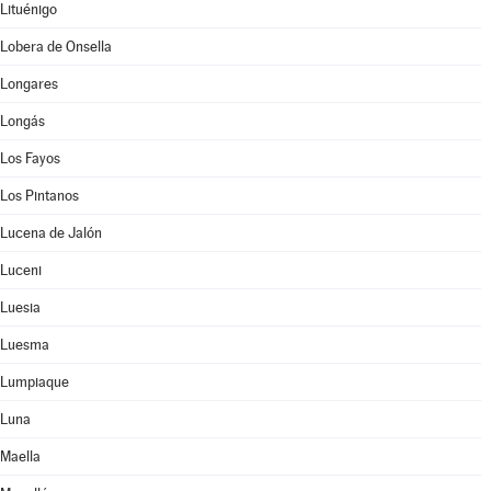
Lituénigo
Lobera de Onsella
Longares
Longás
Los Fayos
Los Pintanos
Lucena de Jalón
Luceni
Luesia
Luesma
Lumpiaque
Luna
Maella