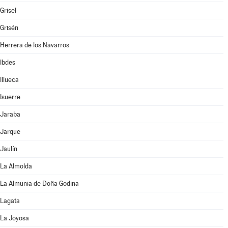
Grisel
Grisén
Herrera de los Navarros
Ibdes
Illueca
Isuerre
Jaraba
Jarque
Jaulín
La Almolda
La Almunia de Doña Godina
Lagata
La Joyosa