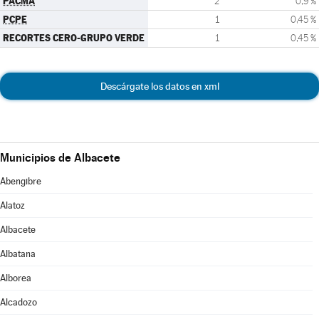
PACMA
2
0,9 %
PCPE
1
0,45 %
RECORTES CERO-GRUPO VERDE
1
0,45 %
Descárgate los datos en xml
Municipios de Albacete
Abengibre
Alatoz
Albacete
Albatana
Alborea
Alcadozo