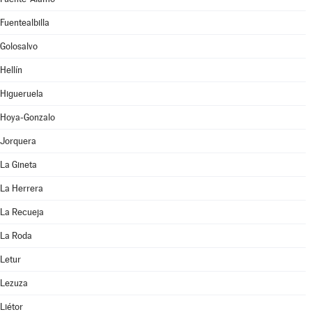
Fuentealbilla
Golosalvo
Hellín
Higueruela
Hoya-Gonzalo
Jorquera
La Gineta
La Herrera
La Recueja
La Roda
Letur
Lezuza
Liétor