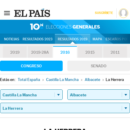
SUSCRÍBETE
10N | Eleccion
NOTICIAS
RESULTADOS 2023
RESULTADOS 2019
MAPA
ESCAÑOS POR 
2019
2019-28A
2016
2015
2011
CONGRESO
SENADO
Estás en:
Total España
»
Castilla La Mancha
»
Albacete
»
La Herrera