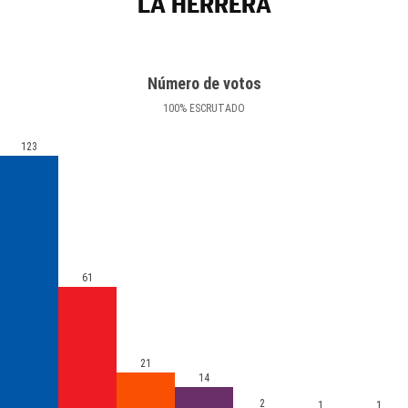
LA HERRERA
Número de votos
100
%
ESCRUTADO
123
61
21
14
2
1
1