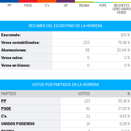
PP
PSOE
C's
UP
PACMA
PCPE
RECORTES
CERO-GRUPO
VERDE
RESUMEN DEL ESCRUTINIO DE LA HERRERA
Escrutado:
100 %
Votos contabilizados:
223
79,36 %
Abstenciones:
58
20,64 %
Votos nulos:
0
0 %
Votos en blanco:
0
0 %
VOTOS POR PARTIDOS EN LA HERRERA
PARTIDO
VOTOS
%
PP
123
55,16 %
PSOE
61
27,35 %
C's
21
9,42 %
UNIDOS PODEMOS
14
6,28 %