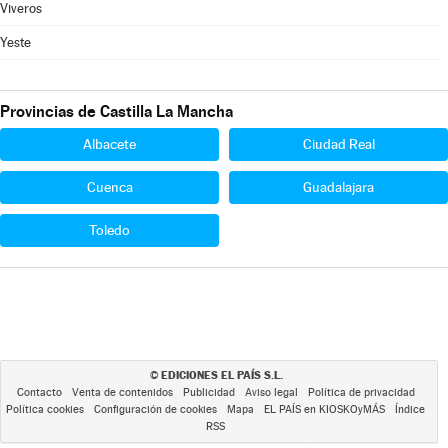
Viveros
Yeste
Provincias de Castilla La Mancha
Albacete
Ciudad Real
Cuenca
Guadalajara
Toledo
EDICIONES EL PAÍS S.L.
©
Contacto
Venta de contenidos
Publicidad
Aviso legal
Política de privacidad
Política cookies
Configuración de cookies
Mapa
EL PAÍS en KIOSKOyMÁS
Índice
RSS