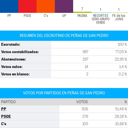
7
1
1
PP
PSOE
C's
UP
PACMA
RECORTES
FE de las
CERO-GRUPO
JONS
VERDE
RESUMEN DEL ESCRUTINIO DE PEÑAS DE SAN PEDRO
Escrutado:
100 %
Votos contabilizados:
997
77,05 %
Abstenciones:
297
22,95 %
Votos nulos:
14
1,4 %
Votos en blanco:
2
0,2 %
VOTOS POR PARTIDOS EN PEÑAS DE SAN PEDRO
PARTIDO
VOTOS
%
PP
506
51,48 %
PSOE
278
28,28 %
C's
105
10,68 %