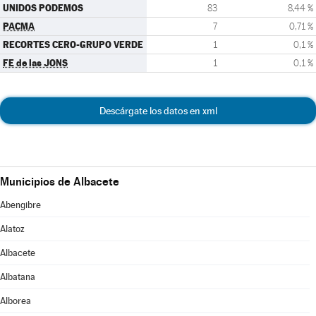
UNIDOS PODEMOS
83
8,44 %
PACMA
7
0,71 %
RECORTES CERO-GRUPO VERDE
1
0,1 %
FE de las JONS
1
0,1 %
Descárgate los datos en xml
Municipios de Albacete
Abengibre
Alatoz
Albacete
Albatana
Alborea