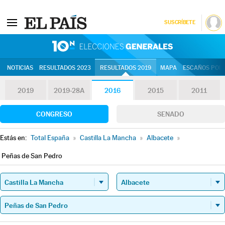
SUSCRÍBETE
10N | Eleccion
NOTICIAS
RESULTADOS 2023
RESULTADOS 2019
MAPA
ESCAÑOS POR 
2019
2019-28A
2016
2015
2011
CONGRESO
SENADO
Estás en:
Total España
»
Castilla La Mancha
»
Albacete
»
Peñas de San Pedro