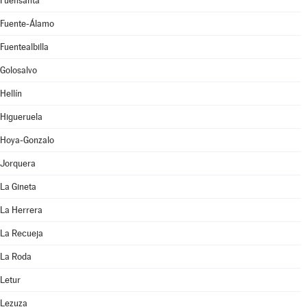
Fuensanta
Fuente-Álamo
Fuentealbilla
Golosalvo
Hellín
Higueruela
Hoya-Gonzalo
Jorquera
La Gineta
La Herrera
La Recueja
La Roda
Letur
Lezuza