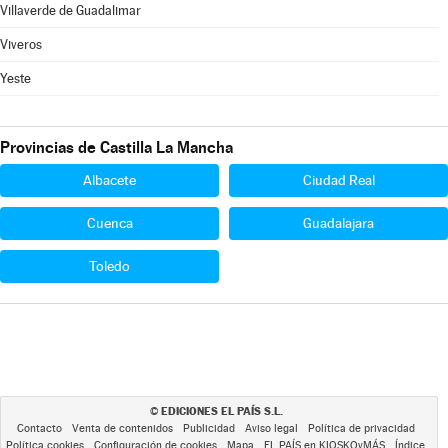
Villaverde de Guadalimar
Viveros
Yeste
Provincias de Castilla La Mancha
Albacete
Ciudad Real
Cuenca
Guadalajara
Toledo
EDICIONES EL PAÍS S.L.
©
Contacto
Venta de contenidos
Publicidad
Aviso legal
Política de privacidad
Política cookies
Configuración de cookies
Mapa
EL PAÍS en KIOSKOyMÁS
Índice