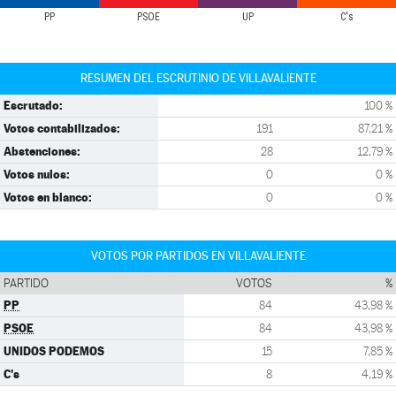
PP
PSOE
UP
C's
RESUMEN DEL ESCRUTINIO DE VILLAVALIENTE
Escrutado:
100 %
Votos contabilizados:
191
87,21 %
Abstenciones:
28
12,79 %
Votos nulos:
0
0 %
Votos en blanco:
0
0 %
VOTOS POR PARTIDOS EN VILLAVALIENTE
PARTIDO
VOTOS
%
PP
84
43,98 %
PSOE
84
43,98 %
UNIDOS PODEMOS
15
7,85 %
C's
8
4,19 %