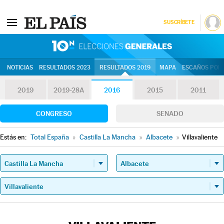
SUSCRÍBETE
10N | Eleccion
NOTICIAS
RESULTADOS 2023
RESULTADOS 2019
MAPA
ESCAÑOS POR 
2019
2019-28A
2016
2015
2011
CONGRESO
SENADO
Estás en:
Total España
»
Castilla La Mancha
»
Albacete
»
Villavaliente