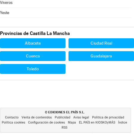
Viveros
Yeste
Provincias de Castilla La Mancha
Albacete
Ciudad Real
Cuenca
Guadalajara
Toledo
EDICIONES EL PAÍS S.L.
©
Contacto
Venta de contenidos
Publicidad
Aviso legal
Política de privacidad
Política cookies
Configuración de cookies
Mapa
EL PAÍS en KIOSKOyMÁS
Índice
RSS