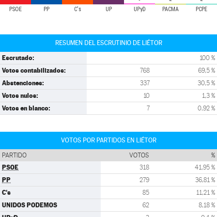
PSOE
PP
C's
UP
UPyD
PACMA
PCPE
RESUMEN DEL ESCRUTINIO DE LIÉTOR
Escrutado:
100 %
Votos contabilizados:
768
69,5 %
Abstenciones:
337
30,5 %
Votos nulos:
10
1,3 %
Votos en blanco:
7
0,92 %
VOTOS POR PARTIDOS EN LIÉTOR
PARTIDO
VOTOS
%
PSOE
318
41,95 %
PP
279
36,81 %
C's
85
11,21 %
UNIDOS PODEMOS
62
8,18 %