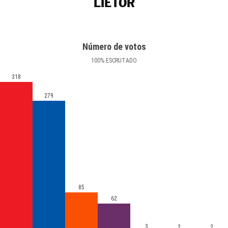
LIÉTOR
Número de votos
100
%
ESCRUTADO
318
279
85
62
3
2
2