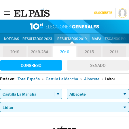
SUSCRÍBETE
10N | Eleccion
NOTICIAS
RESULTADOS 2023
RESULTADOS 2019
MAPA
ESCAÑOS POR 
2019
2019-28A
2016
2015
2011
CONGRESO
SENADO
Estás en:
Total España
»
Castilla La Mancha
»
Albacete
»
Liétor