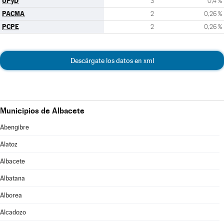
UPyD
3
0,4 %
PACMA
2
0,26 %
PCPE
2
0,26 %
Descárgate los datos en xml
Municipios de Albacete
Abengibre
Alatoz
Albacete
Albatana
Alborea
Alcadozo