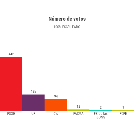
Número de votos
100
%
ESCRUTADO
442
135
94
12
2
1
PSOE
UP
C's
PACMA
FE de las
PCPE
JONS