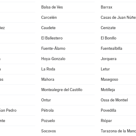
Balsa de Ves
Barrax
Carcelén
Casas de Juan Núñe
ñez
Caudete
Cenizate
El Ballestero
El Bonillo
Fuente-Álamo
Fuentealbilla
a
Hoya-Gonzalo
Jorquera
a
La Roda
Letur
as
Mahora
Masegoso
Montealegre del Castillo
Motilleja
Ontur
Ossa de Montiel
San Pedro
Pétrola
Povedilla
nte
Pozuelo
Riópar
Socovos
Tarazona de la Man