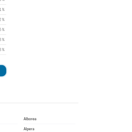
1 %
2 %
5 %
8 %
8 %
Alborea
Alpera