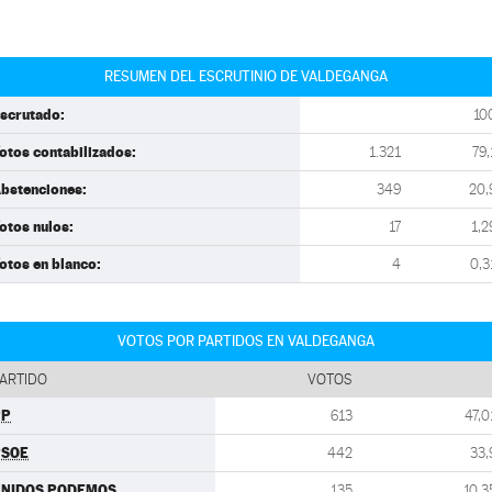
RESUMEN DEL ESCRUTINIO DE VALDEGANGA
scrutado:
10
otos contabilizados:
1.321
79,
bstenciones:
349
20,
otos nulos:
17
1,2
otos en blanco:
4
0,3
VOTOS POR PARTIDOS EN VALDEGANGA
ARTIDO
VOTOS
PP
613
47,0
PSOE
442
33,
UNIDOS PODEMOS
135
10,3