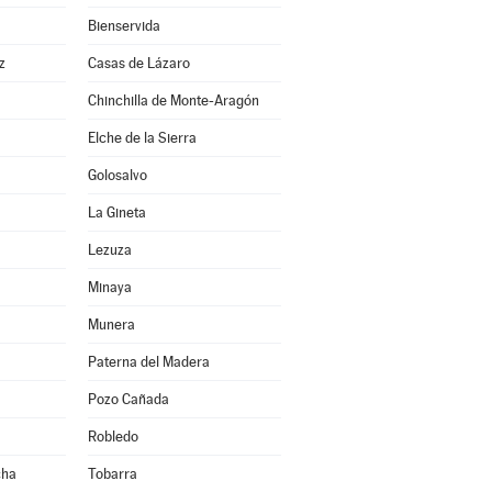
Bienservida
z
Casas de Lázaro
Chinchilla de Monte-Aragón
Elche de la Sierra
Golosalvo
La Gineta
Lezuza
Minaya
Munera
Paterna del Madera
Pozo Cañada
Robledo
cha
Tobarra