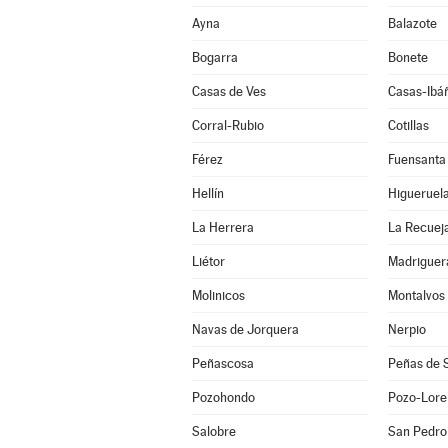
Ayna
Balazote
Bogarra
Bonete
Casas de Ves
Casas-Ibá
Corral-Rubio
Cotillas
Férez
Fuensanta
Hellín
Higueruel
La Herrera
La Recuej
Liétor
Madriguer
Molinicos
Montalvos
Navas de Jorquera
Nerpio
Peñascosa
Peñas de 
Pozohondo
Pozo-Lore
Salobre
San Pedro