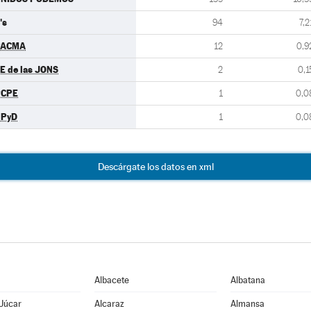
's
94
7,2
PACMA
12
0,9
E de las JONS
2
0,1
PCPE
1
0,0
UPyD
1
0,0
Descárgate los datos en xml
Albacete
Albatana
 Júcar
Alcaraz
Almansa