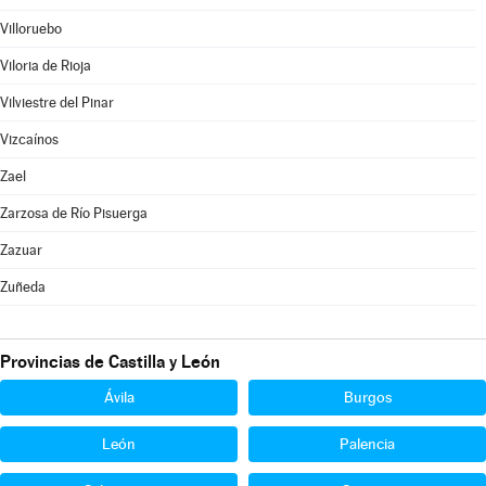
Villoruebo
Viloria de Rioja
Vilviestre del Pinar
Vizcaínos
Zael
Zarzosa de Río Pisuerga
Zazuar
Zuñeda
Provincias de Castilla y León
Ávila
Burgos
León
Palencia