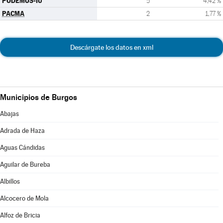
PODEMOS-IU
5
4,42 %
PACMA
2
1,77 %
Descárgate los datos en xml
Municipios de Burgos
Abajas
Adrada de Haza
Aguas Cándidas
Aguilar de Bureba
Albillos
Alcocero de Mola
Alfoz de Bricia