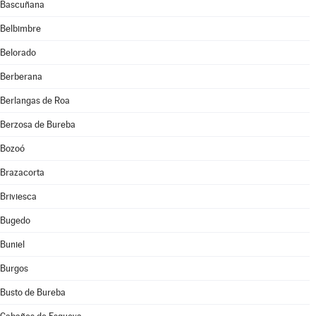
Bascuñana
Belbimbre
Belorado
Berberana
Berlangas de Roa
Berzosa de Bureba
Bozoó
Brazacorta
Briviesca
Bugedo
Buniel
Burgos
Busto de Bureba