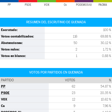
PP
PSOE
VOX
Cs
PODEMOS-IU
PACMA
RESUMEN DEL ESCRUTINIO DE QUEMADA
Escrutado:
100 %
Votos contabilizados:
116
69,88 %
Abstenciones:
50
30,12 %
Votos nulos:
2
1,72 %
Votos en blanco:
1
0,88 %
VOTOS POR PARTIDOS EN QUEMADA
PARTIDO
VOTOS
%
PP
62
54,87 %
PSOE
23
20,35 %
VOX
12
10,62 %
Cs
9
7,96 %