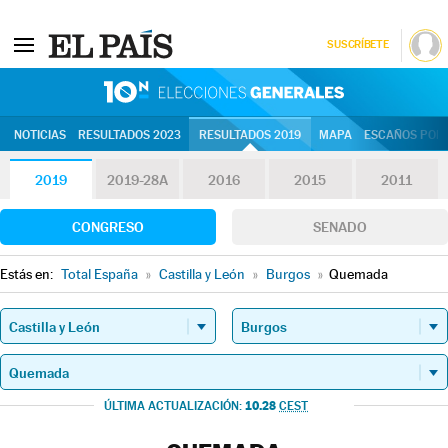
SUSCRÍBETE
10N | Eleccion
NOTICIAS
RESULTADOS 2023
RESULTADOS 2019
MAPA
ESCAÑOS POR 
2019
2019-28A
2016
2015
2011
CONGRESO
SENADO
Estás en:
Total España
»
Castilla y León
»
Burgos
»
Quemada
10.28
ÚLTIMA ACTUALIZACIÓN:
CEST