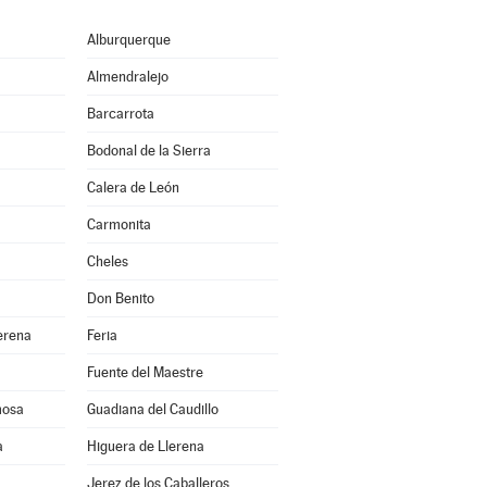
Alburquerque
Almendralejo
Barcarrota
Bodonal de la Sierra
Calera de León
Carmonita
Cheles
Don Benito
erena
Feria
Fuente del Maestre
mosa
Guadiana del Caudillo
a
Higuera de Llerena
Jerez de los Caballeros