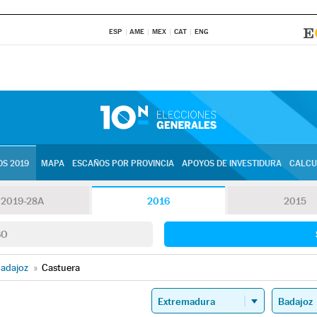
ESP
AME
MEX
CAT
ENG
S 2019
MAPA
ESCAÑOS POR PROVINCIA
APOYOS DE INVESTIDURA
CALCU
2019-28A
2016
2015
SO
adajoz
»
Castuera