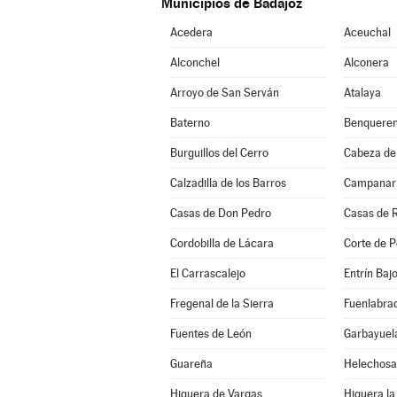
Municipios de Badajoz
Acedera
Aceuchal
Alconchel
Alconera
Arroyo de San Serván
Atalaya
Baterno
Benqueren
Burguillos del Cerro
Cabeza de
Calzadilla de los Barros
Campanar
Casas de Don Pedro
Casas de 
Cordobilla de Lácara
Corte de P
El Carrascalejo
Entrín Baj
Fregenal de la Sierra
Fuenlabrad
Fuentes de León
Garbayuel
Guareña
Helechosa
Higuera de Vargas
Higuera la