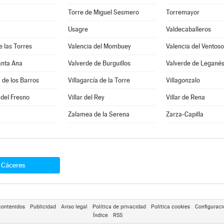
Torre de Miguel Sesmero
Torremayor
Usagre
Valdecaballeros
e las Torres
Valencia del Mombuey
Valencia del Ventoso
anta Ana
Valverde de Burguillos
Valverde de Legané
a de los Barros
Villagarcía de la Torre
Villagonzalo
 del Fresno
Villar del Rey
Villar de Rena
Zalamea de la Serena
Zarza-Capilla
Cáceres
contenidos
Publicidad
Aviso legal
Política de privacidad
Política cookies
Configuraci
Índice
RSS