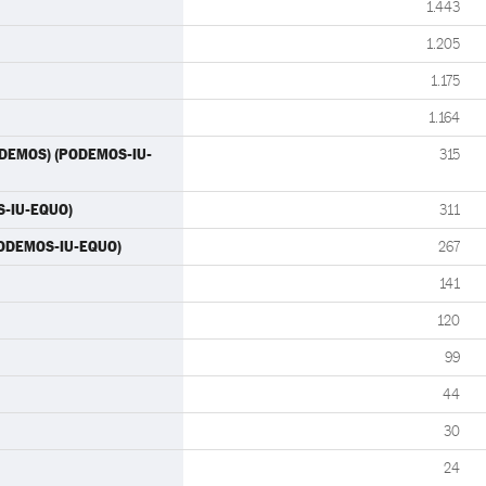
1.443
1.205
1.175
1.164
(PODEMOS) (PODEMOS-IU-
315
S-IU-EQUO)
311
PODEMOS-IU-EQUO)
267
141
120
99
44
30
24