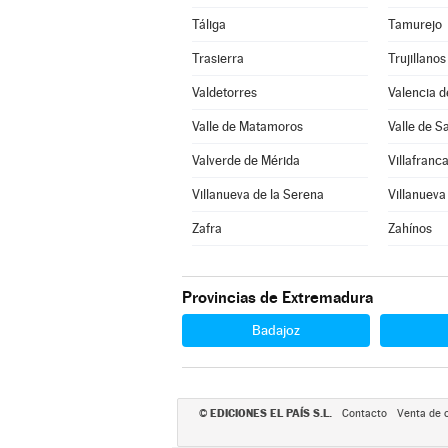
Táliga
Tamurejo
Trasierra
Trujillanos
Valdetorres
Valencia d
Valle de Matamoros
Valle de S
Valverde de Mérida
Villafranc
Villanueva de la Serena
Villanueva
Zafra
Zahínos
Provincias de Extremadura
Badajoz
EDICIONES EL PAÍS S.L.
©
Contacto
Venta de 