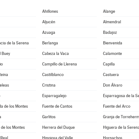
Ahillones
Alange
Aljucén
Almendral
Azuaga
Badajoz
cia de la Serena
Berlanga
Bienvenida
l Buey
Cabeza la Vaca
Calamonte
io
Campillo de Llerena
Capilla
Reina
Castilblanco
Castuera
eleas
Cristina
Don Álvaro
o
Esparragalejo
Esparragosa de la S
a de los Montes
Fuente de Cantos
Fuente del Arco
a
Garlitos
Granja de Torreher
 de los Montes
Herrera del Duque
Higuera de la Seren
 Real
Hinojosa del Valle
Hornachos