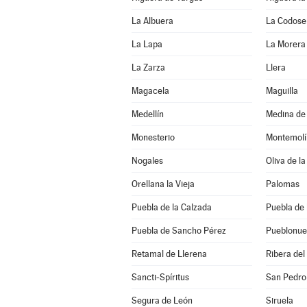
La Albuera
La Codose
La Lapa
La Morera
La Zarza
Llera
Magacela
Maguilla
Medellín
Medina de 
Monesterio
Montemolí
Nogales
Oliva de la
Orellana la Vieja
Palomas
Puebla de la Calzada
Puebla de 
Puebla de Sancho Pérez
Pueblonue
Retamal de Llerena
Ribera del
Sancti-Spíritus
San Pedro
Segura de León
Siruela