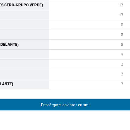
RTES CERO-GRUPO VERDE)
13
13
8
8
 ADELANTE)
8
4
3
3
ELANTE)
3
Descárgate los datos en xml