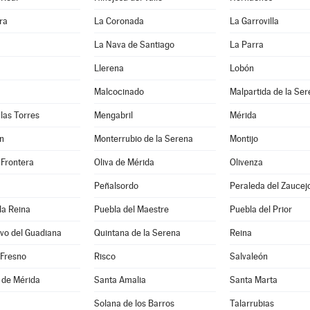
ra
La Coronada
La Garrovilla
La Nava de Santiago
La Parra
Llerena
Lobón
Malcocinado
Malpartida de la Se
las Torres
Mengabril
Mérida
n
Monterrubio de la Serena
Montijo
 Frontera
Oliva de Mérida
Olivenza
Peñalsordo
Peraleda del Zaucej
la Reina
Puebla del Maestre
Puebla del Prior
vo del Guadiana
Quintana de la Serena
Reina
 Fresno
Risco
Salvaleón
 de Mérida
Santa Amalia
Santa Marta
Solana de los Barros
Talarrubias