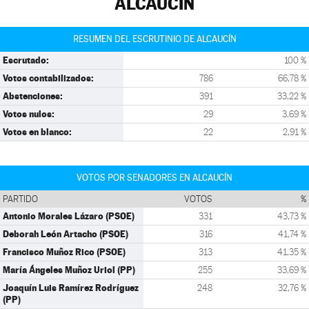
ALCAUCÍN
RESUMEN DEL ESCRUTINIO DE ALCAUCÍN
Escrutado:
100 %
Votos contabilizados:
786
66,78 %
Abstenciones:
391
33,22 %
Votos nulos:
29
3,69 %
Votos en blanco:
22
2,91 %
VOTOS POR SENADORES EN ALCAUCÍN
PARTIDO
VOTOS
%
Antonio Morales Lázaro (PSOE)
331
43,73 %
Deborah León Artacho (PSOE)
316
41,74 %
Francisco Muñoz Rico (PSOE)
313
41,35 %
María Ángeles Muñoz Uriol (PP)
255
33,69 %
Joaquín Luis Ramírez Rodríguez
248
32,76 %
(PP)