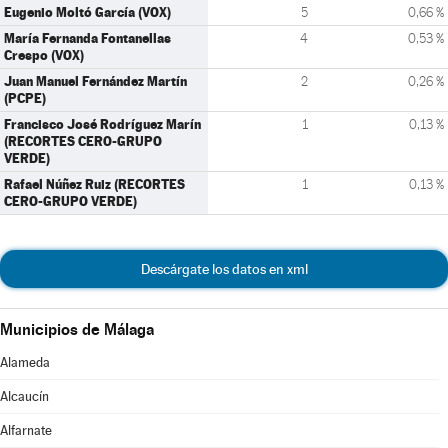
Eugenio Moltó García (VOX)
5
0,66 %
María Fernanda Fontanellas
4
0,53 %
Crespo (VOX)
Juan Manuel Fernández Martín
2
0,26 %
(PCPE)
Francisco José Rodríguez Marín
1
0,13 %
(RECORTES CERO-GRUPO
VERDE)
Rafael Núñez Ruiz (RECORTES
1
0,13 %
CERO-GRUPO VERDE)
Descárgate los datos en xml
Municipios de Málaga
Alameda
Alcaucín
Alfarnate