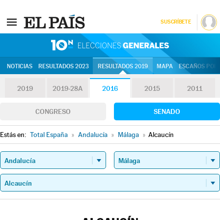
SUSCRÍBETE
10N | Eleccion
NOTICIAS
RESULTADOS 2023
RESULTADOS 2019
MAPA
ESCAÑOS POR 
2019
2019-28A
2016
2015
2011
CONGRESO
SENADO
Estás en:
Total España
»
Andalucía
»
Málaga
»
Alcaucín