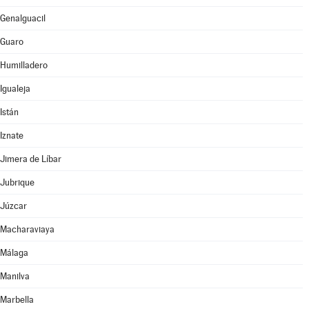
Genalguacil
Guaro
Humilladero
Igualeja
Istán
Iznate
Jimera de Líbar
Jubrique
Júzcar
Macharaviaya
Málaga
Manilva
Marbella