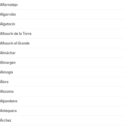
Alfarnatejo
Algarrobo
Algatocín
Alhaurín de la Torre
Alhaurín el Grande
Almáchar
Almargen
Almogía
Álora
Alozaina
Alpandeire
Antequera
Árchez