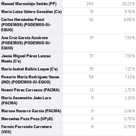
Manuel Marmolejo Setién (PP)
244
32,23 %
María Luisa Valero González (C's)
74
9,78 %
Carlos Hernández Pezzi
61
8,06 %
(PODEMOS) (PODEMOS-IU-
EQUO)
Ana Cruz García Azcárate
57
7,53 %
(PODEMOS) (PODEMOS-IU-
EQUO)
Jesús Miguel Pérez Lanzac
57
7,53 %
Muela (C's)
María Isabel Balbin Luque (C's)
55
7,27 %
Rosario María Rodríguez Vacas
54
7,13 %
(IND) (PODEMOS-IU-EQUO)
Noemí Pérez Carrasco (PACMA)
13
1,72 %
María Ascensión Jaén Lara
9
1,19 %
(PACMA)
Marcos Navarro García (PACMA)
8
1,06 %
Mercedes Poza Poza (UPyD)
6
0,79 %
Fermín Parrondo Carretero
6
0,79 %
(VOX)