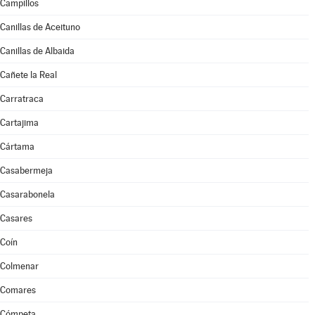
Campillos
Canillas de Aceituno
Canillas de Albaida
Cañete la Real
Carratraca
Cartajima
Cártama
Casabermeja
Casarabonela
Casares
Coín
Colmenar
Comares
Cómpeta