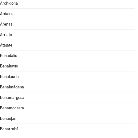
Archidona
Ardales
Arenas
Arriate
Atajate
Benadalid
Benahavís
Benalauría
Benalmádena
Benamargosa
Benamocarra
Benaoján
Benarrabá