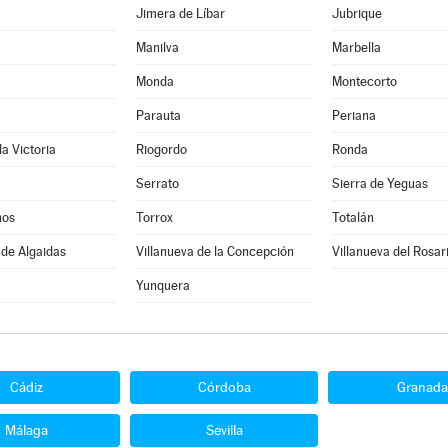
Jimera de Líbar
Jubrique
Manilva
Marbella
Monda
Montecorto
Parauta
Periana
la Victoria
Riogordo
Ronda
Serrato
Sierra de Yeguas
nos
Torrox
Totalán
 de Algaidas
Villanueva de la Concepción
Villanueva del Rosar
Yunquera
Cádiz
Córdoba
Granada
Málaga
Sevilla