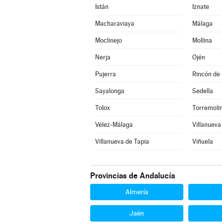
Istán
Iznate
Macharaviaya
Málaga
Moclinejo
Mollina
Nerja
Ojén
Pujerra
Rincón de 
Sayalonga
Sedella
Tolox
Torremoli
Vélez-Málaga
Villanueva
Villanueva de Tapia
Viñuela
Provincias de Andalucía
Almería
Jaén