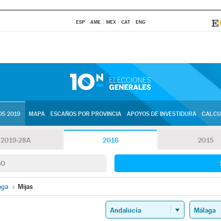
ESP
AME
MEX
CAT
ENG
S 2019
MAPA
ESCAÑOS POR PROVINCIA
APOYOS DE INVESTIDURA
CALCU
2019-28A
2016
2015
SO
aga
»
Mijas