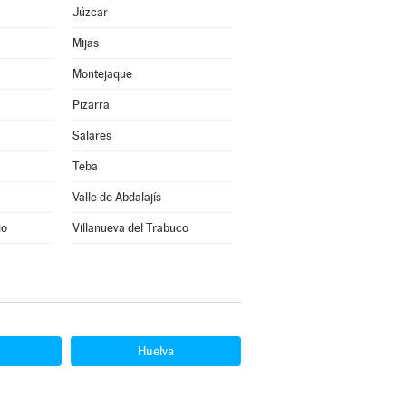
Júzcar
Mijas
Montejaque
Pizarra
Salares
Teba
Valle de Abdalajís
io
Villanueva del Trabuco
Huelva