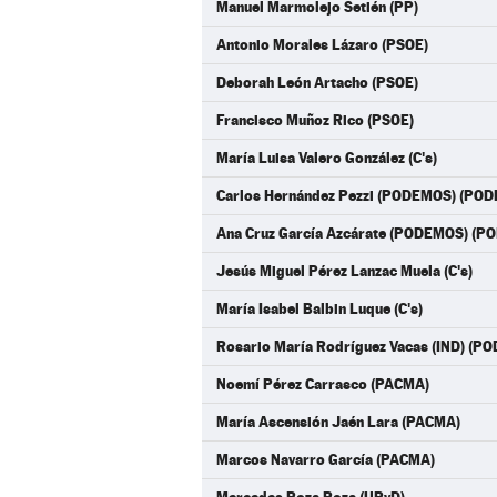
Manuel Marmolejo Setién (PP)
Antonio Morales Lázaro (PSOE)
Deborah León Artacho (PSOE)
Francisco Muñoz Rico (PSOE)
María Luisa Valero González (C's)
Carlos Hernández Pezzi (PODEMOS) (PO
Ana Cruz García Azcárate (PODEMOS) (
Jesús Miguel Pérez Lanzac Muela (C's)
María Isabel Balbin Luque (C's)
Rosario María Rodríguez Vacas (IND) (
Noemí Pérez Carrasco (PACMA)
María Ascensión Jaén Lara (PACMA)
Marcos Navarro García (PACMA)