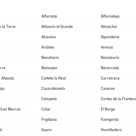
Alfarnate
Alfarnatejo
e la Torre
Alhaurín el Grande
Almáchar
Alozaina
Alpandeire
Ardales
Arenas
Benahavís
Benalauría
rra
Benaoján
Benarrabá
e Albaida
Cañete la Real
Carratraca
eja
Casarabonela
Casares
Cómpeta
Cortes de la Fronter
 San Marcos
Cútar
El Borge
Frigiliana
Fuengirola
l
Guaro
Humilladero