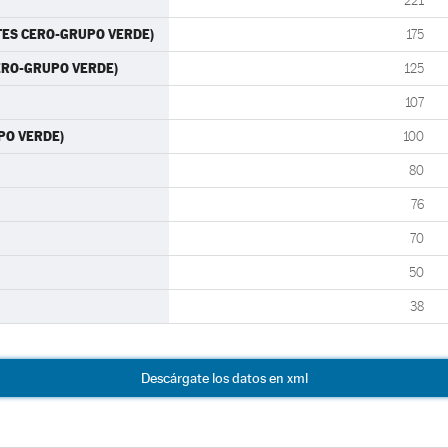
221
RTES CERO-GRUPO VERDE)
175
CERO-GRUPO VERDE)
125
107
UPO VERDE)
100
80
76
70
50
38
Descárgate los datos en xml