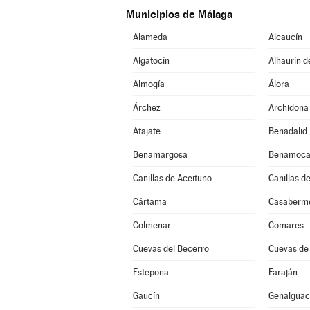
Municipios de Málaga
Alameda
Alcaucín
Algatocín
Alhaurín d
Almogía
Álora
Árchez
Archidona
Atajate
Benadalid
Benamargosa
Benamoca
Canillas de Aceituno
Canillas d
Cártama
Casaberm
Colmenar
Comares
Cuevas del Becerro
Cuevas de
Estepona
Faraján
Gaucín
Genalguaci