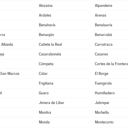
Alozaina
Alpandeire
Ardales
Arenas
Benahavís
Benalauría
rra
Benaoján
Benarrabá
e Albaida
Cañete la Real
Carratraca
eja
Casarabonela
Casares
Cómpeta
Cortes de la Fronter
 San Marcos
Cútar
El Borge
Frigiliana
Fuengirola
l
Guaro
Humilladero
Jimera de Líbar
Jubrique
Manilva
Marbella
Monda
Montecorto