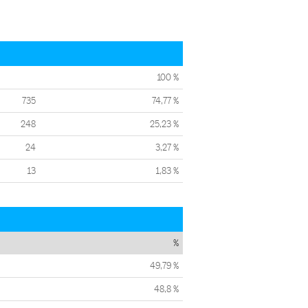
100 %
735
74,77 %
248
25,23 %
24
3,27 %
13
1,83 %
%
49,79 %
48,8 %