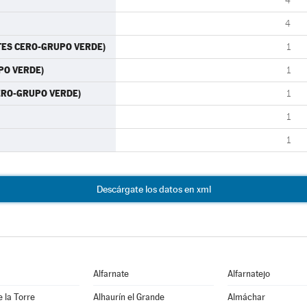
4
4
RTES CERO-GRUPO VERDE)
1
UPO VERDE)
1
CERO-GRUPO VERDE)
1
1
1
Descárgate los datos en xml
Alfarnate
Alfarnatejo
e la Torre
Alhaurín el Grande
Almáchar