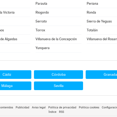
Parauta
Periana
la Victoria
Riogordo
Ronda
Serrato
Sierra de Yeguas
nos
Torrox
Totalán
 de Algaidas
Villanueva de la Concepción
Villanueva del Rosar
Yunquera
Cádiz
Córdoba
Granada
Málaga
Sevilla
contenidos
Publicidad
Aviso legal
Política de privacidad
Política cookies
Configuraci
Índice
RSS