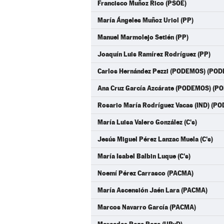
Francisco Muñoz Rico (PSOE)
María Ángeles Muñoz Uriol (PP)
Manuel Marmolejo Setién (PP)
Joaquín Luis Ramírez Rodríguez (PP)
Carlos Hernández Pezzi (PODEMOS) (PO
Ana Cruz García Azcárate (PODEMOS) (
Rosario María Rodríguez Vacas (IND) (
María Luisa Valero González (C's)
Jesús Miguel Pérez Lanzac Muela (C's)
María Isabel Balbin Luque (C's)
Noemí Pérez Carrasco (PACMA)
María Ascensión Jaén Lara (PACMA)
Marcos Navarro García (PACMA)