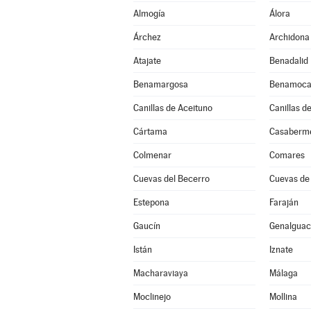
Almogía
Álora
Árchez
Archidona
Atajate
Benadalid
Benamargosa
Benamoca
Canillas de Aceituno
Canillas d
Cártama
Casaberm
Colmenar
Comares
Cuevas del Becerro
Cuevas de
Estepona
Faraján
Gaucín
Genalguaci
Istán
Iznate
Macharaviaya
Málaga
Moclinejo
Mollina