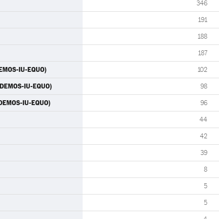
346
191
188
187
DEMOS-IU-EQUO)
102
PODEMOS-IU-EQUO)
98
PODEMOS-IU-EQUO)
96
44
42
39
8
5
5