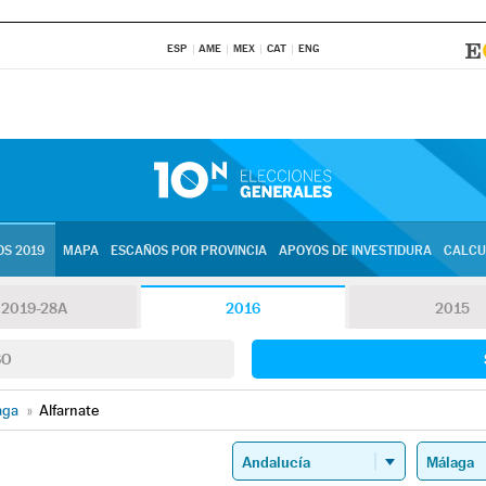
ESP
AME
MEX
CAT
ENG
S 2019
MAPA
ESCAÑOS POR PROVINCIA
APOYOS DE INVESTIDURA
CALCU
2019-28A
2016
2015
SO
aga
»
Alfarnate