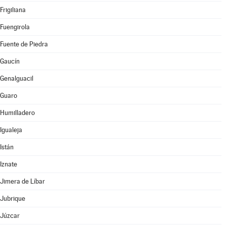
Frigiliana
Fuengirola
Fuente de Piedra
Gaucín
Genalguacil
Guaro
Humilladero
Igualeja
Istán
Iznate
Jimera de Líbar
Jubrique
Júzcar