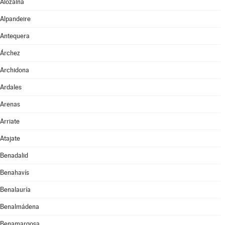
Alozaina
Alpandeire
Antequera
Árchez
Archidona
Ardales
Arenas
Arriate
Atajate
Benadalid
Benahavís
Benalauría
Benalmádena
Benamargosa