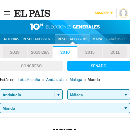
SUSCRÍBETE
10N | Eleccion
NOTICIAS
RESULTADOS 2023
RESULTADOS 2019
MAPA
ESCAÑOS POR 
2019
2019-28A
2016
2015
2011
CONGRESO
SENADO
Estás en:
Total España
»
Andalucía
»
Málaga
»
Monda