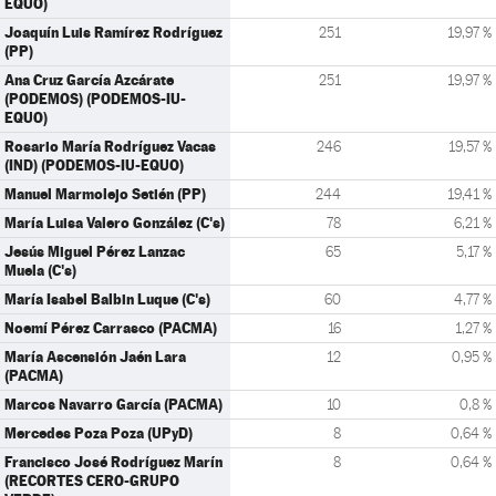
EQUO)
Joaquín Luis Ramírez Rodríguez
251
19,97 %
(PP)
Ana Cruz García Azcárate
251
19,97 %
(PODEMOS) (PODEMOS-IU-
EQUO)
Rosario María Rodríguez Vacas
246
19,57 %
(IND) (PODEMOS-IU-EQUO)
Manuel Marmolejo Setién (PP)
244
19,41 %
María Luisa Valero González (C's)
78
6,21 %
Jesús Miguel Pérez Lanzac
65
5,17 %
Muela (C's)
María Isabel Balbin Luque (C's)
60
4,77 %
Noemí Pérez Carrasco (PACMA)
16
1,27 %
María Ascensión Jaén Lara
12
0,95 %
(PACMA)
Marcos Navarro García (PACMA)
10
0,8 %
Mercedes Poza Poza (UPyD)
8
0,64 %
Francisco José Rodríguez Marín
8
0,64 %
(RECORTES CERO-GRUPO