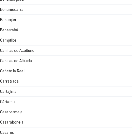
Benamocarra
Benaoján
Benarrabá
Campillos
Canillas de Aceituno
Canillas de Albaida
Cañete la Real
Carratraca
Cartajima
Cártama
Casabermeja
Casarabonela
Casares