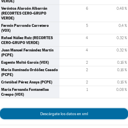
VERDE)
Verónica Alarcón Albarrán
6
0,48 %
(RECORTES CERO-GRUPO
VERDE)
Fermín Parrondo Carretero
5
0,4 %
(VOX)
Rafael Núñez Ruiz (RECORTES
4
0,32 %
CERO-GRUPO VERDE)
Juan Manuel Fernández Martín
4
0,32 %
(PCPE)
Eugenio Moltó García (VOX)
2
0,16 %
María Iluminada Ordóñez Casado
2
0,16 %
(PCPE)
Cristóbal Pérez Anaya (PCPE)
2
0,16 %
María Fernanda Fontanellas
1
0,08 %
Crespo (VOX)
Descárgate los datos en xml