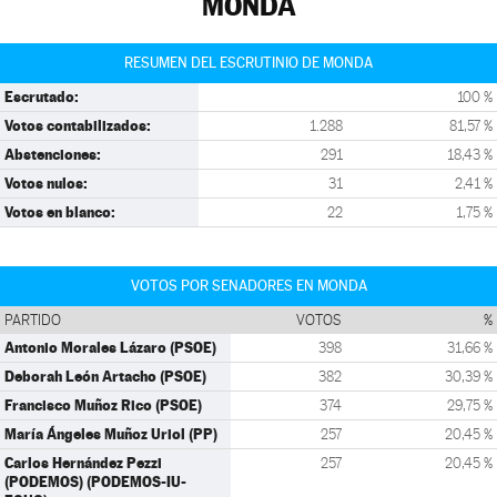
MONDA
RESUMEN DEL ESCRUTINIO DE MONDA
Escrutado:
100 %
Votos contabilizados:
1.288
81,57 %
Abstenciones:
291
18,43 %
Votos nulos:
31
2,41 %
Votos en blanco:
22
1,75 %
VOTOS POR SENADORES EN MONDA
PARTIDO
VOTOS
%
Antonio Morales Lázaro (PSOE)
398
31,66 %
Deborah León Artacho (PSOE)
382
30,39 %
Francisco Muñoz Rico (PSOE)
374
29,75 %
María Ángeles Muñoz Uriol (PP)
257
20,45 %
Carlos Hernández Pezzi
257
20,45 %
(PODEMOS) (PODEMOS-IU-