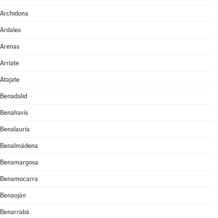
Archidona
Ardales
Arenas
Arriate
Atajate
Benadalid
Benahavís
Benalauría
Benalmádena
Benamargosa
Benamocarra
Benaoján
Benarrabá