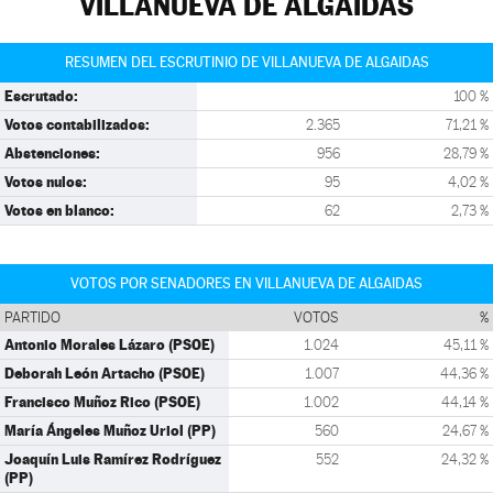
VILLANUEVA DE ALGAIDAS
RESUMEN DEL ESCRUTINIO DE VILLANUEVA DE ALGAIDAS
Escrutado:
100 %
Votos contabilizados:
2.365
71,21 %
Abstenciones:
956
28,79 %
Votos nulos:
95
4,02 %
Votos en blanco:
62
2,73 %
VOTOS POR SENADORES EN VILLANUEVA DE ALGAIDAS
PARTIDO
VOTOS
%
Antonio Morales Lázaro (PSOE)
1.024
45,11 %
Deborah León Artacho (PSOE)
1.007
44,36 %
Francisco Muñoz Rico (PSOE)
1.002
44,14 %
María Ángeles Muñoz Uriol (PP)
560
24,67 %
Joaquín Luis Ramírez Rodríguez
552
24,32 %
(PP)