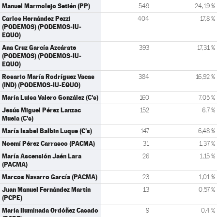
Manuel Marmolejo Setién (PP)
549
24,19 %
Carlos Hernández Pezzi
404
17,8 %
(PODEMOS) (PODEMOS-IU-
EQUO)
Ana Cruz García Azcárate
393
17,31 %
(PODEMOS) (PODEMOS-IU-
EQUO)
Rosario María Rodríguez Vacas
384
16,92 %
(IND) (PODEMOS-IU-EQUO)
María Luisa Valero González (C's)
160
7,05 %
Jesús Miguel Pérez Lanzac
152
6,7 %
Muela (C's)
María Isabel Balbin Luque (C's)
147
6,48 %
Noemí Pérez Carrasco (PACMA)
31
1,37 %
María Ascensión Jaén Lara
26
1,15 %
(PACMA)
Marcos Navarro García (PACMA)
23
1,01 %
Juan Manuel Fernández Martín
13
0,57 %
(PCPE)
María Iluminada Ordóñez Casado
9
0,4 %