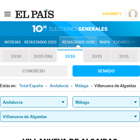
SUSCRÍBETE
10N | Eleccion
NOTICIAS
RESULTADOS 2023
RESULTADOS 2019
MAPA
ESCAÑOS POR 
2019
2019-28A
2016
2015
2011
CONGRESO
SENADO
Estás en:
Total España
»
Andalucía
»
Málaga
»
Villanueva de Algaidas