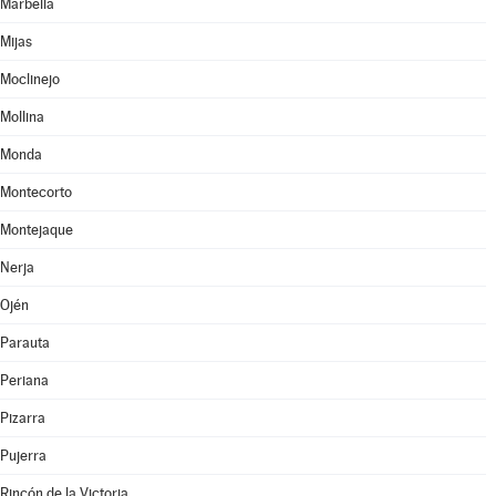
Marbella
Mijas
Moclinejo
Mollina
Monda
Montecorto
Montejaque
Nerja
Ojén
Parauta
Periana
Pizarra
Pujerra
Rincón de la Victoria