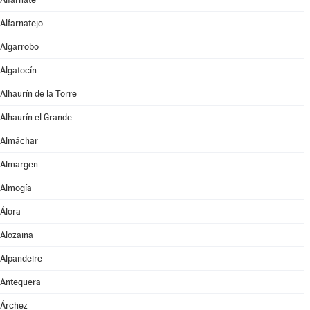
Alfarnatejo
Algarrobo
Algatocín
Alhaurín de la Torre
Alhaurín el Grande
Almáchar
Almargen
Almogía
Álora
Alozaina
Alpandeire
Antequera
Árchez