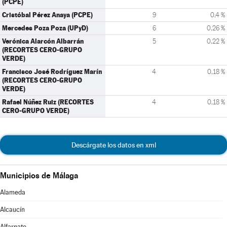
(PCPE)
Cristóbal Pérez Anaya (PCPE)
9
0,4 %
Mercedes Poza Poza (UPyD)
6
0,26 %
Verónica Alarcón Albarrán
5
0,22 %
(RECORTES CERO-GRUPO
VERDE)
Francisco José Rodríguez Marín
4
0,18 %
(RECORTES CERO-GRUPO
VERDE)
Rafael Núñez Ruiz (RECORTES
4
0,18 %
CERO-GRUPO VERDE)
Descárgate los datos en xml
Municipios de Málaga
Alameda
Alcaucín
Alfarnate