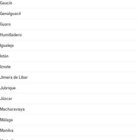
Gaucín
Genalguacil
Guaro
Humilladero
Igualeja
Istán
Iznate
Jimera de Líbar
Jubrique
Júzcar
Macharaviaya
Málaga
Manilva