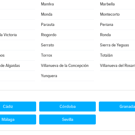
Manilva
Marbella
Monda
Montecorto
Parauta
Periana
la Victoria
Riogordo
Ronda
Serrato
Sierra de Yeguas
nos
Torrox
Totalán
 de Algaidas
Villanueva de la Concepción
Villanueva del Rosar
Yunquera
Cádiz
Córdoba
Granada
Málaga
Sevilla