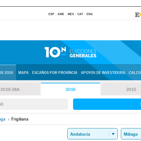
ESP
AME
MEX
CAT
ENG
S 2019
MAPA
ESCAÑOS POR PROVINCIA
APOYOS DE INVESTIDURA
CALCU
2019-28A
2016
2015
SO
aga
»
Frigiliana