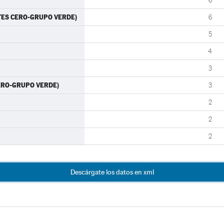
6
RTES CERO-GRUPO VERDE)
6
5
4
3
CERO-GRUPO VERDE)
3
2
2
2
Descárgate los datos en xml