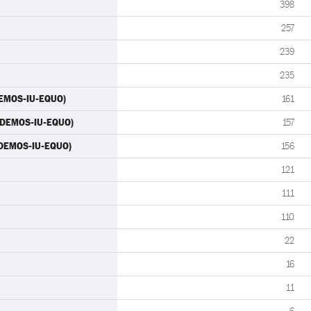
398
257
239
235
DEMOS-IU-EQUO)
161
PODEMOS-IU-EQUO)
157
PODEMOS-IU-EQUO)
156
121
111
110
22
16
11