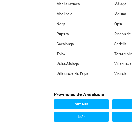
Macharaviaya
Málaga
Moclinejo
Mollina
Nerja
Ojén
Pujerra
Rincón de 
Sayalonga
Sedella
Tolox
Torremoli
Vélez-Málaga
Villanueva
Villanueva de Tapia
Viñuela
Provincias de Andalucía
Almería
Jaén