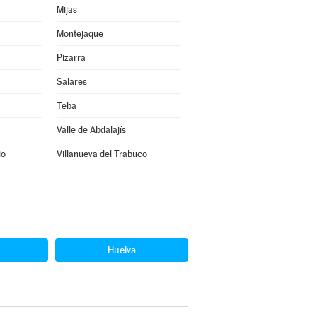
Mijas
Montejaque
Pizarra
Salares
Teba
Valle de Abdalajís
io
Villanueva del Trabuco
Huelva