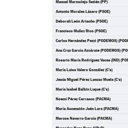
Manuel Marmolejo Setién (PP)
Antonio Morales Lázaro (PSOE)
Deborah León Artacho (PSOE)
Francisco Muñoz Rico (PSOE)
Carlos Hernández Pezzi (PODEMOS) (PO
Ana Cruz García Azcárate (PODEMOS) (
Rosario María Rodríguez Vacas (IND) (
María Luisa Valero González (C's)
Jesús Miguel Pérez Lanzac Muela (C's)
María Isabel Balbin Luque (C's)
Noemí Pérez Carrasco (PACMA)
María Ascensión Jaén Lara (PACMA)
Marcos Navarro García (PACMA)