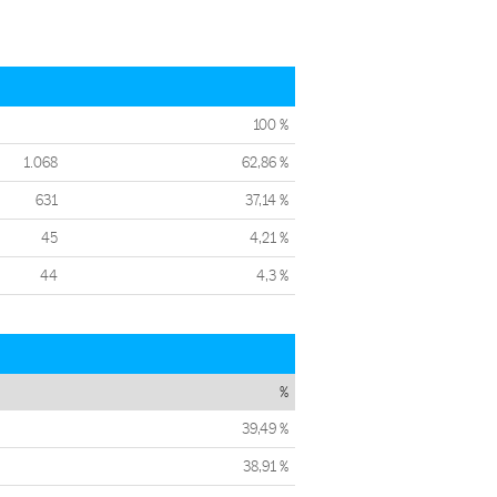
100 %
1.068
62,86 %
631
37,14 %
45
4,21 %
44
4,3 %
%
39,49 %
38,91 %