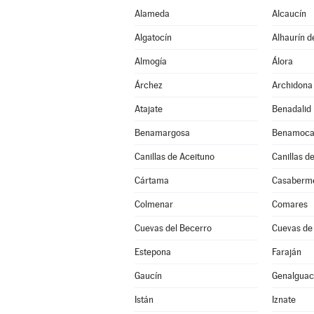
Alameda
Alcaucín
Algatocín
Alhaurín d
Almogía
Álora
Árchez
Archidona
Atajate
Benadalid
Benamargosa
Benamoca
Canillas de Aceituno
Canillas d
Cártama
Casaberm
Colmenar
Comares
Cuevas del Becerro
Cuevas de
Estepona
Faraján
Gaucín
Genalguaci
Istán
Iznate