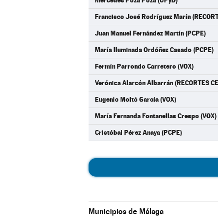
Mercedes Poza Poza (UPyD)
Francisco José Rodríguez Marín (RECO
Juan Manuel Fernández Martín (PCPE)
María Iluminada Ordóñez Casado (PCPE)
Fermín Parrondo Carretero (VOX)
Verónica Alarcón Albarrán (RECORTES 
Eugenio Moltó García (VOX)
María Fernanda Fontanellas Crespo (VOX)
Cristóbal Pérez Anaya (PCPE)
Municipios de Málaga