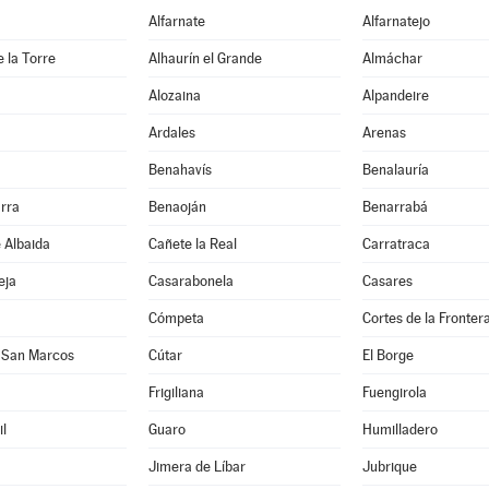
Alfarnate
Alfarnatejo
e la Torre
Alhaurín el Grande
Almáchar
Alozaina
Alpandeire
Ardales
Arenas
Benahavís
Benalauría
rra
Benaoján
Benarrabá
e Albaida
Cañete la Real
Carratraca
eja
Casarabonela
Casares
Cómpeta
Cortes de la Fronter
 San Marcos
Cútar
El Borge
Frigiliana
Fuengirola
l
Guaro
Humilladero
Jimera de Líbar
Jubrique