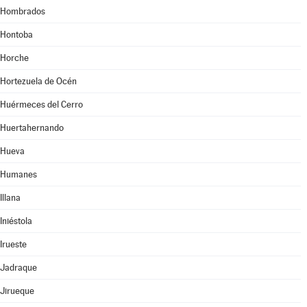
Hombrados
Hontoba
Horche
Hortezuela de Océn
Huérmeces del Cerro
Huertahernando
Hueva
Humanes
Illana
Iniéstola
Irueste
Jadraque
Jirueque