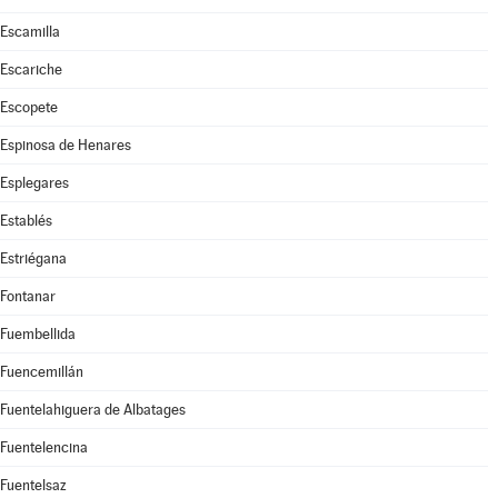
Escamilla
Escariche
Escopete
Espinosa de Henares
Esplegares
Establés
Estriégana
Fontanar
Fuembellida
Fuencemillán
Fuentelahiguera de Albatages
Fuentelencina
Fuentelsaz