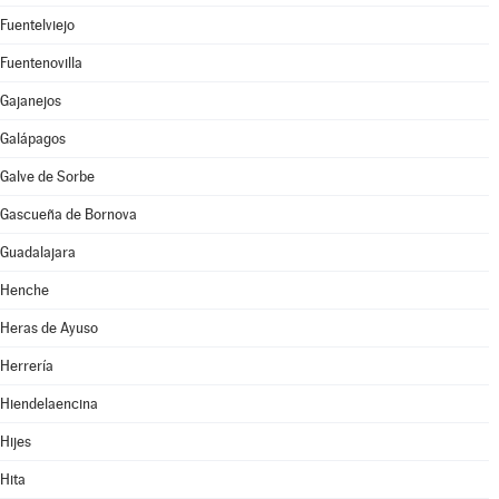
Fuentelviejo
Fuentenovilla
Gajanejos
Galápagos
Galve de Sorbe
Gascueña de Bornova
Guadalajara
Henche
Heras de Ayuso
Herrería
Hiendelaencina
Hijes
Hita