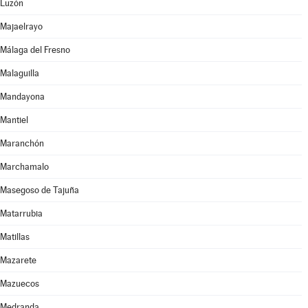
Luzón
Majaelrayo
Málaga del Fresno
Malaguilla
Mandayona
Mantiel
Maranchón
Marchamalo
Masegoso de Tajuña
Matarrubia
Matillas
Mazarete
Mazuecos
Medranda