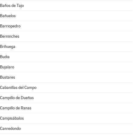
Baños de Tajo
Bañuelos
Barriopedro
Berninches
Brihuega
Budia
Bujalaro
Bustares
Cabanillas del Campo
Campillo de Dueñas
Campillo de Ranas
Campisábalos
Canredondo