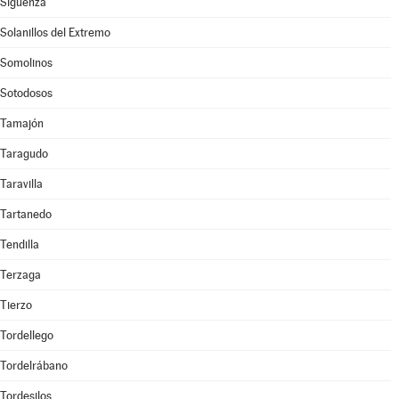
Sigüenza
Solanillos del Extremo
Somolinos
Sotodosos
Tamajón
Taragudo
Taravilla
Tartanedo
Tendilla
Terzaga
Tierzo
Tordellego
Tordelrábano
Tordesilos