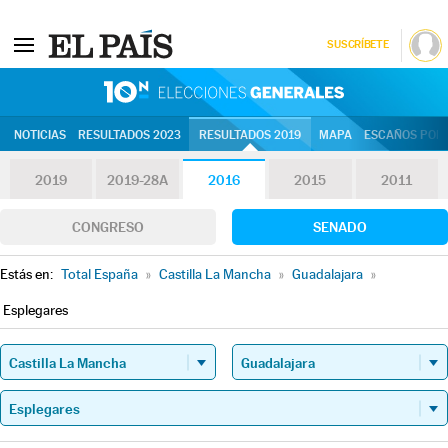
SUSCRÍBETE
10N | Eleccion
NOTICIAS
RESULTADOS 2023
RESULTADOS 2019
MAPA
ESCAÑOS POR 
2019
2019-28A
2016
2015
2011
CONGRESO
SENADO
Estás en:
Total España
»
Castilla La Mancha
»
Guadalajara
»
Esplegares