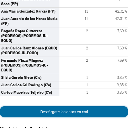
Seco (PP)
Ana María González García (PP)
11
42,31 %
Juan Antonio de las Heras Muela
11
42,31 %
(PP)
Begoña Rojas Gutierrez
2
7,69 %
(PODEMOS) (PODEMOS-IU-
EQUO)
Juan Carlos Ranz Alonso (EQUO)
2
7,69 %
(PODEMOS-IU-EQUO)
Fernando Plaza Minguez
2
7,69 %
(PODEMOS) (PODEMOS-IU-
EQUO)
Silvia García Nieto (C's)
1
3,85 %
Juan Carlos Gil Rodrigo (C's)
1
3,85 %
Carlos Maceiras Teijeiro (C's)
1
3,85 %
Descárgate los datos en xml