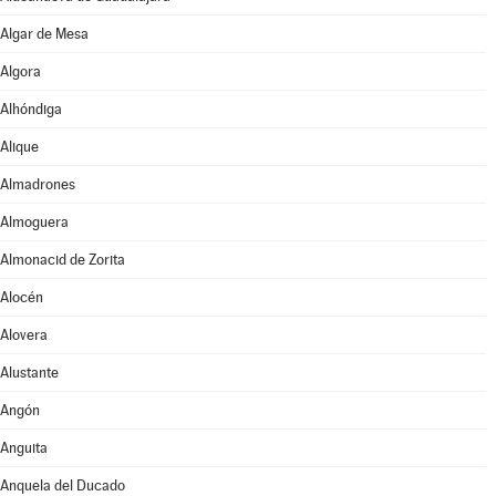
Algar de Mesa
Algora
Alhóndiga
Alique
Almadrones
Almoguera
Almonacid de Zorita
Alocén
Alovera
Alustante
Angón
Anguita
Anquela del Ducado