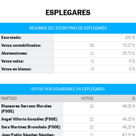
ESPLEGARES
RESUMEN DEL ESCRUTINIO DE ESPLEGARES
Escrutado:
100 %
Votos contabilizados:
26
70,27 %
Abstenciones:
11
29,73 %
Votos nulos:
0
0 %
Votos en blanco:
0
0 %
VOTOS POR SENADORES EN ESPLEGARES
PARTIDO
VOTOS
%
Riansares Serrano Morales
12
46,15 %
(PSOE)
Angel Villoria González (PSOE)
12
46,15 %
Sara Martínez Bronchalo (PSOE)
12
46,15 %
Juan Pablo Sánchez Sánchez-
11
42,31 %