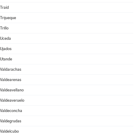
Traíd
Trijueque
Trillo
Uceda
Ujados
Utande
Valdarachas
Valdearenas
Valdeavellano
Valdeaveruelo
Valdeconcha
Valdegrudas
Valdelcubo