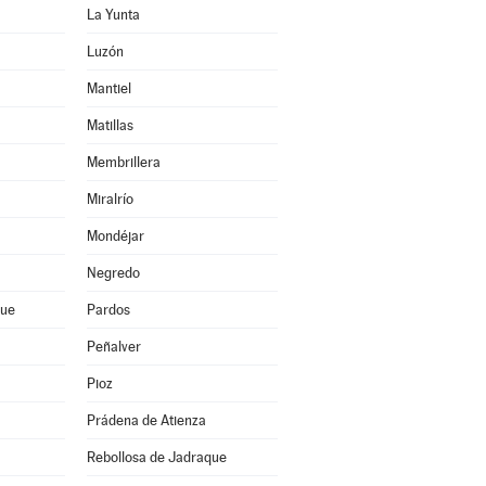
La Yunta
Luzón
Mantiel
Matillas
Membrillera
Miralrío
Mondéjar
Negredo
que
Pardos
Peñalver
Pioz
Prádena de Atienza
Rebollosa de Jadraque