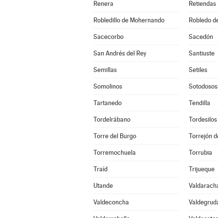
Renera
Retiendas
Robledillo de Mohernando
Robledo d
Sacecorbo
Sacedón
San Andrés del Rey
Santiuste
Semillas
Setiles
Somolinos
Sotodosos
Tartanedo
Tendilla
Tordelrábano
Tordesilos
Torre del Burgo
Torrejón d
Torremochuela
Torrubia
Traíd
Trijueque
Utande
Valdarach
Valdeconcha
Valdegrud