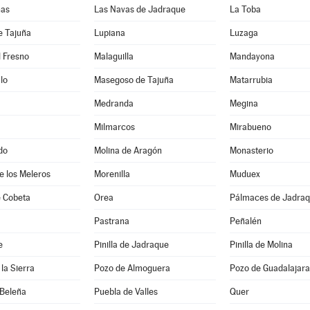
nas
Las Navas de Jadraque
La Toba
e Tajuña
Lupiana
Luzaga
 Fresno
Malaguilla
Mandayona
lo
Masegoso de Tajuña
Matarrubia
Medranda
Megina
Milmarcos
Mirabueno
do
Molina de Aragón
Monasterio
de los Meleros
Morenilla
Muduex
 Cobeta
Orea
Pálmaces de Jadra
Pastrana
Peñalén
e
Pinilla de Jadraque
Pinilla de Molina
la Sierra
Pozo de Almoguera
Pozo de Guadalajara
 Beleña
Puebla de Valles
Quer