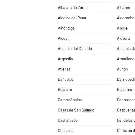
Albalate de Zorita
Albares
Alcolea del Pinar
Alcoroche
Alhóndiga
Alique
Alocén
Alovera
Anquela del Ducado
Anquela de
Argecilla
Armallone
Atienza
Auñón
Bañuelos
Barrioped
Bujalaro
Bustares
Campisábalos
Canredon
Casas de San Galindo
Caspueña
Castilnuevo
Cendejas 
Chequilla
Chillarón 