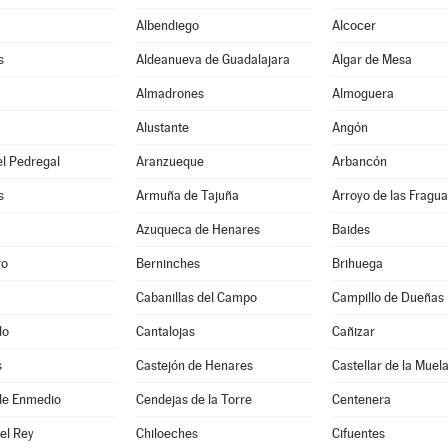
Albendiego
Alcocer
s
Aldeanueva de Guadalajara
Algar de Mesa
Almadrones
Almoguera
Alustante
Angón
l Pedregal
Aranzueque
Arbancón
s
Armuña de Tajuña
Arroyo de las Fragua
Azuqueca de Henares
Baides
ro
Berninches
Brihuega
Cabanillas del Campo
Campillo de Dueñas
do
Cantalojas
Cañizar
s
Castejón de Henares
Castellar de la Muel
de Enmedio
Cendejas de la Torre
Centenera
del Rey
Chiloeches
Cifuentes