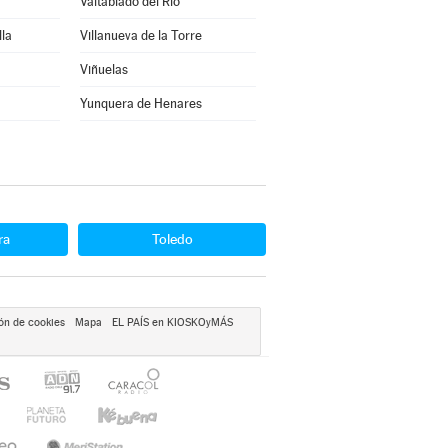
Valtablado del Río
lla
Villanueva de la Torre
Viñuelas
Yunquera de Henares
ra
Toledo
ón de cookies
Mapa
EL PAÍS en KIOSKOyMÁS