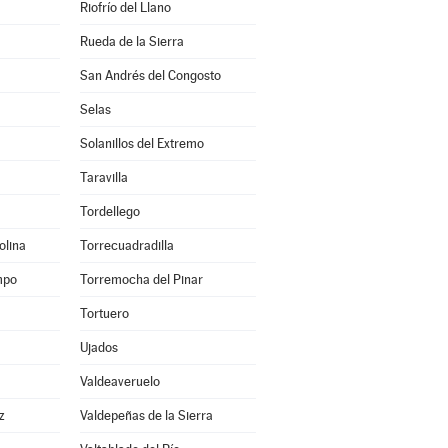
Riofrío del Llano
Rueda de la Sierra
San Andrés del Congosto
Selas
Solanillos del Extremo
Taravilla
Tordellego
olina
Torrecuadradilla
mpo
Torremocha del Pinar
Tortuero
Ujados
Valdeaveruelo
z
Valdepeñas de la Sierra