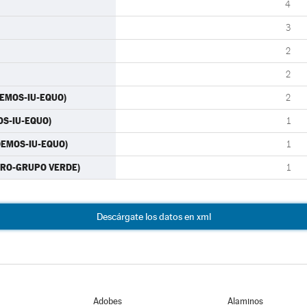
4
3
2
2
DEMOS-IU-EQUO)
2
OS-IU-EQUO)
1
ODEMOS-IU-EQUO)
1
CERO-GRUPO VERDE)
1
Descárgate los datos en xml
Adobes
Alaminos