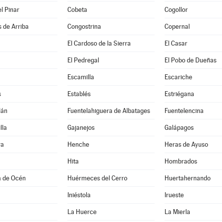
el Pinar
Cobeta
Cogollor
 de Arriba
Congostrina
Copernal
El Cardoso de la Sierra
El Casar
El Pedregal
El Pobo de Dueñas
Escamilla
Escariche
s
Establés
Estriégana
lán
Fuentelahiguera de Albatages
Fuentelencina
lla
Gajanejos
Galápagos
ra
Henche
Heras de Ayuso
Hita
Hombrados
a de Océn
Huérmeces del Cerro
Huertahernando
Iniéstola
Irueste
La Huerce
La Mierla