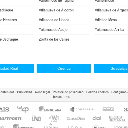
s
Valfermoso de Tajuña
Valhermoso
Jadraque
Villanueva de Alcorón
Villanueva de Argeci
de Henares
Villaseca de Uceda
Villel de Mesa
Yélamos de Abajo
Yélamos de Arriba
de Jadraque
Zorita de los Canes
iudad Real
Cuenca
Guadalaja
contenidos
Publicidad
Aviso legal
Política de privacidad
Política cookies
Configuraci
Índice
RSS