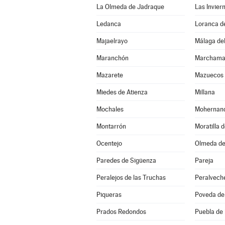
La Olmeda de Jadraque
Las Invier
Ledanca
Loranca d
Majaelrayo
Málaga del
Maranchón
Marchama
Mazarete
Mazuecos
Miedes de Atienza
Millana
Mochales
Mohernan
Montarrón
Moratilla 
Ocentejo
Olmeda de
Paredes de Sigüenza
Pareja
Peralejos de las Truchas
Peralvech
Piqueras
Poveda de 
Prados Redondos
Puebla de