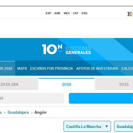
ESP
AME
MEX
CAT
ENG
S 2019
MAPA
ESCAÑOS POR PROVINCIA
APOYOS DE INVESTIDURA
CALCU
2019-28A
2016
2015
SO
a
»
Guadalajara
»
Angón