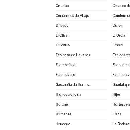
Ciruelas
Ciruelos d
Condemios de Abajo
Condemios
Driebes
Durón
El Olivar
El Ordial
El Sotillo
Embid
Espinosa de Henares
Esplegare
Fuembellida
Fuencemil
Fuentelviejo
Fuentenovi
Gascueña de Bornova
Guadalaja
Hiendelaencina
Hijes
Horche
Hortezuel
Humanes
Illana
Jirueque
La Bodera