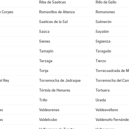
Riba de Saelices
Rillo de Gallo
e Corpes
Romanillos de Atienza
Romanones
Saelices de la Sal
Salmerón
Saúca
Sayatón
Sienes
Sigüenza
Tamajón
Taragudo
Terzaga
Tierzo
Torija
Torrecuadrada de M
el Rey
Torremocha de Jadraque
Torremocha del Ca
Tórtola de Henares
Tortuera
Trillo
Uceda
as
Valdearenas
Valdeavellano
as
Valdelcubo
Valdenuño Fernánde