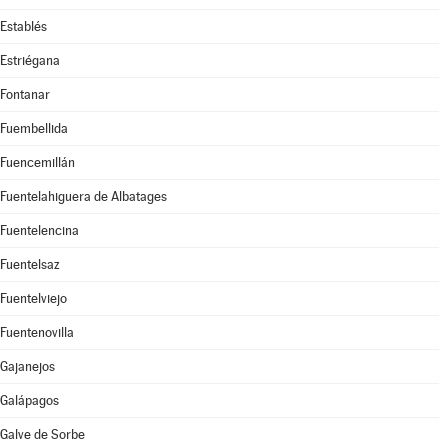
Establés
Estriégana
Fontanar
Fuembellida
Fuencemillán
Fuentelahiguera de Albatages
Fuentelencina
Fuentelsaz
Fuentelviejo
Fuentenovilla
Gajanejos
Galápagos
Galve de Sorbe