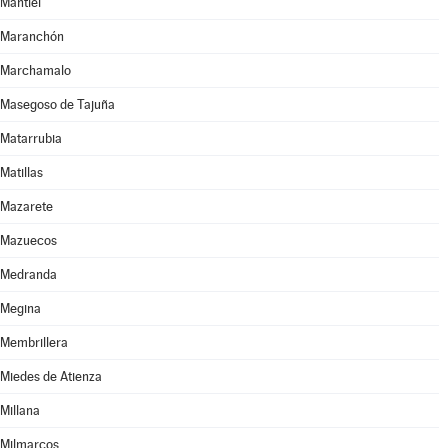
Mantiel
Maranchón
Marchamalo
Masegoso de Tajuña
Matarrubia
Matillas
Mazarete
Mazuecos
Medranda
Megina
Membrillera
Miedes de Atienza
Millana
Milmarcos