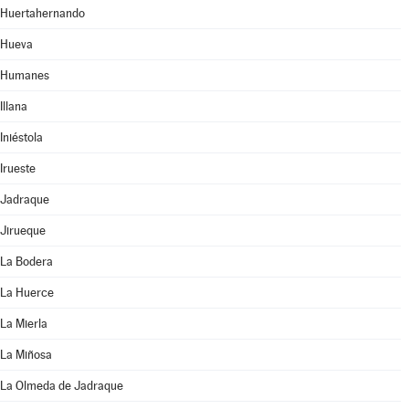
Huertahernando
Hueva
Humanes
Illana
Iniéstola
Irueste
Jadraque
Jirueque
La Bodera
La Huerce
La Mierla
La Miñosa
La Olmeda de Jadraque