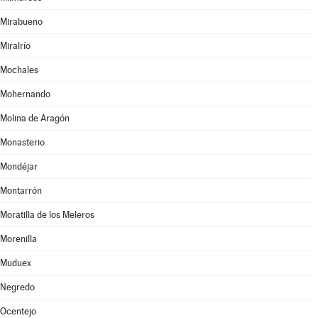
Mirabueno
Miralrío
Mochales
Mohernando
Molina de Aragón
Monasterio
Mondéjar
Montarrón
Moratilla de los Meleros
Morenilla
Muduex
Negredo
Ocentejo