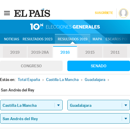
SUSCRÍBETE
10N | Eleccion
NOTICIAS
RESULTADOS 2023
RESULTADOS 2019
MAPA
ESCAÑOS POR 
2019
2019-28A
2016
2015
2011
CONGRESO
SENADO
Estás en:
Total España
»
Castilla La Mancha
»
Guadalajara
»
San Andrés del Rey