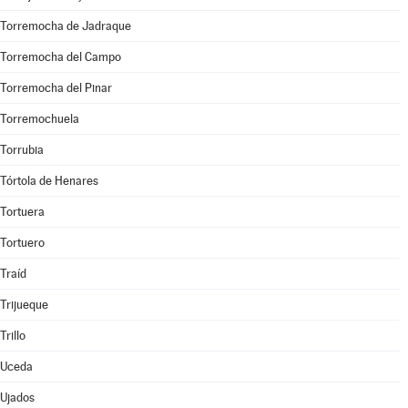
Torremocha de Jadraque
Torremocha del Campo
Torremocha del Pinar
Torremochuela
Torrubia
Tórtola de Henares
Tortuera
Tortuero
Traíd
Trijueque
Trillo
Uceda
Ujados