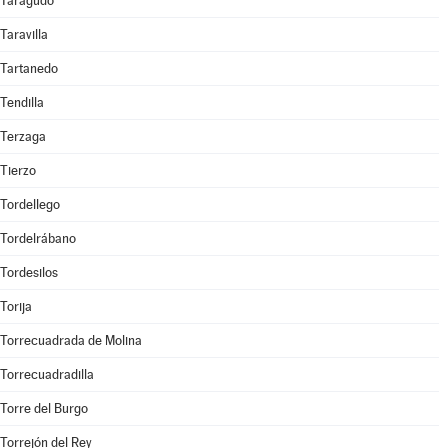
Taragudo
Taravilla
Tartanedo
Tendilla
Terzaga
Tierzo
Tordellego
Tordelrábano
Tordesilos
Torija
Torrecuadrada de Molina
Torrecuadradilla
Torre del Burgo
Torrejón del Rey