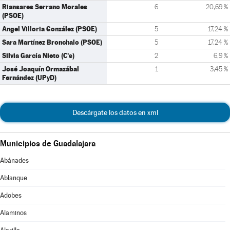
Riansares Serrano Morales
6
20,69 %
(PSOE)
Angel Villoria González (PSOE)
5
17,24 %
Sara Martínez Bronchalo (PSOE)
5
17,24 %
Silvia García Nieto (C's)
2
6,9 %
José Joaquín Ormazábal
1
3,45 %
Fernández (UPyD)
Descárgate los datos en xml
Municipios de Guadalajara
Abánades
Ablanque
Adobes
Alaminos