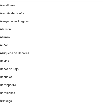
Armallones
Armuña de Tajuña
Arroyo de las Fraguas
Atanzón
Atienza
Auñón
Azuqueca de Henares
Baides
Baños de Tajo
Bañuelos
Barriopedro
Berninches
Brihuega