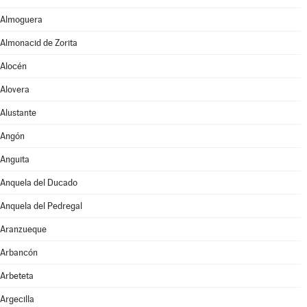
Almoguera
Almonacid de Zorita
Alocén
Alovera
Alustante
Angón
Anguita
Anquela del Ducado
Anquela del Pedregal
Aranzueque
Arbancón
Arbeteta
Argecilla