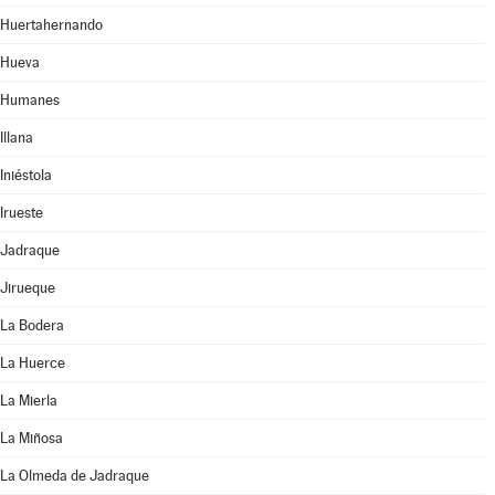
Huertahernando
Hueva
Humanes
Illana
Iniéstola
Irueste
Jadraque
Jirueque
La Bodera
La Huerce
La Mierla
La Miñosa
La Olmeda de Jadraque