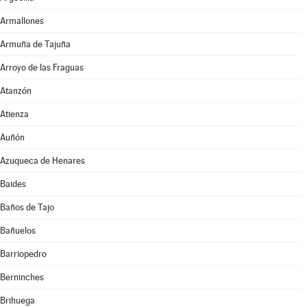
Armallones
Armuña de Tajuña
Arroyo de las Fraguas
Atanzón
Atienza
Auñón
Azuqueca de Henares
Baides
Baños de Tajo
Bañuelos
Barriopedro
Berninches
Brihuega