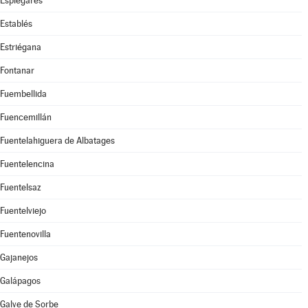
Esplegares
Establés
Estriégana
Fontanar
Fuembellida
Fuencemillán
Fuentelahiguera de Albatages
Fuentelencina
Fuentelsaz
Fuentelviejo
Fuentenovilla
Gajanejos
Galápagos
Galve de Sorbe