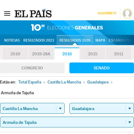
SUSCRÍBETE
10N | Eleccion
NOTICIAS
RESULTADOS 2023
RESULTADOS 2019
MAPA
ESCAÑOS POR 
2019
2019-28A
2016
2015
2011
CONGRESO
SENADO
Estás en:
Total España
»
Castilla La Mancha
»
Guadalajara
»
Armuña de Tajuña