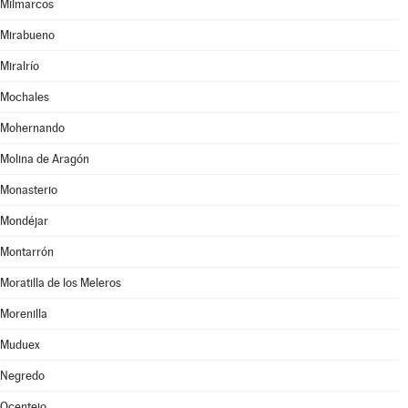
Milmarcos
Mirabueno
Miralrío
Mochales
Mohernando
Molina de Aragón
Monasterio
Mondéjar
Montarrón
Moratilla de los Meleros
Morenilla
Muduex
Negredo
Ocentejo