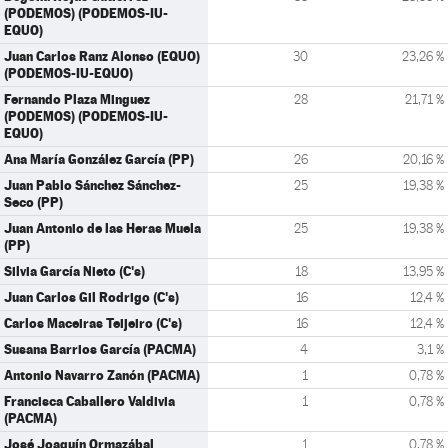
(PODEMOS) (PODEMOS-IU-
EQUO)
Juan Carlos Ranz Alonso (EQUO)
30
23,26 %
(PODEMOS-IU-EQUO)
Fernando Plaza Minguez
28
21,71 %
(PODEMOS) (PODEMOS-IU-
EQUO)
Ana María González García (PP)
26
20,16 %
Juan Pablo Sánchez Sánchez-
25
19,38 %
Seco (PP)
Juan Antonio de las Heras Muela
25
19,38 %
(PP)
Silvia García Nieto (C's)
18
13,95 %
Juan Carlos Gil Rodrigo (C's)
16
12,4 %
Carlos Maceiras Teijeiro (C's)
16
12,4 %
Susana Barrios García (PACMA)
4
3,1 %
Antonio Navarro Zanón (PACMA)
1
0,78 %
Francisca Caballero Valdivia
1
0,78 %
(PACMA)
José Joaquín Ormazábal
1
0,78 %