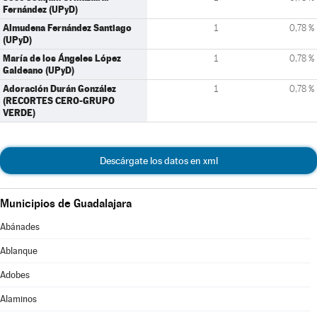
Fernández (UPyD)
Almudena Fernández Santiago
1
0,78 %
(UPyD)
María de los Ángeles López
1
0,78 %
Galdeano (UPyD)
Adoración Durán González
1
0,78 %
(RECORTES CERO-GRUPO
VERDE)
Descárgate los datos en xml
Municipios de Guadalajara
Abánades
Ablanque
Adobes
Alaminos