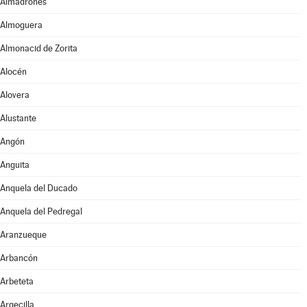
Almadrones
Almoguera
Almonacid de Zorita
Alocén
Alovera
Alustante
Angón
Anguita
Anquela del Ducado
Anquela del Pedregal
Aranzueque
Arbancón
Arbeteta
Argecilla