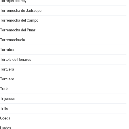
Torrejón del Rey
Torremocha de Jadraque
Torremocha del Campo
Torremocha del Pinar
Torremochuela
Torrubia
Tórtola de Henares
Tortuera
Tortuero
Traíd
Trijueque
Trillo
Uceda
Ujados