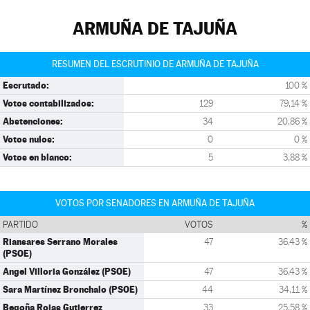
ARMUÑA DE TAJUÑA
RESUMEN DEL ESCRUTINIO DE ARMUÑA DE TAJUÑA
Escrutado:
100 %
Votos contabilizados:
129
79,14 %
Abstenciones:
34
20,86 %
Votos nulos:
0
0 %
Votos en blanco:
5
3,88 %
VOTOS POR SENADORES EN ARMUÑA DE TAJUÑA
PARTIDO
VOTOS
%
Riansares Serrano Morales
47
36,43 %
(PSOE)
Angel Villoria González (PSOE)
47
36,43 %
Sara Martínez Bronchalo (PSOE)
44
34,11 %
Begoña Rojas Gutierrez
33
25,58 %