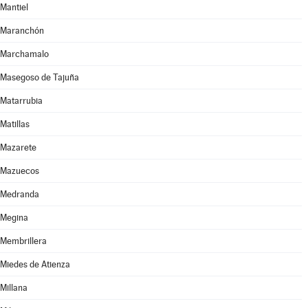
Mantiel
Maranchón
Marchamalo
Masegoso de Tajuña
Matarrubia
Matillas
Mazarete
Mazuecos
Medranda
Megina
Membrillera
Miedes de Atienza
Millana