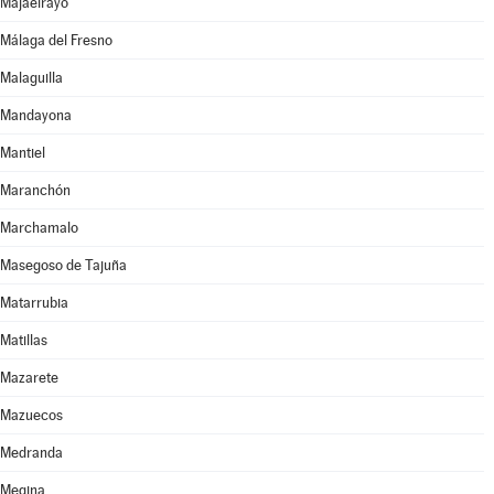
Majaelrayo
Málaga del Fresno
Malaguilla
Mandayona
Mantiel
Maranchón
Marchamalo
Masegoso de Tajuña
Matarrubia
Matillas
Mazarete
Mazuecos
Medranda
Megina