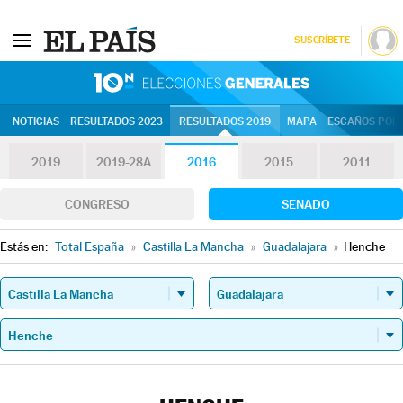
SUSCRÍBETE
10N | Eleccion
NOTICIAS
RESULTADOS 2023
RESULTADOS 2019
MAPA
ESCAÑOS POR 
2019
2019-28A
2016
2015
2011
CONGRESO
SENADO
Estás en:
Total España
»
Castilla La Mancha
»
Guadalajara
»
Henche