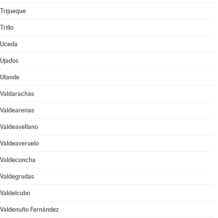
Trijueque
Trillo
Uceda
Ujados
Utande
Valdarachas
Valdearenas
Valdeavellano
Valdeaveruelo
Valdeconcha
Valdegrudas
Valdelcubo
Valdenuño Fernández