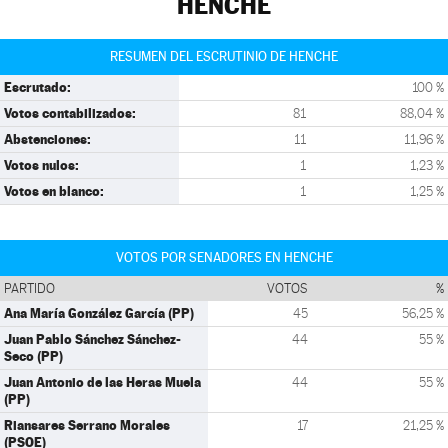
HENCHE
RESUMEN DEL ESCRUTINIO DE HENCHE
Escrutado:
100 %
Votos contabilizados:
81
88,04 %
Abstenciones:
11
11,96 %
Votos nulos:
1
1,23 %
Votos en blanco:
1
1,25 %
VOTOS POR SENADORES EN HENCHE
PARTIDO
VOTOS
%
Ana María González García (PP)
45
56,25 %
Juan Pablo Sánchez Sánchez-
44
55 %
Seco (PP)
Juan Antonio de las Heras Muela
44
55 %
(PP)
Riansares Serrano Morales
17
21,25 %
(PSOE)