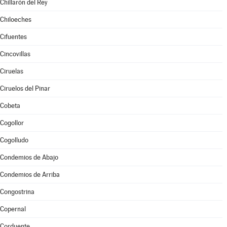
Chillarón del Rey
Chiloeches
Cifuentes
Cincovillas
Ciruelas
Ciruelos del Pinar
Cobeta
Cogollor
Cogolludo
Condemios de Abajo
Condemios de Arriba
Congostrina
Copernal
Corduente