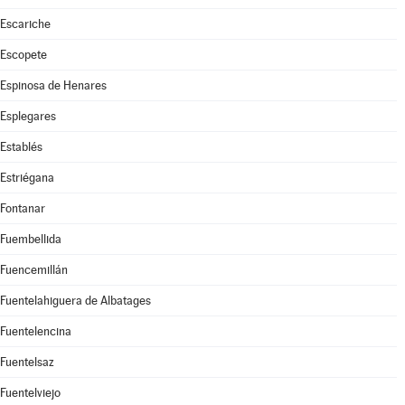
Escariche
Escopete
Espinosa de Henares
Esplegares
Establés
Estriégana
Fontanar
Fuembellida
Fuencemillán
Fuentelahiguera de Albatages
Fuentelencina
Fuentelsaz
Fuentelviejo