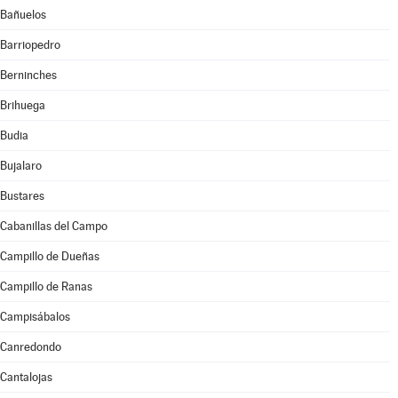
Bañuelos
Barriopedro
Berninches
Brihuega
Budia
Bujalaro
Bustares
Cabanillas del Campo
Campillo de Dueñas
Campillo de Ranas
Campisábalos
Canredondo
Cantalojas