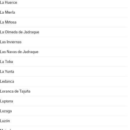
La Huerce
La Mierla
La Miñosa
La Olmeda de Jadraque
Las Inviernas
Las Navas de Jadraque
La Toba
La Yunta
Ledanca
Loranca de Tajuña
Lupiana
Luzaga
Luzón