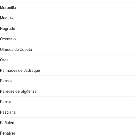
Morenilla
Muduex
Negredo
Ocentejo
Olmeda de Cobeta
Orea
Pálmaces de Jadraque
Pardos
Paredes de Sigüenza
Pareja
Pastrana
Peñalén
Peñalver