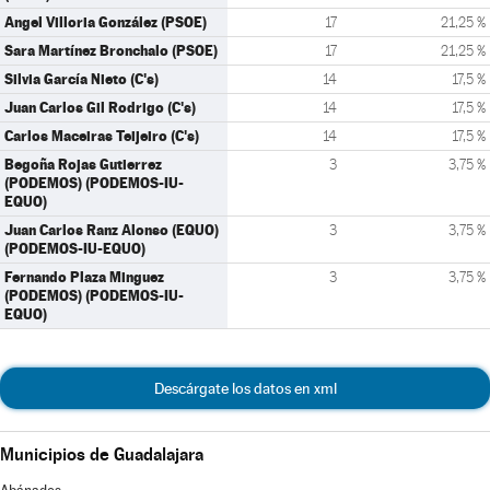
Angel Villoria González (PSOE)
17
21,25 %
Sara Martínez Bronchalo (PSOE)
17
21,25 %
Silvia García Nieto (C's)
14
17,5 %
Juan Carlos Gil Rodrigo (C's)
14
17,5 %
Carlos Maceiras Teijeiro (C's)
14
17,5 %
Begoña Rojas Gutierrez
3
3,75 %
(PODEMOS) (PODEMOS-IU-
EQUO)
Juan Carlos Ranz Alonso (EQUO)
3
3,75 %
(PODEMOS-IU-EQUO)
Fernando Plaza Minguez
3
3,75 %
(PODEMOS) (PODEMOS-IU-
EQUO)
Descárgate los datos en xml
Municipios de Guadalajara