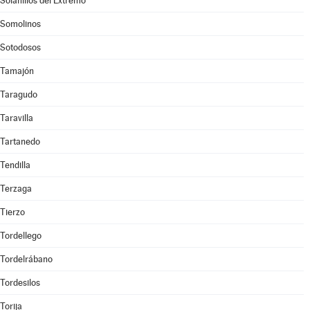
Solanillos del Extremo
Somolinos
Sotodosos
Tamajón
Taragudo
Taravilla
Tartanedo
Tendilla
Terzaga
Tierzo
Tordellego
Tordelrábano
Tordesilos
Torija