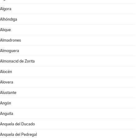
Algora
Alhóndiga
Alique
Almadrones
Almoguera
Almonacid de Zorita
Alocén
Alovera
Alustante
Angón
Anguita
Anquela del Ducado
Anquela del Pedregal