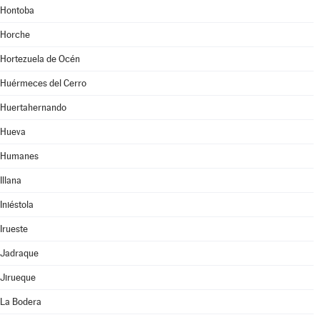
Hontoba
Horche
Hortezuela de Océn
Huérmeces del Cerro
Huertahernando
Hueva
Humanes
Illana
Iniéstola
Irueste
Jadraque
Jirueque
La Bodera