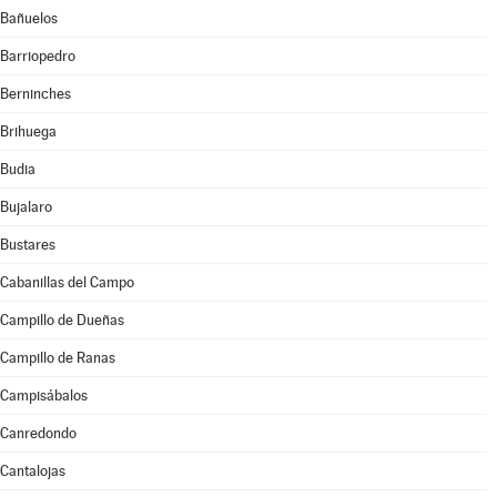
Bañuelos
Barriopedro
Berninches
Brihuega
Budia
Bujalaro
Bustares
Cabanillas del Campo
Campillo de Dueñas
Campillo de Ranas
Campisábalos
Canredondo
Cantalojas