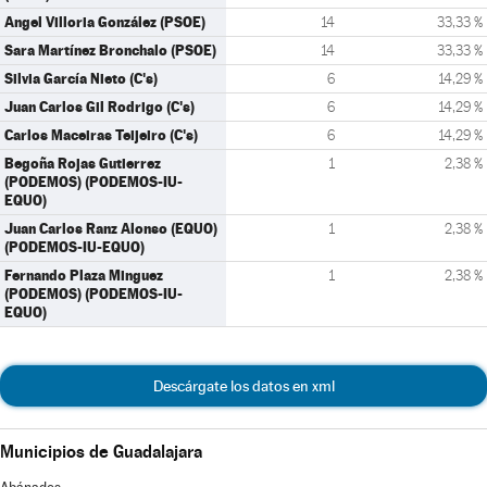
Angel Villoria González (PSOE)
14
33,33 %
Sara Martínez Bronchalo (PSOE)
14
33,33 %
Silvia García Nieto (C's)
6
14,29 %
Juan Carlos Gil Rodrigo (C's)
6
14,29 %
Carlos Maceiras Teijeiro (C's)
6
14,29 %
Begoña Rojas Gutierrez
1
2,38 %
(PODEMOS) (PODEMOS-IU-
EQUO)
Juan Carlos Ranz Alonso (EQUO)
1
2,38 %
(PODEMOS-IU-EQUO)
Fernando Plaza Minguez
1
2,38 %
(PODEMOS) (PODEMOS-IU-
EQUO)
Descárgate los datos en xml
Municipios de Guadalajara