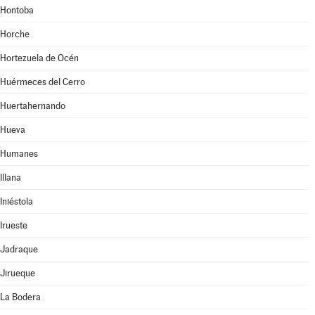
Hontoba
Horche
Hortezuela de Océn
Huérmeces del Cerro
Huertahernando
Hueva
Humanes
Illana
Iniéstola
Irueste
Jadraque
Jirueque
La Bodera