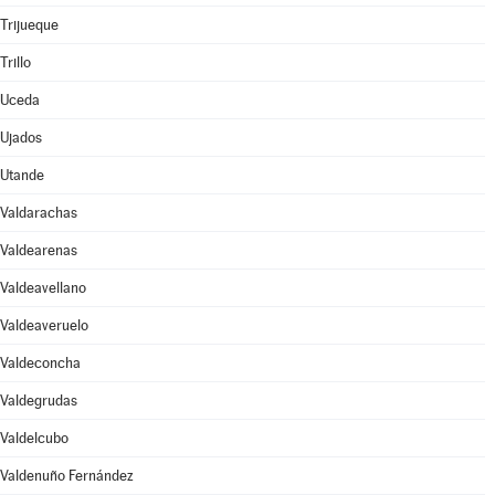
Trijueque
Trillo
Uceda
Ujados
Utande
Valdarachas
Valdearenas
Valdeavellano
Valdeaveruelo
Valdeconcha
Valdegrudas
Valdelcubo
Valdenuño Fernández