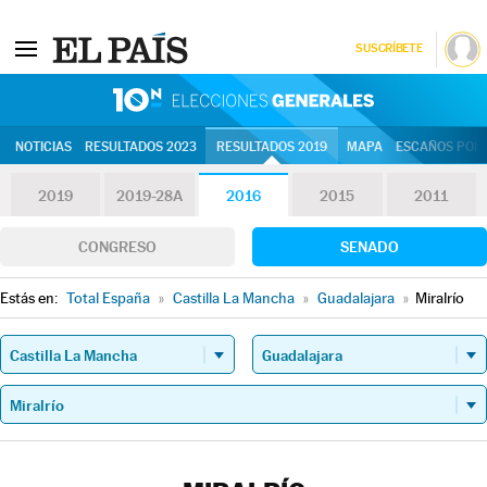
SUSCRÍBETE
10N | Eleccion
NOTICIAS
RESULTADOS 2023
RESULTADOS 2019
MAPA
ESCAÑOS POR 
2019
2019-28A
2016
2015
2011
CONGRESO
SENADO
Estás en:
Total España
»
Castilla La Mancha
»
Guadalajara
»
Miralrío