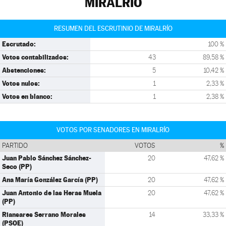
MIRALRÍO
RESUMEN DEL ESCRUTINIO DE MIRALRÍO
Escrutado:
100 %
Votos contabilizados:
43
89,58 %
Abstenciones:
5
10,42 %
Votos nulos:
1
2,33 %
Votos en blanco:
1
2,38 %
VOTOS POR SENADORES EN MIRALRÍO
PARTIDO
VOTOS
%
Juan Pablo Sánchez Sánchez-
20
47,62 %
Seco (PP)
Ana María González García (PP)
20
47,62 %
Juan Antonio de las Heras Muela
20
47,62 %
(PP)
Riansares Serrano Morales
14
33,33 %
(PSOE)