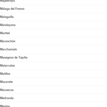
Majaelrayo
Málaga del Fresno
Malaguilla
Mandayona
Mantiel
Maranchón
Marchamalo
Masegoso de Tajuña
Matarrubia
Matillas
Mazarete
Mazuecos
Medranda
Megina