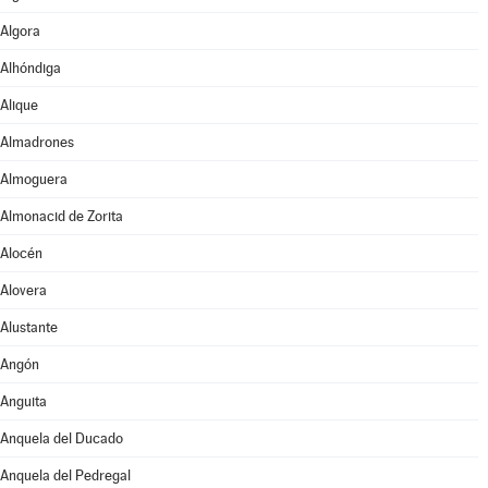
Algora
Alhóndiga
Alique
Almadrones
Almoguera
Almonacid de Zorita
Alocén
Alovera
Alustante
Angón
Anguita
Anquela del Ducado
Anquela del Pedregal