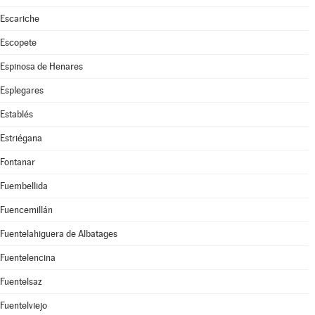
Escariche
Escopete
Espinosa de Henares
Esplegares
Establés
Estriégana
Fontanar
Fuembellida
Fuencemillán
Fuentelahiguera de Albatages
Fuentelencina
Fuentelsaz
Fuentelviejo