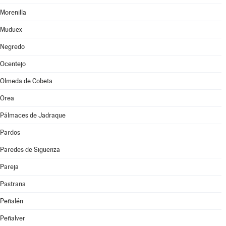
Morenilla
Muduex
Negredo
Ocentejo
Olmeda de Cobeta
Orea
Pálmaces de Jadraque
Pardos
Paredes de Sigüenza
Pareja
Pastrana
Peñalén
Peñalver