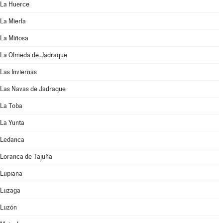
La Huerce
La Mierla
La Miñosa
La Olmeda de Jadraque
Las Inviernas
Las Navas de Jadraque
La Toba
La Yunta
Ledanca
Loranca de Tajuña
Lupiana
Luzaga
Luzón