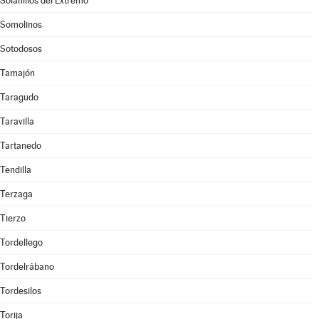
Solanillos del Extremo
Somolinos
Sotodosos
Tamajón
Taragudo
Taravilla
Tartanedo
Tendilla
Terzaga
Tierzo
Tordellego
Tordelrábano
Tordesilos
Torija