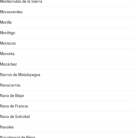
Monterrubio de la Sierra
Morasverdes
Morille
Moríñigo
Moriscos
Moronta
Mozárbez
Narros de Matalayegua
Navacarros
Nava de Béjar
Nava de Francia
Nava de Sotrobal
Navales
Navalmoral de Béjar