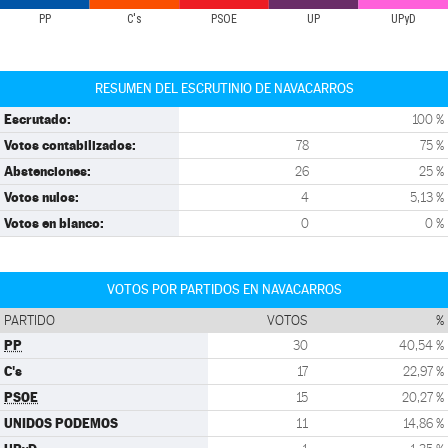
PP
C's
PSOE
UP
UPyD
RESUMEN DEL ESCRUTINIO DE NAVACARROS
Escrutado:
100 %
Votos contabilizados:
78
75 %
Abstenciones:
26
25 %
Votos nulos:
4
5,13 %
Votos en blanco:
0
0 %
VOTOS POR PARTIDOS EN NAVACARROS
PARTIDO
VOTOS
%
PP
30
40,54 %
C's
17
22,97 %
PSOE
15
20,27 %
UNIDOS PODEMOS
11
14,86 %