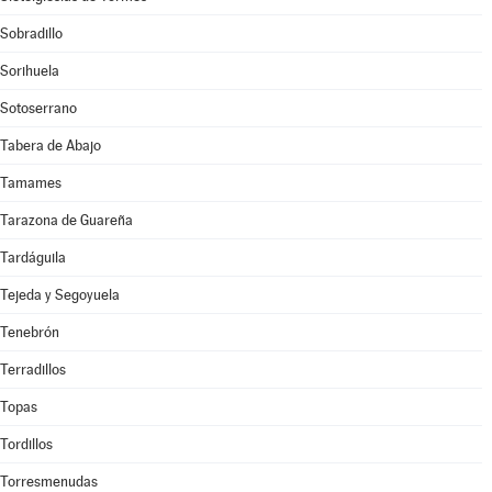
Sobradillo
Sorihuela
Sotoserrano
Tabera de Abajo
Tamames
Tarazona de Guareña
Tardáguila
Tejeda y Segoyuela
Tenebrón
Terradillos
Topas
Tordillos
Torresmenudas