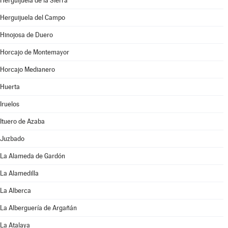
Herguijuela de la Sierra
Herguijuela del Campo
Hinojosa de Duero
Horcajo de Montemayor
Horcajo Medianero
Huerta
Iruelos
Ituero de Azaba
Juzbado
La Alameda de Gardón
La Alamedilla
La Alberca
La Alberguería de Argañán
La Atalaya