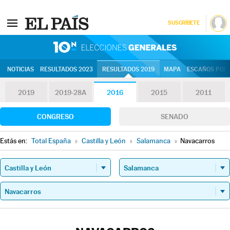
SUSCRÍBETE
10N | Eleccion
NOTICIAS
RESULTADOS 2023
RESULTADOS 2019
MAPA
ESCAÑOS POR 
2019
2019-28A
2016
2015
2011
CONGRESO
SENADO
Estás en:
Total España
»
Castilla y León
»
Salamanca
»
Navacarros