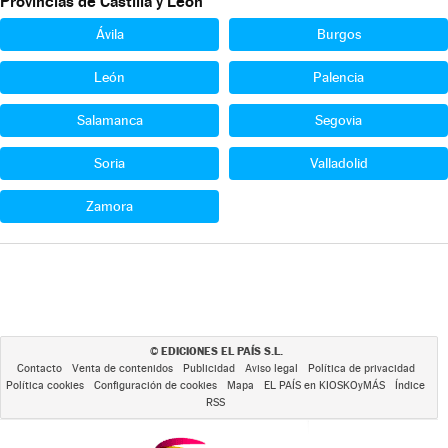
Provincias de Castilla y León
Ávila
Burgos
León
Palencia
Salamanca
Segovia
Soria
Valladolid
Zamora
EDICIONES EL PAÍS S.L.
©
Contacto
Venta de contenidos
Publicidad
Aviso legal
Política de privacidad
Política cookies
Configuración de cookies
Mapa
EL PAÍS en KIOSKOyMÁS
Índice
RSS