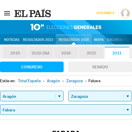
SUSCRÍBETE
10N | Eleccion
NOTICIAS
RESULTADOS 2023
RESULTADOS 2019
MAPA
ESCAÑOS POR 
2019
2019-28A
2016
2015
2011
CONGRESO
SENADO
Estás en:
Total España
»
Aragón
»
Zaragoza
»
Fabara