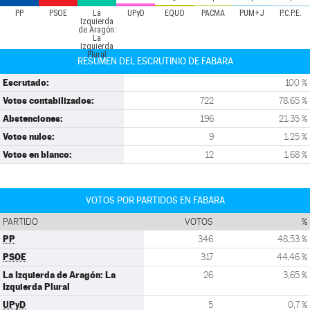
PP
PSOE
La
UPyD
EQUO
PACMA
PUM+J
P.C.P.E.
Izquierda
de Aragón:
La
Izquierda
Plural
RESUMEN DEL ESCRUTINIO DE FABARA
Escrutado:
100 %
Votos contabilizados:
722
78,65 %
Abstenciones:
196
21,35 %
Votos nulos:
9
1,25 %
Votos en blanco:
12
1,68 %
VOTOS POR PARTIDOS EN FABARA
PARTIDO
VOTOS
%
PP
346
48,53 %
PSOE
317
44,46 %
La Izquierda de Aragón: La
26
3,65 %
Izquierda Plural
UPyD
5
0,7 %