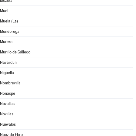
Mozota
Muel
Muela (La)
Munébrega
Murero
Murillo de Gállego
Navardún
Nigüella
Nombrevilla
Nonaspe
Novallas
Novillas
Nuévalos
Nuez de Ebro