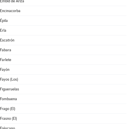
Embid de Ariza
Encinacorba
Épila
Erla
Escatrón
Fabara
Farlete
Fayón
Fayos (Los)
Figueruelas
Fombuena
Frago (El)
Frasno (El)
Fréscano