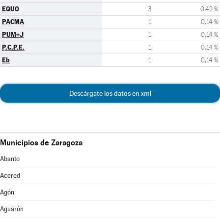
EQUO
3
0,42 %
PACMA
1
0,14 %
PUM+J
1
0,14 %
P.C.P.E.
1
0,14 %
Eb
1
0,14 %
Descárgate los datos en xml
Municipios de Zaragoza
Abanto
Acered
Agón
Aguarón