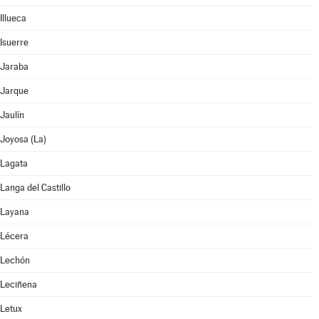
Illueca
Isuerre
Jaraba
Jarque
Jaulín
Joyosa (La)
Lagata
Langa del Castillo
Layana
Lécera
Lechón
Leciñena
Letux