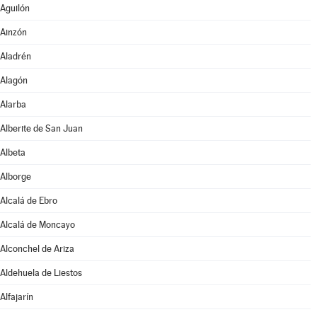
Aguilón
Ainzón
Aladrén
Alagón
Alarba
Alberite de San Juan
Albeta
Alborge
Alcalá de Ebro
Alcalá de Moncayo
Alconchel de Ariza
Aldehuela de Liestos
Alfajarín