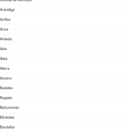
Arándiga
Ardisa
Ariza
Artieda
Asín
Atea
Ateca
Azuara
Badules
Bagüés
Balconchán
Bárboles
Bardallur