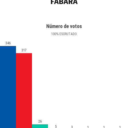
FABARA
Número de votos
100
%
ESCRUTADO
346
317
26
5
3
1
1
1