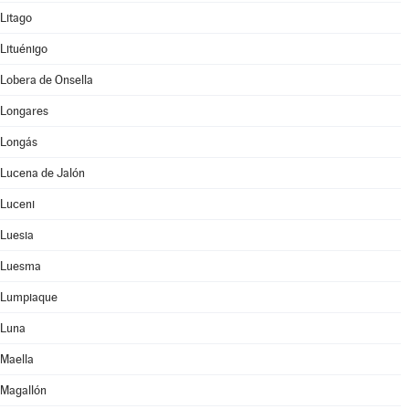
Litago
Lituénigo
Lobera de Onsella
Longares
Longás
Lucena de Jalón
Luceni
Luesia
Luesma
Lumpiaque
Luna
Maella
Magallón