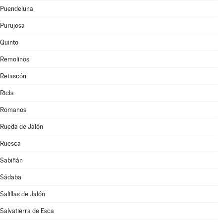
Puendeluna
Purujosa
Quinto
Remolinos
Retascón
Ricla
Romanos
Rueda de Jalón
Ruesca
Sabiñán
Sádaba
Salillas de Jalón
Salvatierra de Esca