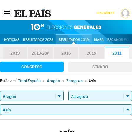
SUSCRÍBETE
10N | Eleccion
NOTICIAS
RESULTADOS 2023
RESULTADOS 2019
MAPA
ESCAÑOS POR 
2019
2019-28A
2016
2015
2011
CONGRESO
SENADO
Estás en:
Total España
»
Aragón
»
Zaragoza
»
Asín