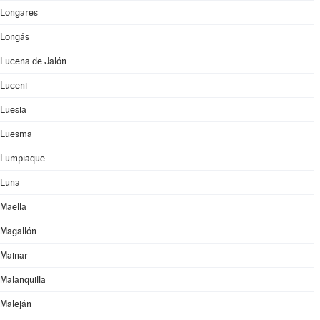
Longares
Longás
Lucena de Jalón
Luceni
Luesia
Luesma
Lumpiaque
Luna
Maella
Magallón
Mainar
Malanquilla
Maleján