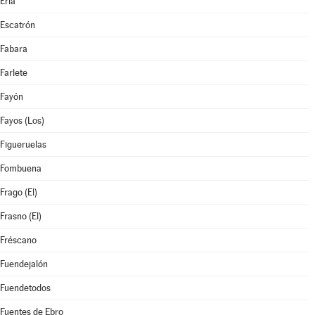
Erla
Escatrón
Fabara
Farlete
Fayón
Fayos (Los)
Figueruelas
Fombuena
Frago (El)
Frasno (El)
Fréscano
Fuendejalón
Fuendetodos
Fuentes de Ebro