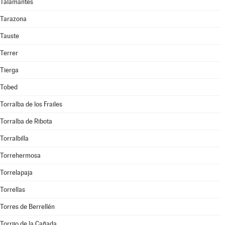
Talamantes
Tarazona
Tauste
Terrer
Tierga
Tobed
Torralba de los Frailes
Torralba de Ribota
Torralbilla
Torrehermosa
Torrelapaja
Torrellas
Torres de Berrellén
Torrijo de la Cañada