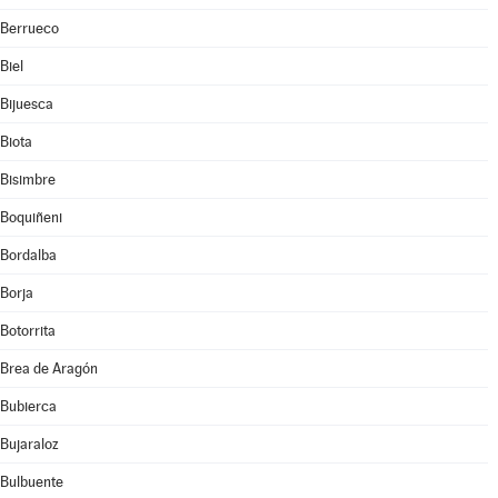
Berrueco
Biel
Bijuesca
Biota
Bisimbre
Boquiñeni
Bordalba
Borja
Botorrita
Brea de Aragón
Bubierca
Bujaraloz
Bulbuente