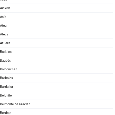
Artieda
Asín
Atea
Ateca
Azuara
Badules
Bagüés
Balconchán
Bárboles
Bardallur
Belchite
Belmonte de Gracián
Berdejo