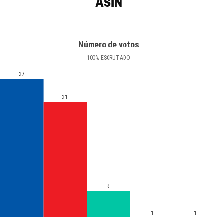
ASÍN
Número de votos
100
%
ESCRUTADO
37
31
8
1
1