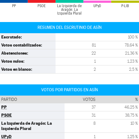
PP
PSOE
La Izquierda de
UPyD
P-LIB
Aragón: La
Izquierda Plural
RESUMEN DEL ESCRUTINIO DE ASÍN
Escrutado:
100 %
Votos contabilizados:
81
78,64 %
Abstenciones:
22
21,36 %
Votos nulos:
1
1,23 %
Votos en blanco:
2
2,5 %
VOTOS POR PARTIDOS EN ASÍN
PARTIDO
VOTOS
%
PP
37
46,25 %
PSOE
31
38,75 %
La Izquierda de Aragón: La
8
10 %
Izquierda Plural
UPyD
1
1,25 %