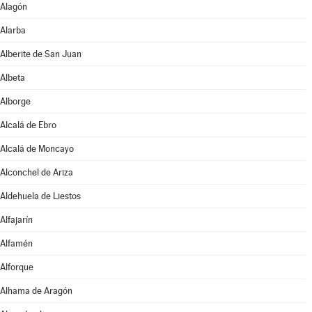
Alagón
Alarba
Alberite de San Juan
Albeta
Alborge
Alcalá de Ebro
Alcalá de Moncayo
Alconchel de Ariza
Aldehuela de Liestos
Alfajarín
Alfamén
Alforque
Alhama de Aragón