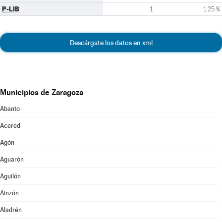
P-LIB
1
1,25 %
Descárgate los datos en xml
Municipios de Zaragoza
Abanto
Acered
Agón
Aguarón
Aguilón
Ainzón
Aladrén