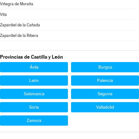
Viñegra de Moraña
Vita
Zapardiel de la Cañada
Zapardiel de la Ribera
Provincias de Castilla y León
Ávila
Burgos
León
Palencia
Salamanca
Segovia
Soria
Valladolid
Zamora