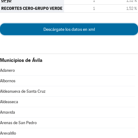
UPyD
1
1,52 %
RECORTES CERO-GRUPO VERDE
1
1,52 %
Descárgate los datos en xml
Municipios de Ávila
Adanero
Albornos
Aldeanueva de Santa Cruz
Aldeaseca
Amavida
Arenas de San Pedro
Arevalillo