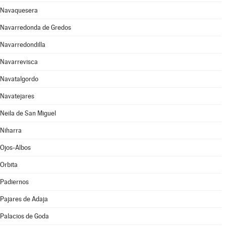
Navaquesera
Navarredonda de Gredos
Navarredondilla
Navarrevisca
Navatalgordo
Navatejares
Neila de San Miguel
Niharra
Ojos-Albos
Orbita
Padiernos
Pajares de Adaja
Palacios de Goda