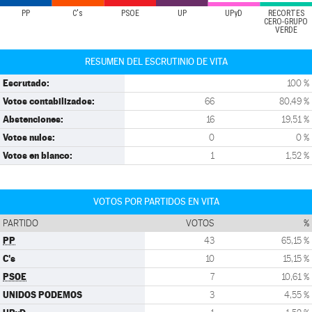
PP
C's
PSOE
UP
UPyD
RECORTES
CERO-GRUPO
VERDE
RESUMEN DEL ESCRUTINIO DE VITA
Escrutado:
100 %
Votos contabilizados:
66
80,49 %
Abstenciones:
16
19,51 %
Votos nulos:
0
0 %
Votos en blanco:
1
1,52 %
VOTOS POR PARTIDOS EN VITA
PARTIDO
VOTOS
%
PP
43
65,15 %
C's
10
15,15 %
PSOE
7
10,61 %
UNIDOS PODEMOS
3
4,55 %