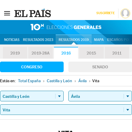
SUSCRÍBETE
10N | Eleccion
NOTICIAS
RESULTADOS 2023
RESULTADOS 2019
MAPA
ESCAÑOS POR 
2019
2019-28A
2016
2015
2011
CONGRESO
SENADO
Estás en:
Total España
»
Castilla y León
»
Ávila
»
Vita