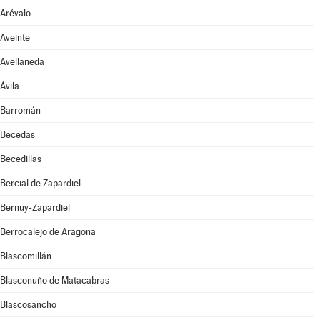
Arévalo
Aveinte
Avellaneda
Ávila
Barromán
Becedas
Becedillas
Bercial de Zapardiel
Bernuy-Zapardiel
Berrocalejo de Aragona
Blascomillán
Blasconuño de Matacabras
Blascosancho