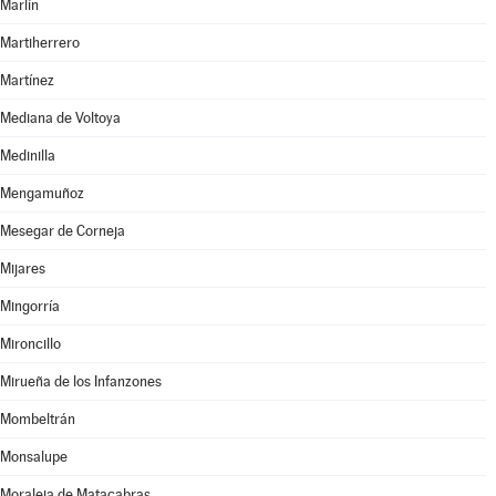
Marlín
Martiherrero
Martínez
Mediana de Voltoya
Medinilla
Mengamuñoz
Mesegar de Corneja
Mijares
Mingorría
Mironcillo
Mirueña de los Infanzones
Mombeltrán
Monsalupe
Moraleja de Matacabras