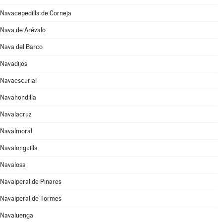
Navacepedilla de Corneja
Nava de Arévalo
Nava del Barco
Navadijos
Navaescurial
Navahondilla
Navalacruz
Navalmoral
Navalonguilla
Navalosa
Navalperal de Pinares
Navalperal de Tormes
Navaluenga