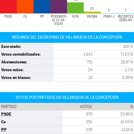
21
2
1
PSOE
Cs
PP
PODEMOS-
VOX
PACMA
PUM+J
RECORTES
IU LV CA-
CERO-GV
EQUO
RESUMEN DEL ESCRUTINIO DE VILLANUEVA DE LA CONCEPCIÓN
Escrutado:
100 %
Votos contabilizados:
1.841
71,03 %
Abstenciones:
751
28,97 %
Votos nulos:
24
1,3 %
Votos en blanco:
18
0,99 %
VOTOS POR PARTIDOS EN VILLANUEVA DE LA CONCEPCIÓN
PARTIDO
VOTOS
%
PSOE
979
53,88 %
Cs
256
14,09 %
PP
239
13,15 %