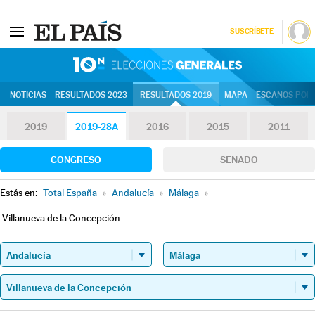
SUSCRÍBETE
10N | Eleccion
NOTICIAS
RESULTADOS 2023
RESULTADOS 2019
MAPA
ESCAÑOS POR 
2019
2019-28A
2016
2015
2011
CONGRESO
SENADO
Estás en:
Total España
»
Andalucía
»
Málaga
»
Villanueva de la Concepción