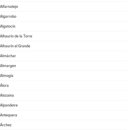
Alfarnatejo
Algarrobo
Algatocín
Alhaurín de la Torre
Alhaurín el Grande
Almáchar
Almargen
Almogía
Álora
Alozaina
Alpandeire
Antequera
Árchez