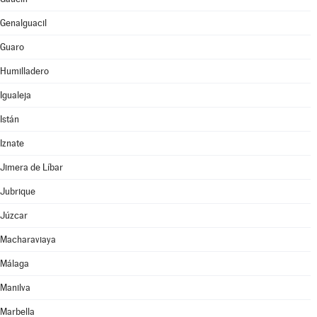
Genalguacil
Guaro
Humilladero
Igualeja
Istán
Iznate
Jimera de Líbar
Jubrique
Júzcar
Macharaviaya
Málaga
Manilva
Marbella