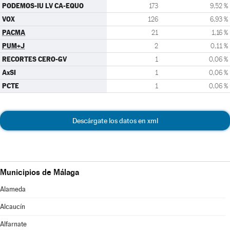
PODEMOS-IU LV CA-EQUO
173
9,52 %
VOX
126
6,93 %
PACMA
21
1,16 %
PUM+J
2
0,11 %
RECORTES CERO-GV
1
0,06 %
AxSI
1
0,06 %
PCTE
1
0,06 %
Descárgate los datos en xml
Municipios de Málaga
Alameda
Alcaucín
Alfarnate