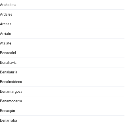
Archidona
Ardales
Arenas
Arriate
Atajate
Benadalid
Benahavís
Benalauría
Benalmádena
Benamargosa
Benamocarra
Benaoján
Benarrabá