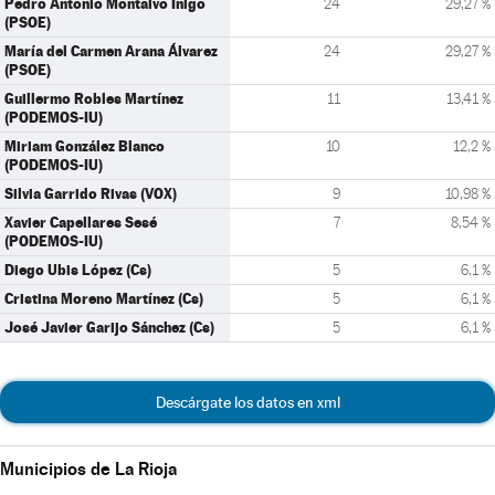
Pedro Antonio Montalvo Íñigo
24
29,27 %
(PSOE)
María del Carmen Arana Álvarez
24
29,27 %
(PSOE)
Guillermo Robles Martínez
11
13,41 %
(PODEMOS-IU)
Miriam González Blanco
10
12,2 %
(PODEMOS-IU)
Silvia Garrido Rivas (VOX)
9
10,98 %
Xavier Capellares Sesé
7
8,54 %
(PODEMOS-IU)
Diego Ubis López (Cs)
5
6,1 %
Cristina Moreno Martínez (Cs)
5
6,1 %
José Javier Garijo Sánchez (Cs)
5
6,1 %
Descárgate los datos en xml
Municipios de La Rioja