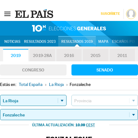
SUSCRÍBETE
10N | Eleccion
NOTICIAS
RESULTADOS 2023
RESULTADOS 2019
MAPA
ESCAÑOS POR 
2019
2019-28A
2016
2015
2011
CONGRESO
SENADO
Estás en:
Total España
»
La Rioja
»
Fonzaleche
10.09
ÚLTIMA ACTUALIZACIÓN:
CEST