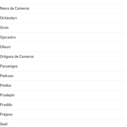
Nieva de Cameros
Ochánduri
Ocón
Ojacastro
Ollauri
Ortigosa de Cameros
Pazuengos
Pedroso
Pinillos
Pradejón
Pradillo
Préjano
Quel