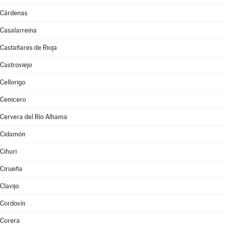
Cárdenas
Casalarreina
Castañares de Rioja
Castroviejo
Cellorigo
Cenicero
Cervera del Río Alhama
Cidamón
Cihuri
Cirueña
Clavijo
Cordovín
Corera